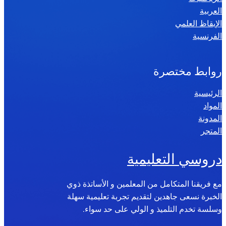
العربية
الإيقاظ العلمي
الفرنسية
روابط مختصرة
الرئيسية
المواد
المدونة
المتجر
دروسي التعليمية
مع فريقنا المتكامل من المعلمين و الأساتذة ذوي
الخبرة نسعى جاهدين لتقديم تجربة تعليمية سهلة
وسلسة تخدم التلميذ و الولي على حد سواء.