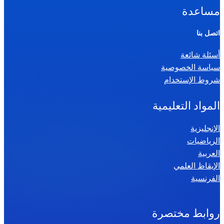
ا
مساعدة
ل
ر
اتصل بنا
ي
أسئلة شائعة
ا
سياسة الخصوصية
ض
شروط الإستخدام
ي
ا
المواد التعليمية
ت
س
الإنجليزية
الرياضيات
ن
العربية
ة
الإيقاظ العلمي
س
الفرنسية
ا
د
س
روابط مختصرة
ة