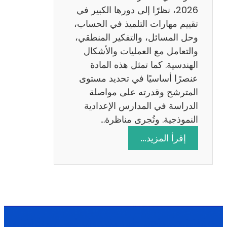
ا
2026، نظرًا إلى دورها الكبير في
د
تقييم مهارات التلميذ في الحساب،
س
وحل المسائل، والتفكير المنطقي،
ة
والتعامل مع العمليات والأشكال
2
الهندسية. كما تمثل هذه المادة
0
عنصرًا أساسيًا في تحديد مستوى
2
المترشح وقدرته على مواصلة
6
الدراسة في المدارس الإعدادية
النموذجية. وتُجرى مناظرة…
:
إقرأ المزيد…
م
ن
ا
ظ
ر
ة