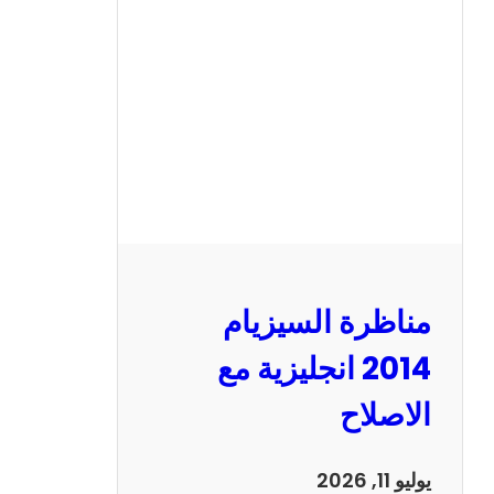
ر
ة
ا
ل
س
ي
ز
ي
ا
م
2
مناظرة السيزيام
0
1
2014 انجليزية مع
3
الاصلاح
ر
ي
ا
يوليو 11, 2026