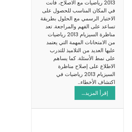
ي
2013 رياضيات مع الاصلاح، فأنت
ز
في المكان المناسب للحصول على
ي
الاختبار الرسمي مع الحلول بطريقة
ة
تساعد على الفهم والمراجعة. تعد
م
مناظرة السيزيام 2013 رياضيات
ع
من الامتحانات المهمة التي يعتمد
ا
عليها العديد من التلاميذ للتدرب
ل
على نمط الأسئلة. كما يساهم
ا
الاطلاع على إصلاح مناظرة
ص
السيزيام 2013 رياضيات في
ل
اكتشاف الأخطاء…
ا
:
إقرأ المزيد…
ح
م
ن
ا
ظ