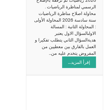
2026 رياضيات ثم نرفقه بالإصلاح
ب
الرسمي لمناظرة الرياضيات .
ي
محاولة اصلاح مناظرة الرياضيات
ة
سنة سادسة 2026 المحاولة الأولى
: المحاولة الثانية : المسالة
الاولىالسؤال الاول يعتبر
هديةالسؤال الثاني يتطلب تفكيرا و
العمل بالفارق بين معطيين من
المفروض يتخدم عليه من…
:
إقرأ المزيد…
ا
ص
ل
ا
ح
م
ن