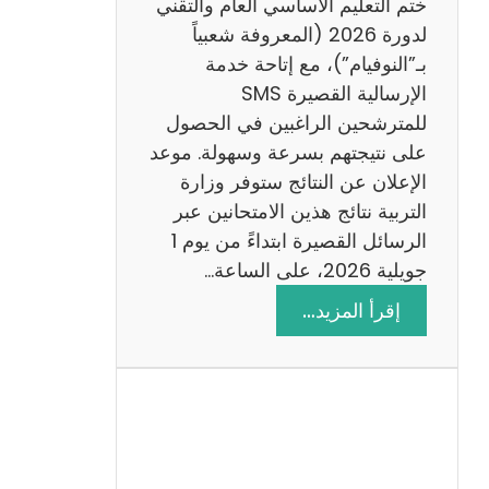
ختم التعليم الأساسي العام والتقني
ي
لدورة 2026 (المعروفة شعبياً
ز
بـ”النوفيام”)، مع إتاحة خدمة
ي
الإرسالية القصيرة SMS
ة
للمترشحين الراغبين في الحصول
م
على نتيجتهم بسرعة وسهولة. موعد
ع
الإعلان عن النتائج ستوفر وزارة
ا
التربية نتائج هذين الامتحانين عبر
ل
الرسائل القصيرة ابتداءً من يوم 1
ا
جويلية 2026، على الساعة…
ص
:
إقرأ المزيد…
ل
ن
ا
ت
ح
ا
ئ
ج
م