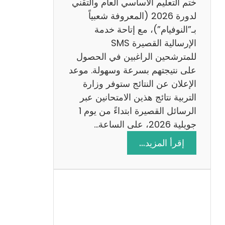
ختم التعليم الأساسي العام والتقني
ي
لدورة 2026 (المعروفة شعبياً
ز
بـ”النوفيام”)، مع إتاحة خدمة
ي
الإرسالية القصيرة SMS
ة
للمترشحين الراغبين في الحصول
م
على نتيجتهم بسرعة وسهولة. موعد
ع
الإعلان عن النتائج ستوفر وزارة
ا
التربية نتائج هذين الامتحانين عبر
ل
الرسائل القصيرة ابتداءً من يوم 1
ا
جويلية 2026، على الساعة…
ص
:
إقرأ المزيد…
ل
ن
ا
ت
ح
ا
ئ
ج
م