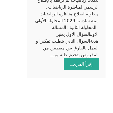
2026 رياضيات ثم نرفقه بالإصلاح
ب
الرسمي لمناظرة الرياضيات .
ي
محاولة اصلاح مناظرة الرياضيات
ة
سنة سادسة 2026 المحاولة الأولى
: المحاولة الثانية : المسالة
الاولىالسؤال الاول يعتبر
هديةالسؤال الثاني يتطلب تفكيرا و
العمل بالفارق بين معطيين من
المفروض يتخدم عليه من…
:
إقرأ المزيد…
ا
ص
ل
ا
ح
م
ن