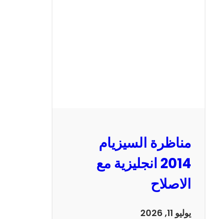
ر
ة
ا
ل
س
ي
ز
ي
ا
م
2
مناظرة السيزيام
0
1
2014 انجليزية مع
3
الاصلاح
ر
ي
ا
يوليو 11, 2026