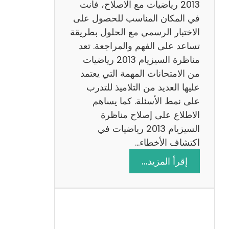
ي
2013 رياضيات مع الاصلاح، فأنت
ز
في المكان المناسب للحصول على
ي
الاختبار الرسمي مع الحلول بطريقة
ة
تساعد على الفهم والمراجعة. تعد
م
مناظرة السيزيام 2013 رياضيات
ع
من الامتحانات المهمة التي يعتمد
ا
عليها العديد من التلاميذ للتدرب
ل
على نمط الأسئلة. كما يساهم
ا
الاطلاع على إصلاح مناظرة
ص
السيزيام 2013 رياضيات في
ل
اكتشاف الأخطاء…
ا
:
إقرأ المزيد…
ح
م
ن
ا
ظ