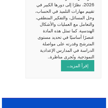
ا
2026، نظرًا إلى دورها الكبير في
د
تقييم مهارات التلميذ في الحساب،
س
وحل المسائل، والتفكير المنطقي،
ة
والتعامل مع العمليات والأشكال
2
الهندسية. كما تمثل هذه المادة
0
عنصرًا أساسيًا في تحديد مستوى
2
المترشح وقدرته على مواصلة
6
الدراسة في المدارس الإعدادية
النموذجية. وتُجرى مناظرة…
:
إقرأ المزيد…
م
ن
ا
ظ
ر
ة