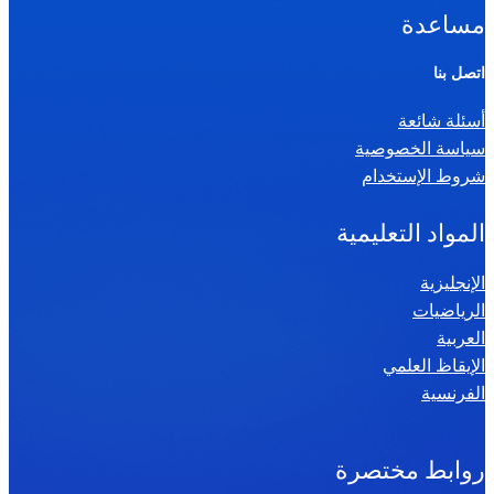
ا
مساعدة
ل
ر
اتصل بنا
ي
أسئلة شائعة
ا
سياسة الخصوصية
ض
شروط الإستخدام
ي
ا
المواد التعليمية
ت
س
الإنجليزية
الرياضيات
ن
العربية
ة
الإيقاظ العلمي
س
الفرنسية
ا
د
س
روابط مختصرة
ة