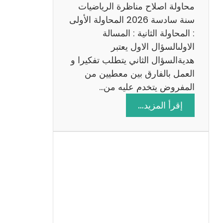
ي
محاولة اصلاح مناظرة الرياضيات
ة
سنة سادسة 2026 المحاولة الأولى
: المحاولة الثانية : المسالة
الاولىالسؤال الاول يعتبر
هديةالسؤال الثاني يتطلب تفكيرا و
العمل بالفارق بين معطيين من
المفروض يتخدم عليه من…
:
إقرأ المزيد…
ا
ص
ل
ا
ح
م
ن
ا