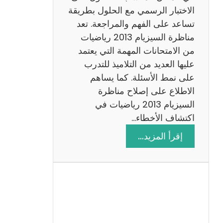
ي
الاختبار الرسمي مع الحلول بطريقة
ة
تساعد على الفهم والمراجعة. تعد
م
مناظرة السيزيام 2013 رياضيات
ع
من الامتحانات المهمة التي يعتمد
ا
عليها العديد من التلاميذ للتدرب
ل
على نمط الأسئلة. كما يساهم
ا
الاطلاع على إصلاح مناظرة
ص
السيزيام 2013 رياضيات في
ل
اكتشاف الأخطاء…
ا
:
إقرأ المزيد…
ح
م
ن
ا
ظ
ر
ة