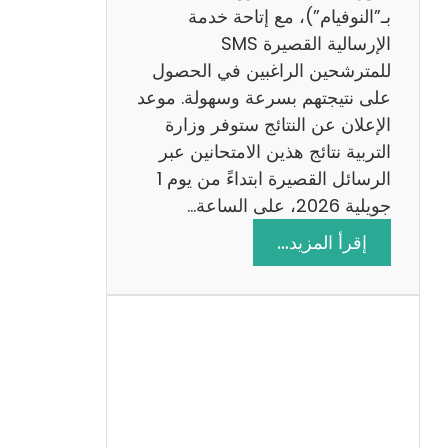
ز
بـ”النوفيام”)، مع إتاحة خدمة
ي
الإرسالية القصيرة SMS
ة
للمترشحين الراغبين في الحصول
م
على نتيجتهم بسرعة وسهولة. موعد
ع
الإعلان عن النتائج ستوفر وزارة
ا
التربية نتائج هذين الامتحانين عبر
ل
الرسائل القصيرة ابتداءً من يوم 1
ا
جويلية 2026، على الساعة…
ص
:
إقرأ المزيد…
ل
ن
ا
ت
ح
ا
ئ
ج
م
ن