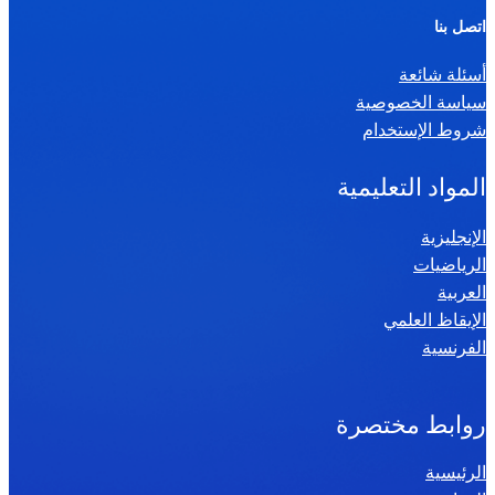
ر
اتصل بنا
ي
أسئلة شائعة
ا
سياسة الخصوصية
ض
شروط الإستخدام
ي
ا
المواد التعليمية
ت
س
الإنجليزية
الرياضيات
ن
العربية
ة
الإيقاظ العلمي
س
الفرنسية
ا
د
س
روابط مختصرة
ة
الرئيسية
2