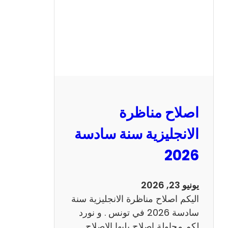
ا
ظ
ر
ة
ا
ل
ف
ر
اصلاح مناظرة
ن
س
الانجليزية سنة سادسة
ي
2026
ة
س
ن
يونيو 23, 2026
ة
اليكم اصلاح مناظرة الانجليزية سنة
س
سادسة 2026 في تونس . و نورد
ا
لكم محاولة اصلاح يليها الاصلاح