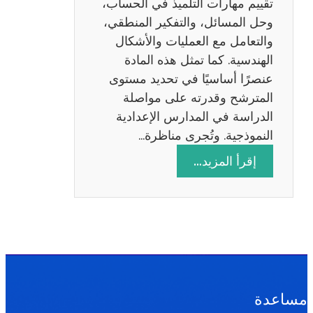
تقييم مهارات التلميذ في الحساب،
س
وحل المسائل، والتفكير المنطقي،
ة
والتعامل مع العمليات والأشكال
2
الهندسية. كما تمثل هذه المادة
0
عنصرًا أساسيًا في تحديد مستوى
2
المترشح وقدرته على مواصلة
6
الدراسة في المدارس الإعدادية
النموذجية. وتُجرى مناظرة…
:
إقرأ المزيد…
م
ن
ا
ظ
ر
ة
ا
مساعدة
ل