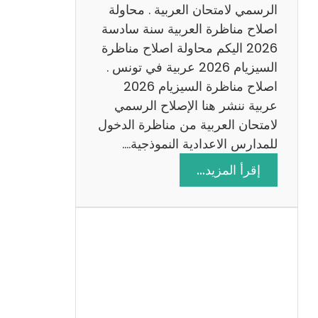
ن
الرسمي لامتحان العربية . محاولة
ة
اصلاح مناظرة العربية سنة سادسة
س
2026 اليكم محاولة اصلاح مناظرة
ا
السيزيام 2026 عربية في تونس .
د
اصلاح مناظرة السيزيام 2026
س
عربية ننشر هنا الإصلاح الرسمي
ة
لامتحان العربية من مناظرة الدخول
2
للمدارس الاعدادية النموذجية.…
0
:
إقرأ المزيد…
2
ا
6
ص
ل
ا
ح
م
ن