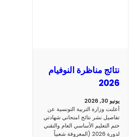
ل
س
ي
ز
ي
ا
م
2
نتائج مناظرة النوفيام
0
1
2026
4
ا
يونيو 30, 2026
ن
أعلنت وزارة التربية التونسية عن
ج
تفاصيل نشر نتائج امتحاني شهادتي
ل
ختم التعليم الأساسي العام والتقني
ي
لدورة 2026 (المعروفة شعبياً