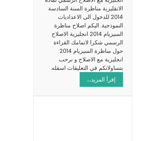
ا
الانقليزية مناظرة السنة السادسة
ت
2014 للدخول الى الاعداديات
م
النموذجية. اليكم اصلاح مناظرة
ع
السيزيام 2014 انجليزية الاصلاح
ا
الرسمي شكرا لاتمامك القراءة
ل
حول مناظرة السيزيام 2014
ا
انجليزية مع الاصلاح و نرحب
ص
بتساولاتكم في التعليقات اسفله.
ل
:
إقرأ المزيد…
ا
م
ح
ن
ا
ظ
ر
ة
ا