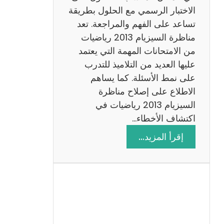
ي
الاختبار الرسمي مع الحلول بطريقة
ة
تساعد على الفهم والمراجعة. تعد
م
مناظرة السيزيام 2013 رياضيات
ع
من الامتحانات المهمة التي يعتمد
ا
عليها العديد من التلاميذ للتدرب
ل
على نمط الأسئلة. كما يساهم
ا
الاطلاع على إصلاح مناظرة
ص
السيزيام 2013 رياضيات في
ل
اكتشاف الأخطاء…
ا
:
إقرأ المزيد…
ح
م
ن
ا
ظ
ر
ة