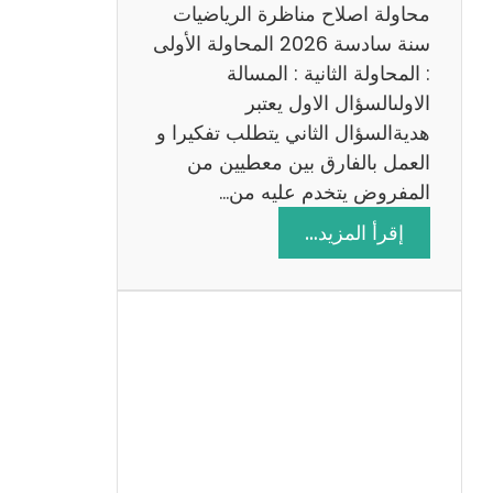
ي
محاولة اصلاح مناظرة الرياضيات
ة
سنة سادسة 2026 المحاولة الأولى
: المحاولة الثانية : المسالة
الاولىالسؤال الاول يعتبر
هديةالسؤال الثاني يتطلب تفكيرا و
العمل بالفارق بين معطيين من
المفروض يتخدم عليه من…
:
إقرأ المزيد…
ا
ص
ل
ا
ح
م
ن
ا