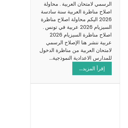
ن
الرسمي لامتحان العربية . محاولة
ة
اصلاح مناظرة العربية سنة سادسة
س
2026 اليكم محاولة اصلاح مناظرة
ا
السيزيام 2026 عربية في تونس .
د
اصلاح مناظرة السيزيام 2026
س
عربية ننشر هنا الإصلاح الرسمي
ة
لامتحان العربية من مناظرة الدخول
2
للمدارس الاعدادية النموذجية.…
0
:
إقرأ المزيد…
2
ا
6
ص
ل
ا
ح
م
ن