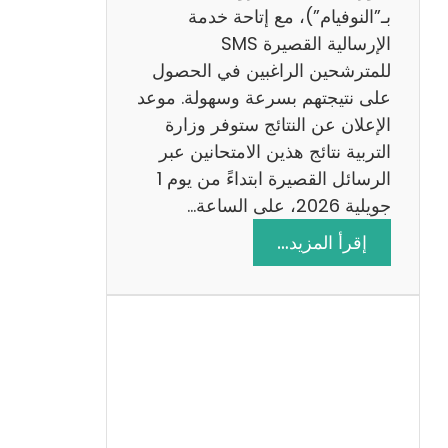
ز
بـ”النوفيام”)، مع إتاحة خدمة
ي
الإرسالية القصيرة SMS
ة
للمترشحين الراغبين في الحصول
م
على نتيجتهم بسرعة وسهولة. موعد
ع
الإعلان عن النتائج ستوفر وزارة
ا
التربية نتائج هذين الامتحانين عبر
ل
الرسائل القصيرة ابتداءً من يوم 1
ا
جويلية 2026، على الساعة…
ص
:
إقرأ المزيد…
ل
ن
ا
ت
ح
ا
ئ
ج
م
ن