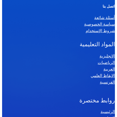
ر
اتصل بنا
ي
أسئلة شائعة
ا
سياسة الخصوصية
ض
شروط الإستخدام
ي
ا
المواد التعليمية
ت
س
الإنجليزية
الرياضيات
ن
العربية
ة
الإيقاظ العلمي
س
الفرنسية
ا
د
س
روابط مختصرة
ة
الرئيسية
2