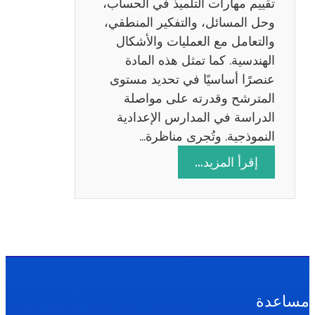
تقييم مهارات التلميذ في الحساب،
س
وحل المسائل، والتفكير المنطقي،
ة
والتعامل مع العمليات والأشكال
2
الهندسية. كما تمثل هذه المادة
0
عنصرًا أساسيًا في تحديد مستوى
2
المترشح وقدرته على مواصلة
6
الدراسة في المدارس الإعدادية
النموذجية. وتُجرى مناظرة…
:
إقرأ المزيد…
م
ن
ا
ظ
ر
ة
ا
مساعدة
ل