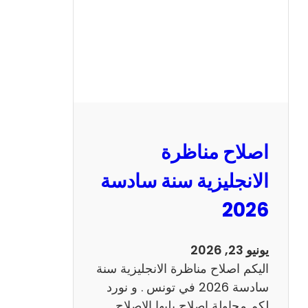
ا
ظ
ر
ة
ا
ل
ف
ر
اصلاح مناظرة
ن
س
الانجليزية سنة سادسة
ي
2026
ة
س
ن
يونيو 23, 2026
ة
اليكم اصلاح مناظرة الانجليزية سنة
س
سادسة 2026 في تونس . و نورد
ا
لكم محاولة اصلاح يليها الاصلاح