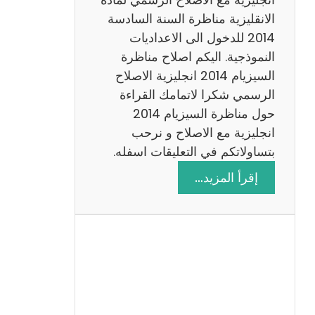
ا
الانقليزية مناظرة السنة السادسة
ت
2014 للدخول الى الاعداديات
م
النموذجية. اليكم اصلاح مناظرة
ع
السيزيام 2014 انجليزية الاصلاح
ا
الرسمي شكرا لاتمامك القراءة
ل
حول مناظرة السيزيام 2014
ا
انجليزية مع الاصلاح و نرحب
ص
بتساولاتكم في التعليقات اسفله.
ل
:
إقرأ المزيد…
ا
م
ح
ن
ا
ظ
ر
ة
ا