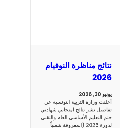
ل
س
ي
ز
ي
ا
م
2
نتائج مناظرة النوفيام
0
1
2026
4
ا
يونيو 30, 2026
ن
أعلنت وزارة التربية التونسية عن
ج
تفاصيل نشر نتائج امتحاني شهادتي
ل
ختم التعليم الأساسي العام والتقني
ي
لدورة 2026 (المعروفة شعبياً