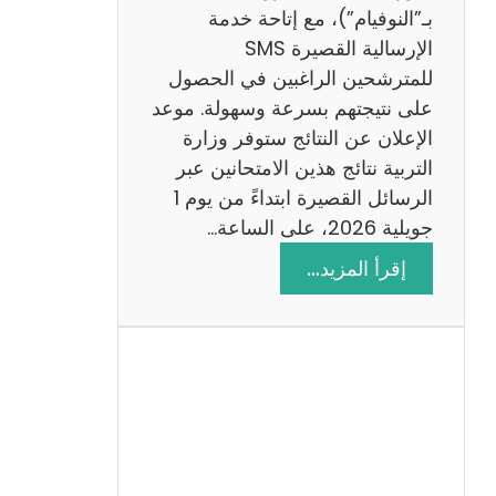
ز
بـ”النوفيام”)، مع إتاحة خدمة
ي
الإرسالية القصيرة SMS
ة
للمترشحين الراغبين في الحصول
م
على نتيجتهم بسرعة وسهولة. موعد
ع
الإعلان عن النتائج ستوفر وزارة
ا
التربية نتائج هذين الامتحانين عبر
ل
الرسائل القصيرة ابتداءً من يوم 1
ا
جويلية 2026، على الساعة…
ص
:
إقرأ المزيد…
ل
ن
ا
ت
ح
ا
ئ
ج
م
ن