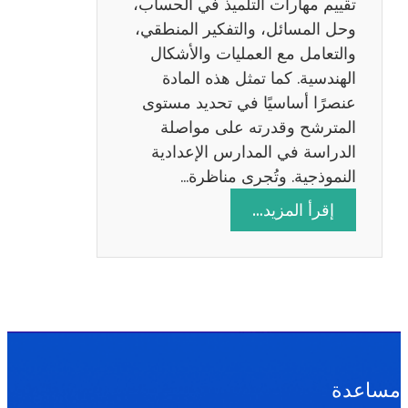
تقييم مهارات التلميذ في الحساب،
س
وحل المسائل، والتفكير المنطقي،
ة
والتعامل مع العمليات والأشكال
2
الهندسية. كما تمثل هذه المادة
0
عنصرًا أساسيًا في تحديد مستوى
2
المترشح وقدرته على مواصلة
6
الدراسة في المدارس الإعدادية
النموذجية. وتُجرى مناظرة…
:
إقرأ المزيد…
م
ن
ا
ظ
ر
ة
ا
مساعدة
ل