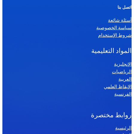
ر
اتصل بنا
ي
أسئلة شائعة
ا
سياسة الخصوصية
ض
شروط الإستخدام
ي
ا
المواد التعليمية
ت
س
الإنجليزية
الرياضيات
ن
العربية
ة
الإيقاظ العلمي
س
الفرنسية
ا
د
س
روابط مختصرة
ة
الرئيسية
2