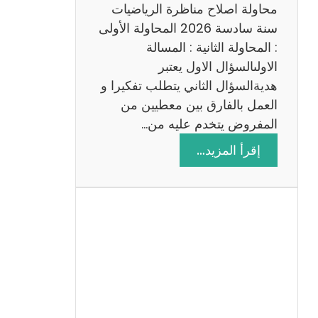
ي
محاولة اصلاح مناظرة الرياضيات
ة
سنة سادسة 2026 المحاولة الأولى
: المحاولة الثانية : المسالة
الاولىالسؤال الاول يعتبر
هديةالسؤال الثاني يتطلب تفكيرا و
العمل بالفارق بين معطيين من
المفروض يتخدم عليه من…
:
إقرأ المزيد…
ا
ص
ل
ا
ح
م
ن
ا