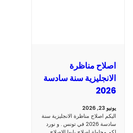
ا
ظ
ر
ة
ا
ل
ف
ر
اصلاح مناظرة
ن
س
الانجليزية سنة سادسة
ي
2026
ة
س
ن
يونيو 23, 2026
ة
اليكم اصلاح مناظرة الانجليزية سنة
س
سادسة 2026 في تونس . و نورد
ا
لكم محاولة اصلاح يليها الاصلاح