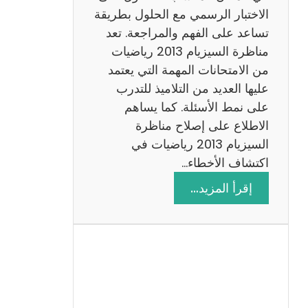
ي
الاختبار الرسمي مع الحلول بطريقة
ة
تساعد على الفهم والمراجعة. تعد
م
مناظرة السيزيام 2013 رياضيات
ع
من الامتحانات المهمة التي يعتمد
ا
عليها العديد من التلاميذ للتدرب
ل
على نمط الأسئلة. كما يساهم
ا
الاطلاع على إصلاح مناظرة
ص
السيزيام 2013 رياضيات في
ل
اكتشاف الأخطاء…
ا
:
إقرأ المزيد…
ح
م
ن
ا
ظ
ر
ة