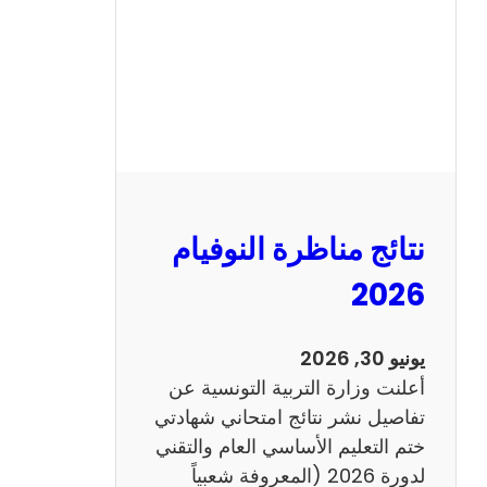
ل
س
ي
ز
ي
ا
م
2
نتائج مناظرة النوفيام
0
1
2026
4
ا
يونيو 30, 2026
ن
أعلنت وزارة التربية التونسية عن
ج
تفاصيل نشر نتائج امتحاني شهادتي
ل
ختم التعليم الأساسي العام والتقني
ي
لدورة 2026 (المعروفة شعبياً