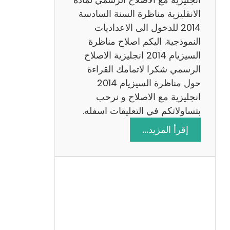
ا
الانقليزية مناظرة السنة السادسة
ت
2014 للدخول الى الاعداديات
م
النموذجية. اليكم اصلاح مناظرة
ع
السيزيام 2014 انجليزية الاصلاح
ا
الرسمي شكرا لاتمامك القراءة
ل
حول مناظرة السيزيام 2014
ا
انجليزية مع الاصلاح و نرحب
ص
بتساولاتكم في التعليقات اسفله.
ل
:
إقرأ المزيد…
ا
م
ح
ن
ا
ظ
ر
ة
ا