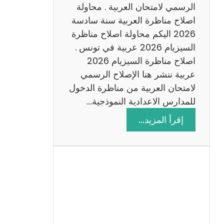
ن
الرسمي لامتحان العربية . محاولة
ة
اصلاح مناظرة العربية سنة سادسة
س
2026 اليكم محاولة اصلاح مناظرة
ا
السيزيام 2026 عربية في تونس .
د
اصلاح مناظرة السيزيام 2026
س
عربية ننشر هنا الإصلاح الرسمي
ة
لامتحان العربية من مناظرة الدخول
2
للمدارس الاعدادية النموذجية.…
0
:
إقرأ المزيد…
2
ا
6
ص
ل
ا
ح
م
ن