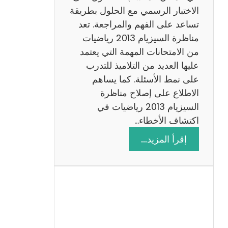
ي
الاختبار الرسمي مع الحلول بطريقة
ة
تساعد على الفهم والمراجعة. تعد
م
مناظرة السيزيام 2013 رياضيات
ع
من الامتحانات المهمة التي يعتمد
ا
عليها العديد من التلاميذ للتدرب
ل
على نمط الأسئلة. كما يساهم
ا
الاطلاع على إصلاح مناظرة
ص
السيزيام 2013 رياضيات في
ل
اكتشاف الأخطاء…
ا
:
إقرأ المزيد…
ح
م
ن
ا
ظ
ر
ة