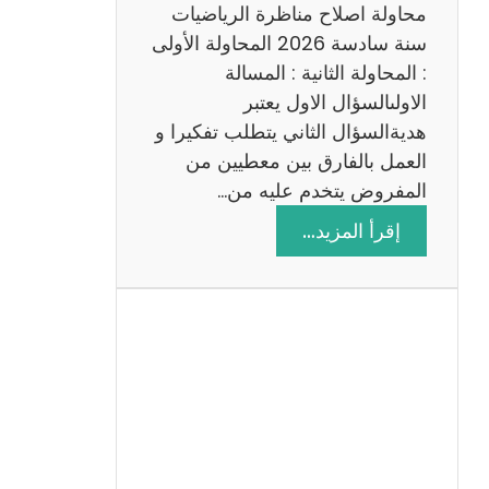
ي
محاولة اصلاح مناظرة الرياضيات
ة
سنة سادسة 2026 المحاولة الأولى
: المحاولة الثانية : المسالة
الاولىالسؤال الاول يعتبر
هديةالسؤال الثاني يتطلب تفكيرا و
العمل بالفارق بين معطيين من
المفروض يتخدم عليه من…
:
إقرأ المزيد…
ا
ص
ل
ا
ح
م
ن
ا