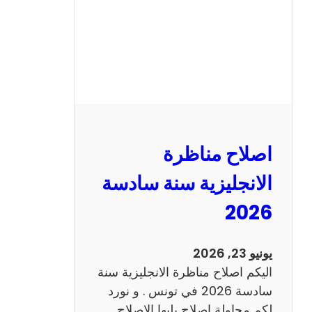
ا
ظ
ر
ة
ا
ل
ف
ر
اصلاح مناظرة
ن
س
الانجليزية سنة سادسة
ي
2026
ة
س
ن
يونيو 23, 2026
ة
اليكم اصلاح مناظرة الانجليزية سنة
س
سادسة 2026 في تونس . و نورد
ا
لكم محاولة اصلاح يليها الاصلاح