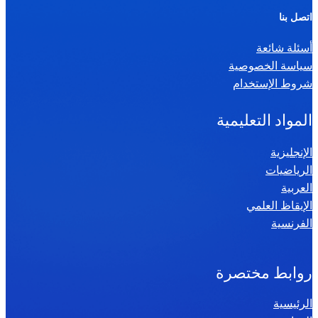
ر
اتصل بنا
ي
أسئلة شائعة
ا
سياسة الخصوصية
ض
شروط الإستخدام
ي
ا
المواد التعليمية
ت
س
الإنجليزية
الرياضيات
ن
العربية
ة
الإيقاظ العلمي
س
الفرنسية
ا
د
س
روابط مختصرة
ة
الرئيسية
2