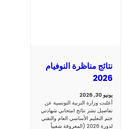
ل
س
ي
ز
ي
ا
م
2
نتائج مناظرة النوفيام
0
1
2026
4
ا
يونيو 30, 2026
ن
أعلنت وزارة التربية التونسية عن
ج
تفاصيل نشر نتائج امتحاني شهادتي
ل
ختم التعليم الأساسي العام والتقني
ي
لدورة 2026 (المعروفة شعبياً