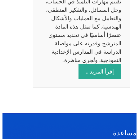
تقييم مهارات التلميذ في الحساب،
س
وحل المسائل، والتفكير المنطقي،
ة
والتعامل مع العمليات والأشكال
2
الهندسية. كما تمثل هذه المادة
0
عنصرًا أساسيًا في تحديد مستوى
2
المترشح وقدرته على مواصلة
6
الدراسة في المدارس الإعدادية
النموذجية. وتُجرى مناظرة…
:
إقرأ المزيد…
م
ن
ا
ظ
ر
ة
ا
مساعدة
ل