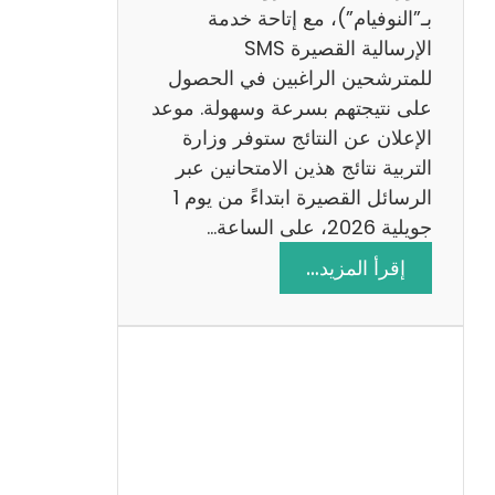
ز
بـ”النوفيام”)، مع إتاحة خدمة
ي
الإرسالية القصيرة SMS
ة
للمترشحين الراغبين في الحصول
م
على نتيجتهم بسرعة وسهولة. موعد
ع
الإعلان عن النتائج ستوفر وزارة
ا
التربية نتائج هذين الامتحانين عبر
ل
الرسائل القصيرة ابتداءً من يوم 1
ا
جويلية 2026، على الساعة…
ص
:
إقرأ المزيد…
ل
ن
ا
ت
ح
ا
ئ
ج
م
ن