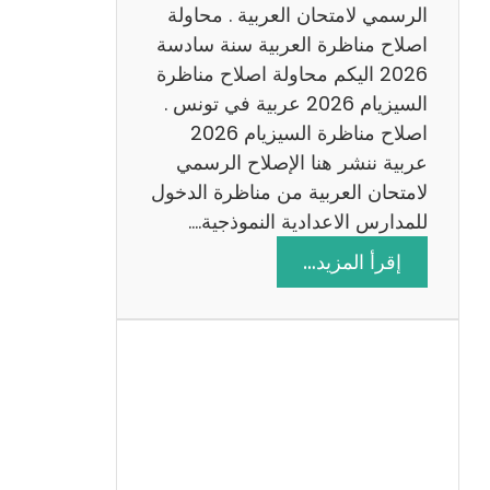
ن
الرسمي لامتحان العربية . محاولة
ة
اصلاح مناظرة العربية سنة سادسة
س
2026 اليكم محاولة اصلاح مناظرة
ا
السيزيام 2026 عربية في تونس .
د
اصلاح مناظرة السيزيام 2026
س
عربية ننشر هنا الإصلاح الرسمي
ة
لامتحان العربية من مناظرة الدخول
2
للمدارس الاعدادية النموذجية.…
0
:
إقرأ المزيد…
2
ا
6
ص
ل
ا
ح
م
ن