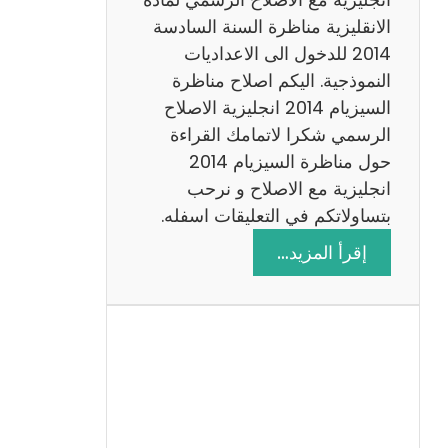
ا
الانقليزية مناظرة السنة السادسة
ت
2014 للدخول الى الاعداديات
م
النموذجية. اليكم اصلاح مناظرة
ع
السيزيام 2014 انجليزية الاصلاح
ا
الرسمي شكرا لاتمامك القراءة
ل
حول مناظرة السيزيام 2014
ا
انجليزية مع الاصلاح و نرحب
ص
بتساولاتكم في التعليقات اسفله.
ل
:
إقرأ المزيد…
ا
م
ح
ن
ا
ظ
ر
ة
ا