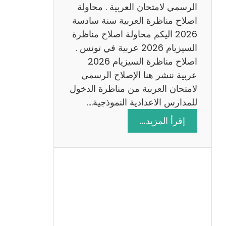
ن
الرسمي لامتحان العربية . محاولة
ة
اصلاح مناظرة العربية سنة سادسة
س
2026 اليكم محاولة اصلاح مناظرة
ا
السيزيام 2026 عربية في تونس .
د
اصلاح مناظرة السيزيام 2026
س
عربية ننشر هنا الإصلاح الرسمي
ة
لامتحان العربية من مناظرة الدخول
2
للمدارس الاعدادية النموذجية.…
0
:
إقرأ المزيد…
2
ا
6
ص
ل
ا
ح
م
ن