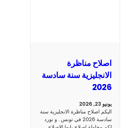
ا
ظ
ر
ة
ا
ل
ف
ر
اصلاح مناظرة
ن
س
الانجليزية سنة سادسة
ي
2026
ة
س
ن
يونيو 23, 2026
ة
اليكم اصلاح مناظرة الانجليزية سنة
س
سادسة 2026 في تونس . و نورد
ا
لكم محاولة اصلاح يليها الاصلاح