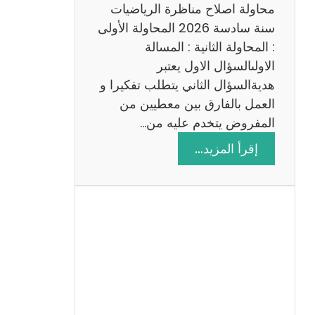
ي
محاولة اصلاح مناظرة الرياضيات
ة
سنة سادسة 2026 المحاولة الأولى
: المحاولة الثانية : المسالة
الاولىالسؤال الاول يعتبر
هديةالسؤال الثاني يتطلب تفكيرا و
العمل بالفارق بين معطيين من
المفروض يتخدم عليه من…
:
إقرأ المزيد…
ا
ص
ل
ا
ح
م
ن
ا