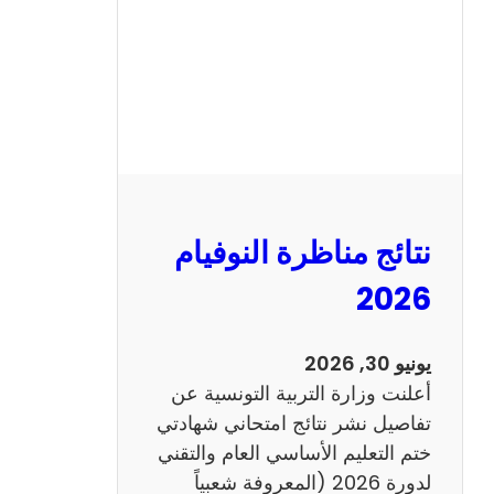
ل
س
ي
ز
ي
ا
م
2
نتائج مناظرة النوفيام
0
1
2026
4
ا
يونيو 30, 2026
ن
أعلنت وزارة التربية التونسية عن
ج
تفاصيل نشر نتائج امتحاني شهادتي
ل
ختم التعليم الأساسي العام والتقني
ي
لدورة 2026 (المعروفة شعبياً