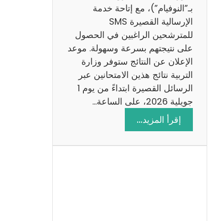
ز
بـ”النوفيام”)، مع إتاحة خدمة
ي
الإرسالية القصيرة SMS
ة
للمترشحين الراغبين في الحصول
م
على نتيجتهم بسرعة وسهولة. موعد
ع
الإعلان عن النتائج ستوفر وزارة
ا
التربية نتائج هذين الامتحانين عبر
ل
الرسائل القصيرة ابتداءً من يوم 1
ا
جويلية 2026، على الساعة…
ص
:
إقرأ المزيد…
ل
ن
ا
ت
ح
ا
ئ
ج
م
ن