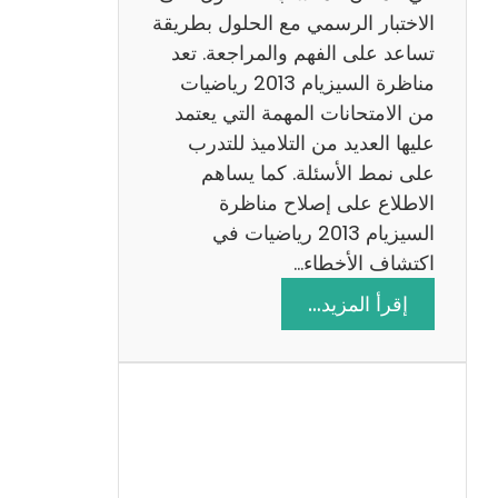
ي
الاختبار الرسمي مع الحلول بطريقة
ة
تساعد على الفهم والمراجعة. تعد
م
مناظرة السيزيام 2013 رياضيات
ع
من الامتحانات المهمة التي يعتمد
ا
عليها العديد من التلاميذ للتدرب
ل
على نمط الأسئلة. كما يساهم
ا
الاطلاع على إصلاح مناظرة
ص
السيزيام 2013 رياضيات في
ل
اكتشاف الأخطاء…
ا
:
إقرأ المزيد…
ح
م
ن
ا
ظ
ر
ة