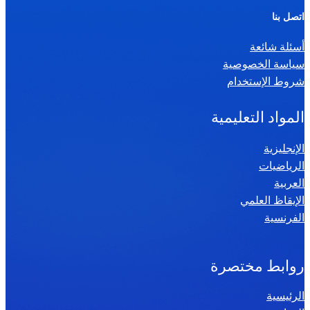
ر
اتصل بنا
ي
أسئلة شائعة
ا
سياسة الخصوصية
ض
شروط الإستخدام
ي
ا
المواد التعليمية
ت
س
الإنجليزية
الرياضيات
ن
العربية
ة
الإيقاظ العلمي
س
الفرنسية
ا
د
س
روابط مختصرة
ة
الرئيسية
2