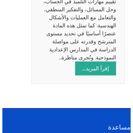
تقييم مهارات التلميذ في الحساب،
س
وحل المسائل، والتفكير المنطقي،
ة
والتعامل مع العمليات والأشكال
2
الهندسية. كما تمثل هذه المادة
0
عنصرًا أساسيًا في تحديد مستوى
2
المترشح وقدرته على مواصلة
6
الدراسة في المدارس الإعدادية
النموذجية. وتُجرى مناظرة…
:
إقرأ المزيد…
م
ن
ا
ظ
ر
ة
ا
مساعدة
ل