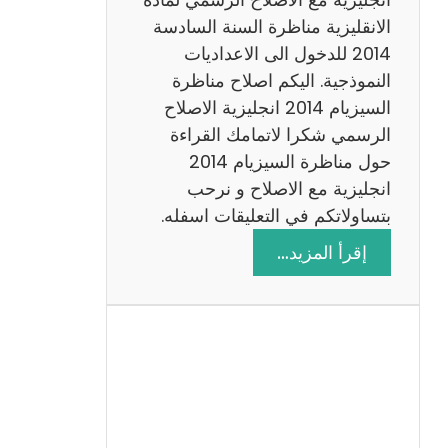
ا
الانقليزية مناظرة السنة السادسة
ت
2014 للدخول الى الاعداديات
م
النموذجية. اليكم اصلاح مناظرة
ع
السيزيام 2014 انجليزية الاصلاح
ا
الرسمي شكرا لاتمامك القراءة
ل
حول مناظرة السيزيام 2014
ا
انجليزية مع الاصلاح و نرحب
ص
بتساولاتكم في التعليقات اسفله.
ل
:
إقرأ المزيد…
ا
م
ح
ن
ا
ظ
ر
ة
ا