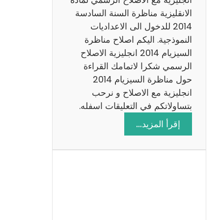
ا
الانقليزية مناظرة السنة السادسة
ت
2014 للدخول الى الاعداديات
م
النموذجية. اليكم اصلاح مناظرة
ع
السيزيام 2014 انجليزية الاصلاح
ا
الرسمي شكرا لاتمامك القراءة
ل
حول مناظرة السيزيام 2014
ا
انجليزية مع الاصلاح و نرحب
ص
بتساولاتكم في التعليقات اسفله.
ل
:
إقرأ المزيد…
ا
م
ح
ن
ا
ظ
ر
ة
ا