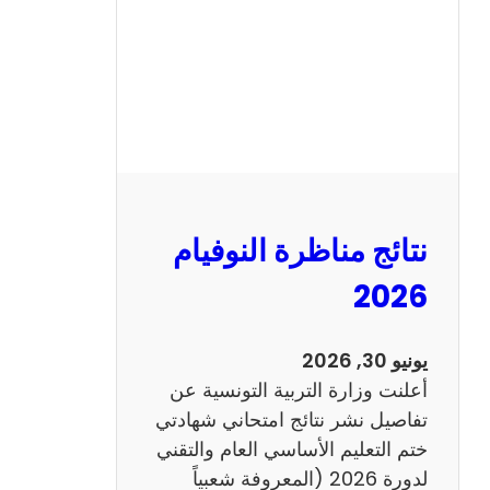
ل
س
ي
ز
ي
ا
م
2
نتائج مناظرة النوفيام
0
1
2026
4
ا
يونيو 30, 2026
ن
أعلنت وزارة التربية التونسية عن
ج
تفاصيل نشر نتائج امتحاني شهادتي
ل
ختم التعليم الأساسي العام والتقني
ي
لدورة 2026 (المعروفة شعبياً