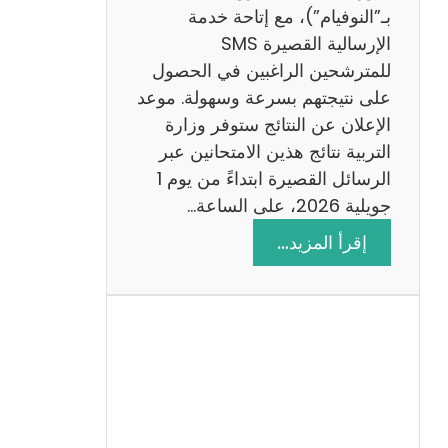
ز
بـ”النوفيام”)، مع إتاحة خدمة
ي
الإرسالية القصيرة SMS
ة
للمترشحين الراغبين في الحصول
م
على نتيجتهم بسرعة وسهولة. موعد
ع
الإعلان عن النتائج ستوفر وزارة
ا
التربية نتائج هذين الامتحانين عبر
ل
الرسائل القصيرة ابتداءً من يوم 1
ا
جويلية 2026، على الساعة…
ص
:
إقرأ المزيد…
ل
ن
ا
ت
ح
ا
ئ
ج
م
ن