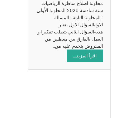
ي
محاولة اصلاح مناظرة الرياضيات
ة
سنة سادسة 2026 المحاولة الأولى
: المحاولة الثانية : المسالة
الاولىالسؤال الاول يعتبر
هديةالسؤال الثاني يتطلب تفكيرا و
العمل بالفارق بين معطيين من
المفروض يتخدم عليه من…
:
إقرأ المزيد…
ا
ص
ل
ا
ح
م
ن
ا