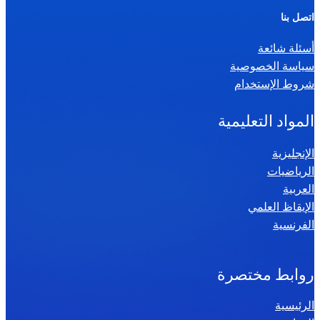
ر
اتصل بنا
ي
أسئلة شائعة
ا
سياسة الخصوصية
ض
شروط الإستخدام
ي
ا
المواد التعليمية
ت
س
الإنجليزية
الرياضيات
ن
العربية
ة
الإيقاظ العلمي
س
الفرنسية
ا
د
س
روابط مختصرة
ة
الرئيسية
2