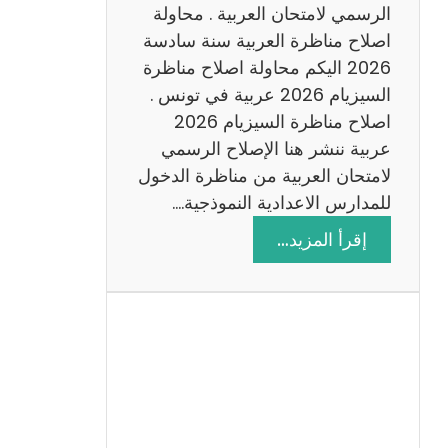
ن
الرسمي لامتحان العربية . محاولة
ة
اصلاح مناظرة العربية سنة سادسة
س
2026 اليكم محاولة اصلاح مناظرة
ا
السيزيام 2026 عربية في تونس .
د
اصلاح مناظرة السيزيام 2026
س
عربية ننشر هنا الإصلاح الرسمي
ة
لامتحان العربية من مناظرة الدخول
2
للمدارس الاعدادية النموذجية.…
0
:
إقرأ المزيد…
2
ا
6
ص
ل
ا
ح
م
ن