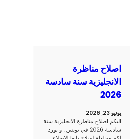
ا
ظ
ر
ة
ا
ل
ف
ر
اصلاح مناظرة
ن
س
الانجليزية سنة سادسة
ي
2026
ة
س
ن
يونيو 23, 2026
ة
اليكم اصلاح مناظرة الانجليزية سنة
س
سادسة 2026 في تونس . و نورد
ا
لكم محاولة اصلاح يليها الاصلاح