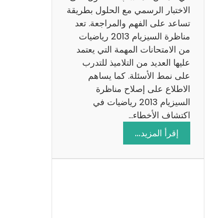
ي
الاختبار الرسمي مع الحلول بطريقة
ة
تساعد على الفهم والمراجعة. تعد
م
مناظرة السيزيام 2013 رياضيات
ع
من الامتحانات المهمة التي يعتمد
ا
عليها العديد من التلاميذ للتدرب
ل
على نمط الأسئلة. كما يساهم
ا
الاطلاع على إصلاح مناظرة
ص
السيزيام 2013 رياضيات في
ل
اكتشاف الأخطاء…
ا
:
إقرأ المزيد…
ح
م
ن
ا
ظ
ر
ة