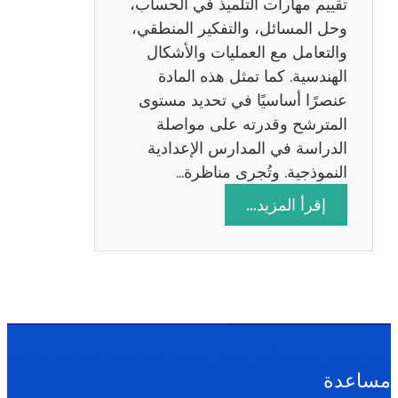
تقييم مهارات التلميذ في الحساب،
س
وحل المسائل، والتفكير المنطقي،
ة
والتعامل مع العمليات والأشكال
2
الهندسية. كما تمثل هذه المادة
0
عنصرًا أساسيًا في تحديد مستوى
2
المترشح وقدرته على مواصلة
6
الدراسة في المدارس الإعدادية
النموذجية. وتُجرى مناظرة…
:
إقرأ المزيد…
م
ن
ا
ظ
ر
ة
ا
مساعدة
ل