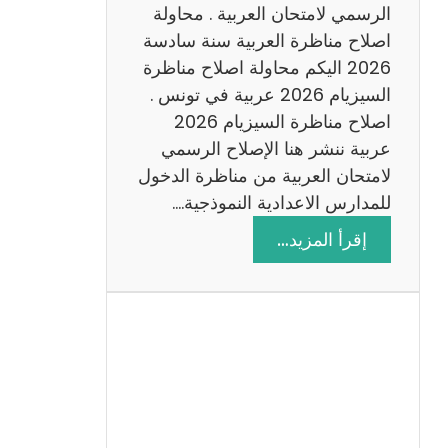
ن
الرسمي لامتحان العربية . محاولة
ة
اصلاح مناظرة العربية سنة سادسة
س
2026 اليكم محاولة اصلاح مناظرة
ا
السيزيام 2026 عربية في تونس .
د
اصلاح مناظرة السيزيام 2026
س
عربية ننشر هنا الإصلاح الرسمي
ة
لامتحان العربية من مناظرة الدخول
2
للمدارس الاعدادية النموذجية.…
0
:
إقرأ المزيد…
2
ا
6
ص
ل
ا
ح
م
ن