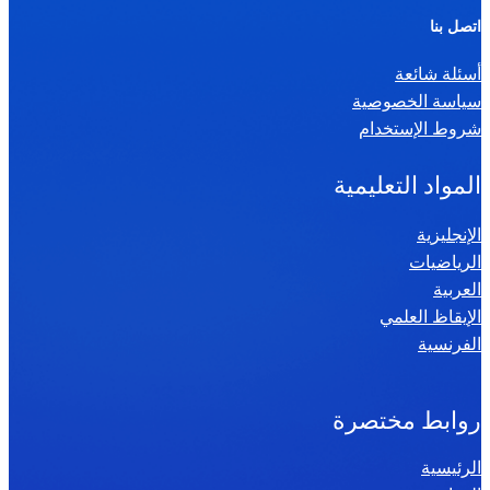
ر
اتصل بنا
ي
أسئلة شائعة
ا
سياسة الخصوصية
ض
شروط الإستخدام
ي
ا
المواد التعليمية
ت
س
الإنجليزية
الرياضيات
ن
العربية
ة
الإيقاظ العلمي
س
الفرنسية
ا
د
س
روابط مختصرة
ة
الرئيسية
2