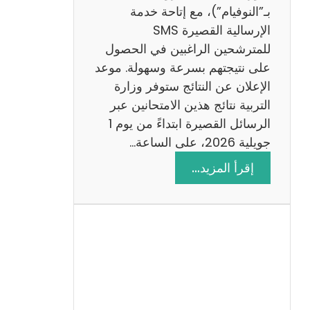
ز
بـ”النوفيام”)، مع إتاحة خدمة
ي
الإرسالية القصيرة SMS
ة
للمترشحين الراغبين في الحصول
م
على نتيجتهم بسرعة وسهولة. موعد
ع
الإعلان عن النتائج ستوفر وزارة
ا
التربية نتائج هذين الامتحانين عبر
ل
الرسائل القصيرة ابتداءً من يوم 1
ا
جويلية 2026، على الساعة…
ص
:
إقرأ المزيد…
ل
ن
ا
ت
ح
ا
ئ
ج
م
ن