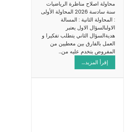
ي
محاولة اصلاح مناظرة الرياضيات
ة
سنة سادسة 2026 المحاولة الأولى
: المحاولة الثانية : المسالة
الاولىالسؤال الاول يعتبر
هديةالسؤال الثاني يتطلب تفكيرا و
العمل بالفارق بين معطيين من
المفروض يتخدم عليه من…
:
إقرأ المزيد…
ا
ص
ل
ا
ح
م
ن
ا