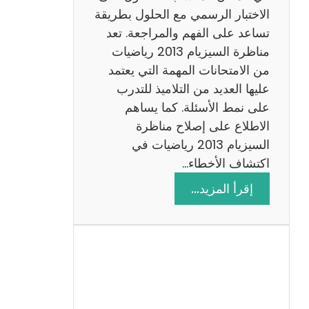
ي
الاختبار الرسمي مع الحلول بطريقة
ة
تساعد على الفهم والمراجعة. تعد
م
مناظرة السيزيام 2013 رياضيات
ع
من الامتحانات المهمة التي يعتمد
ا
عليها العديد من التلاميذ للتدرب
ل
على نمط الأسئلة. كما يساهم
ا
الاطلاع على إصلاح مناظرة
ص
السيزيام 2013 رياضيات في
ل
اكتشاف الأخطاء…
ا
:
إقرأ المزيد…
ح
م
ن
ا
ظ
ر
ة