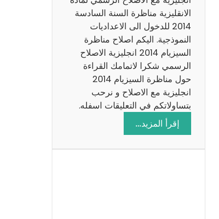
ا
الانقليزية مناظرة السنة السادسة
ت
2014 للدخول الى الاعداديات
م
النموذجية. اليكم اصلاح مناظرة
ع
السيزيام 2014 انجليزية الاصلاح
ا
الرسمي شكرا لاتمامك القراءة
ل
حول مناظرة السيزيام 2014
ا
انجليزية مع الاصلاح و نرحب
ص
بتساولاتكم في التعليقات اسفله.
ل
:
إقرأ المزيد…
ا
م
ح
ن
ا
ظ
ر
ة
ا