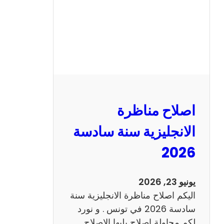
ا
ظ
ر
ة
ا
ل
ف
ر
اصلاح مناظرة
ن
س
الانجليزية سنة سادسة
ي
2026
ة
س
ن
يونيو 23, 2026
ة
اليكم اصلاح مناظرة الانجليزية سنة
س
سادسة 2026 في تونس . و نورد
ا
لكم محاولة اصلاح يليها الاصلاح