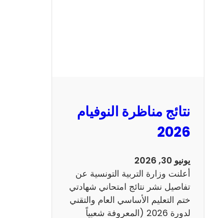
ل
س
ي
ز
ي
ا
م
2
نتائج مناظرة النوفيام
0
1
2026
4
ا
يونيو 30, 2026
ن
أعلنت وزارة التربية التونسية عن
ج
تفاصيل نشر نتائج امتحاني شهادتي
ل
ختم التعليم الأساسي العام والتقني
ي
لدورة 2026 (المعروفة شعبياً