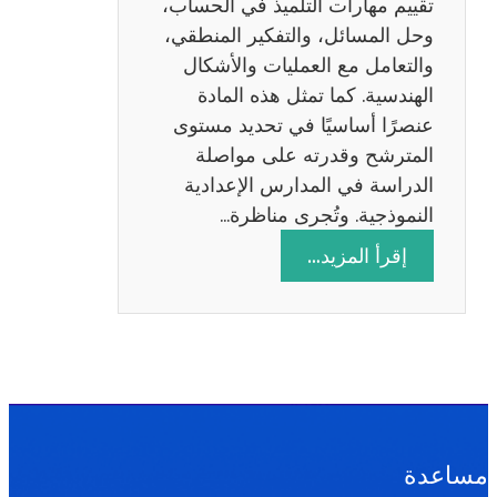
تقييم مهارات التلميذ في الحساب،
س
وحل المسائل، والتفكير المنطقي،
ة
والتعامل مع العمليات والأشكال
2
الهندسية. كما تمثل هذه المادة
0
عنصرًا أساسيًا في تحديد مستوى
2
المترشح وقدرته على مواصلة
6
الدراسة في المدارس الإعدادية
النموذجية. وتُجرى مناظرة…
:
إقرأ المزيد…
م
ن
ا
ظ
ر
ة
ا
مساعدة
ل