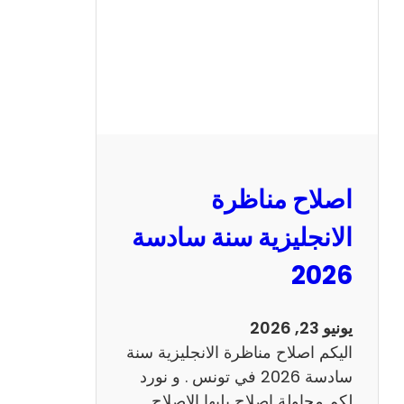
ا
ظ
ر
ة
ا
ل
ف
ر
اصلاح مناظرة
ن
س
الانجليزية سنة سادسة
ي
2026
ة
س
ن
يونيو 23, 2026
ة
اليكم اصلاح مناظرة الانجليزية سنة
س
سادسة 2026 في تونس . و نورد
ا
لكم محاولة اصلاح يليها الاصلاح