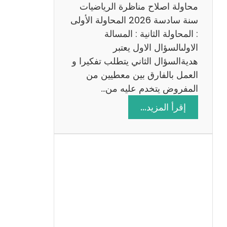
ي
محاولة اصلاح مناظرة الرياضيات
ة
سنة سادسة 2026 المحاولة الأولى
: المحاولة الثانية : المسالة
الاولىالسؤال الاول يعتبر
هديةالسؤال الثاني يتطلب تفكيرا و
العمل بالفارق بين معطيين من
المفروض يتخدم عليه من…
:
إقرأ المزيد…
ا
ص
ل
ا
ح
م
ن
ا