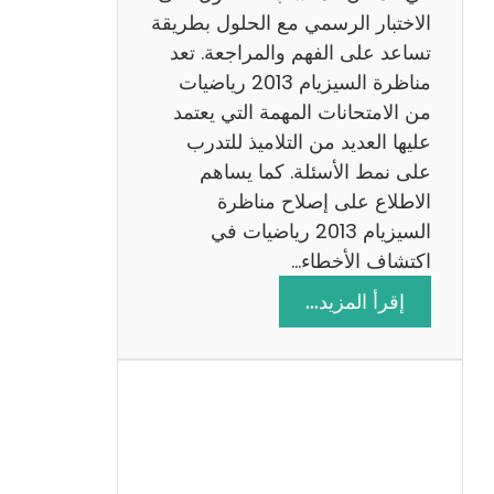
ي
الاختبار الرسمي مع الحلول بطريقة
ة
تساعد على الفهم والمراجعة. تعد
م
مناظرة السيزيام 2013 رياضيات
ع
من الامتحانات المهمة التي يعتمد
ا
عليها العديد من التلاميذ للتدرب
ل
على نمط الأسئلة. كما يساهم
ا
الاطلاع على إصلاح مناظرة
ص
السيزيام 2013 رياضيات في
ل
اكتشاف الأخطاء…
ا
:
إقرأ المزيد…
ح
م
ن
ا
ظ
ر
ة