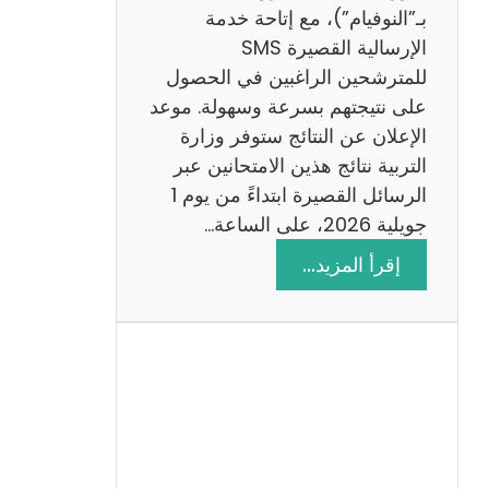
ز
بـ”النوفيام”)، مع إتاحة خدمة
ي
الإرسالية القصيرة SMS
ة
للمترشحين الراغبين في الحصول
م
على نتيجتهم بسرعة وسهولة. موعد
ع
الإعلان عن النتائج ستوفر وزارة
ا
التربية نتائج هذين الامتحانين عبر
ل
الرسائل القصيرة ابتداءً من يوم 1
ا
جويلية 2026، على الساعة…
ص
:
إقرأ المزيد…
ل
ن
ا
ت
ح
ا
ئ
ج
م
ن