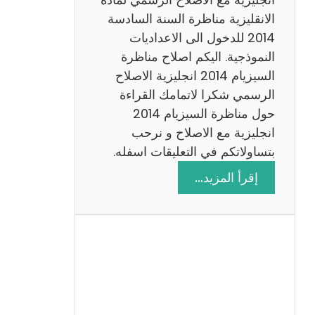
ا
الانقليزية مناظرة السنة السادسة
ت
2014 للدخول الى الاعداديات
م
النموذجية. اليكم اصلاح مناظرة
ع
السيزيام 2014 انجليزية الاصلاح
ا
الرسمي شكرا لاتمامك القراءة
ل
حول مناظرة السيزيام 2014
ا
انجليزية مع الاصلاح و نرحب
ص
بتساولاتكم في التعليقات اسفله.
ل
:
إقرأ المزيد…
ا
م
ح
ن
ا
ظ
ر
ة
ا