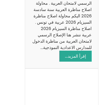
ن
الرسمي لامتحان العربية . محاولة
ة
اصلاح مناظرة العربية سنة سادسة
س
2026 اليكم محاولة اصلاح مناظرة
ا
السيزيام 2026 عربية في تونس .
د
اصلاح مناظرة السيزيام 2026
س
عربية ننشر هنا الإصلاح الرسمي
ة
لامتحان العربية من مناظرة الدخول
2
للمدارس الاعدادية النموذجية.…
0
:
إقرأ المزيد…
2
ا
6
ص
ل
ا
ح
م
ن