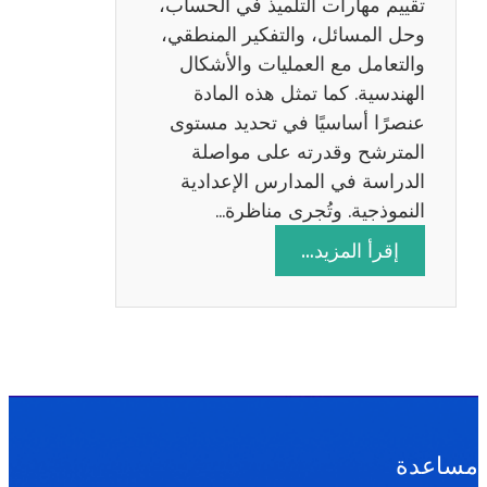
تقييم مهارات التلميذ في الحساب،
س
وحل المسائل، والتفكير المنطقي،
ة
والتعامل مع العمليات والأشكال
2
الهندسية. كما تمثل هذه المادة
0
عنصرًا أساسيًا في تحديد مستوى
2
المترشح وقدرته على مواصلة
6
الدراسة في المدارس الإعدادية
النموذجية. وتُجرى مناظرة…
:
إقرأ المزيد…
م
ن
ا
ظ
ر
ة
ا
مساعدة
ل