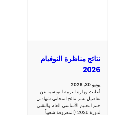
ل
س
ي
ز
ي
ا
م
2
نتائج مناظرة النوفيام
0
1
2026
4
ا
يونيو 30, 2026
ن
أعلنت وزارة التربية التونسية عن
ج
تفاصيل نشر نتائج امتحاني شهادتي
ل
ختم التعليم الأساسي العام والتقني
ي
لدورة 2026 (المعروفة شعبياً