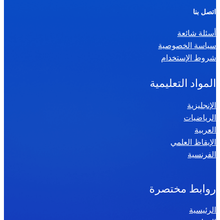
ر
اتصل بنا
ي
أسئلة شائعة
ا
سياسة الخصوصية
ض
شروط الإستخدام
ي
ا
المواد التعليمية
ت
س
الإنجليزية
الرياضيات
ن
العربية
ة
الإيقاظ العلمي
س
الفرنسية
ا
د
س
روابط مختصرة
ة
الرئيسية
2