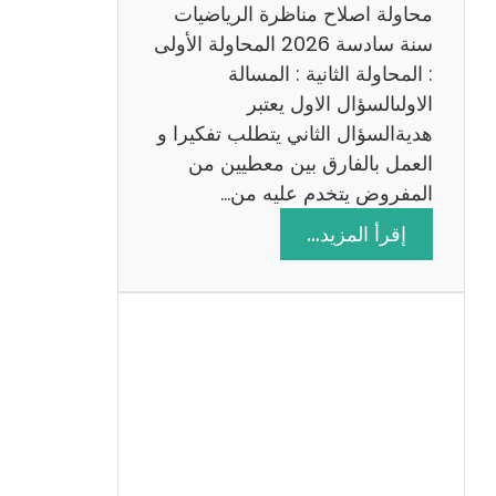
ي
محاولة اصلاح مناظرة الرياضيات
ة
سنة سادسة 2026 المحاولة الأولى
: المحاولة الثانية : المسالة
الاولىالسؤال الاول يعتبر
هديةالسؤال الثاني يتطلب تفكيرا و
العمل بالفارق بين معطيين من
المفروض يتخدم عليه من…
:
إقرأ المزيد…
ا
ص
ل
ا
ح
م
ن
ا