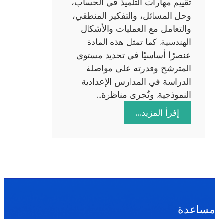
تقييم مهارات التلميذ في الحساب،
س
وحل المسائل، والتفكير المنطقي،
ة
والتعامل مع العمليات والأشكال
2
الهندسية. كما تمثل هذه المادة
0
عنصرًا أساسيًا في تحديد مستوى
2
المترشح وقدرته على مواصلة
6
الدراسة في المدارس الإعدادية
النموذجية. وتُجرى مناظرة…
:
إقرأ المزيد…
م
ن
ا
ظ
ر
ة
ا
مساعدة
ل