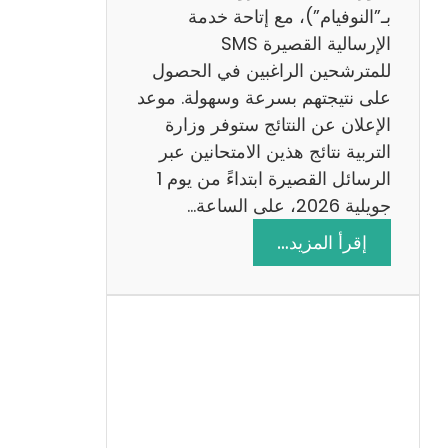
ز
بـ”النوفيام”)، مع إتاحة خدمة
ي
الإرسالية القصيرة SMS
ة
للمترشحين الراغبين في الحصول
م
على نتيجتهم بسرعة وسهولة. موعد
ع
الإعلان عن النتائج ستوفر وزارة
ا
التربية نتائج هذين الامتحانين عبر
ل
الرسائل القصيرة ابتداءً من يوم 1
ا
جويلية 2026، على الساعة…
ص
:
إقرأ المزيد…
ل
ن
ا
ت
ح
ا
ئ
ج
م
ن