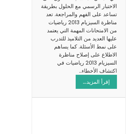
ي
الاختبار الرسمي مع الحلول بطريقة
ة
تساعد على الفهم والمراجعة. تعد
م
مناظرة السيزيام 2013 رياضيات
ع
من الامتحانات المهمة التي يعتمد
ا
عليها العديد من التلاميذ للتدرب
ل
على نمط الأسئلة. كما يساهم
ا
الاطلاع على إصلاح مناظرة
ص
السيزيام 2013 رياضيات في
ل
اكتشاف الأخطاء…
ا
:
إقرأ المزيد…
ح
م
ن
ا
ظ
ر
ة