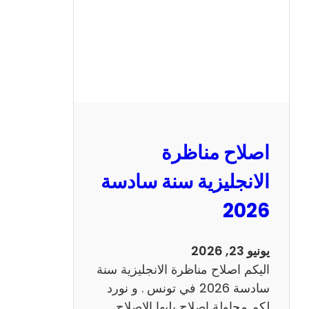
ا
ظ
ر
ة
ا
ل
ف
ر
اصلاح مناظرة
ن
س
الانجليزية سنة سادسة
ي
2026
ة
س
ن
يونيو 23, 2026
ة
اليكم اصلاح مناظرة الانجليزية سنة
س
سادسة 2026 في تونس . و نورد
ا
لكم محاولة اصلاح يليها الاصلاح