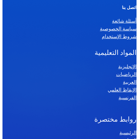
ر
اتصل بنا
ي
أسئلة شائعة
ا
سياسة الخصوصية
ض
شروط الإستخدام
ي
ا
المواد التعليمية
ت
س
الإنجليزية
الرياضيات
ن
العربية
ة
الإيقاظ العلمي
س
الفرنسية
ا
د
س
روابط مختصرة
ة
الرئيسية
2