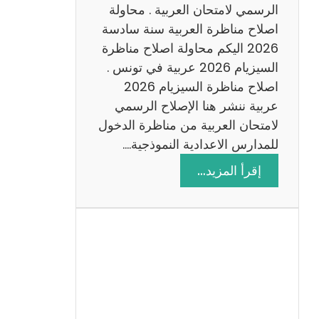
ن
الرسمي لامتحان العربية . محاولة
ة
اصلاح مناظرة العربية سنة سادسة
س
2026 اليكم محاولة اصلاح مناظرة
ا
السيزيام 2026 عربية في تونس .
د
اصلاح مناظرة السيزيام 2026
س
عربية ننشر هنا الإصلاح الرسمي
ة
لامتحان العربية من مناظرة الدخول
2
للمدارس الاعدادية النموذجية.…
0
:
إقرأ المزيد…
2
ا
6
ص
ل
ا
ح
م
ن