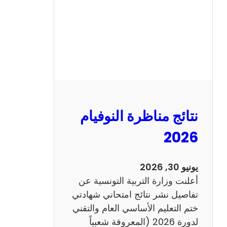
ل
س
ي
ز
ي
ا
م
2
نتائج مناظرة النوفيام
0
1
2026
4
ا
يونيو 30, 2026
ن
أعلنت وزارة التربية التونسية عن
ج
تفاصيل نشر نتائج امتحاني شهادتي
ل
ختم التعليم الأساسي العام والتقني
ي
لدورة 2026 (المعروفة شعبياً