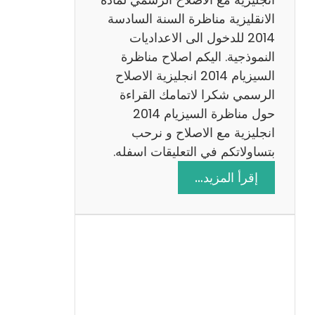
ا
الانقليزية مناظرة السنة السادسة
ت
2014 للدخول الى الاعداديات
م
النموذجية. اليكم اصلاح مناظرة
ع
السيزيام 2014 انجليزية الاصلاح
ا
الرسمي شكرا لاتمامك القراءة
ل
حول مناظرة السيزيام 2014
ا
انجليزية مع الاصلاح و نرحب
ص
بتساولاتكم في التعليقات اسفله.
ل
:
إقرأ المزيد…
ا
م
ح
ن
ا
ظ
ر
ة
ا