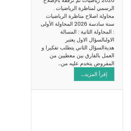
2026 رياضيات ثم نرفقه بالإصلاح
ب
الرسمي لمناظرة الرياضيات .
ي
محاولة اصلاح مناظرة الرياضيات
ة
سنة سادسة 2026 المحاولة الأولى
: المحاولة الثانية : المسالة
الاولىالسؤال الاول يعتبر
هديةالسؤال الثاني يتطلب تفكيرا و
العمل بالفارق بين معطيين من
المفروض يتخدم عليه من…
:
إقرأ المزيد…
ا
ص
ل
ا
ح
م
ن