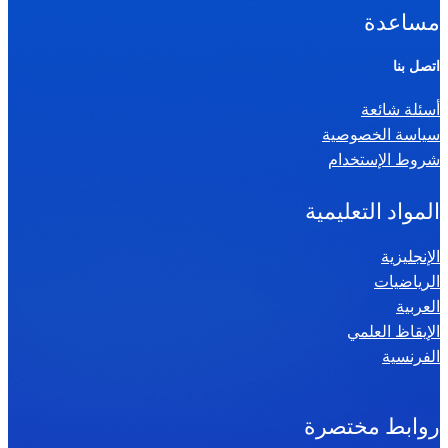
ا
مساعدة
ل
ر
اتصل بنا
ي
أسئلة شائعة
ا
سياسة الخصوصية
ض
شروط الإستخدام
ي
ا
المواد التعليمية
ت
س
الإنجليزية
الرياضيات
ن
العربية
ة
الإيقاظ العلمي
س
الفرنسية
ا
د
س
روابط مختصرة
ة