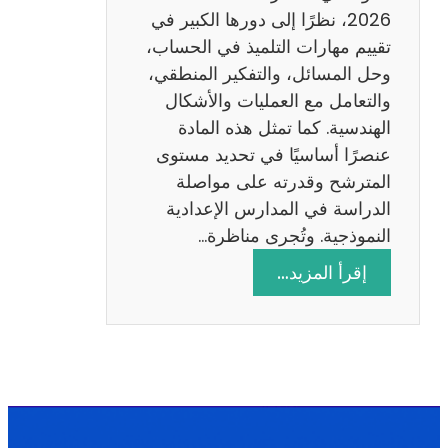
ا
2026، نظرًا إلى دورها الكبير في
د
تقييم مهارات التلميذ في الحساب،
س
وحل المسائل، والتفكير المنطقي،
ة
والتعامل مع العمليات والأشكال
2
الهندسية. كما تمثل هذه المادة
0
عنصرًا أساسيًا في تحديد مستوى
2
المترشح وقدرته على مواصلة
6
الدراسة في المدارس الإعدادية
النموذجية. وتُجرى مناظرة…
:
إقرأ المزيد…
م
ن
ا
ظ
ر
ة