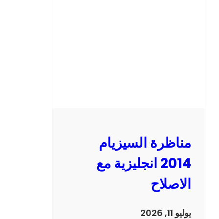
ر
ة
ا
ل
س
ي
ز
ي
ا
م
2
مناظرة السيزيام
0
1
2014 انجليزية مع
3
الاصلاح
ر
ي
ا
يوليو 11, 2026