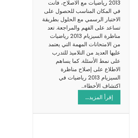
ي
2013 رياضيات مع الاصلاح، فأنت
ز
في المكان المناسب للحصول على
ي
الاختبار الرسمي مع الحلول بطريقة
ة
تساعد على الفهم والمراجعة. تعد
م
مناظرة السيزيام 2013 رياضيات
ع
من الامتحانات المهمة التي يعتمد
ا
عليها العديد من التلاميذ للتدرب
ل
على نمط الأسئلة. كما يساهم
ا
الاطلاع على إصلاح مناظرة
ص
السيزيام 2013 رياضيات في
ل
اكتشاف الأخطاء…
ا
:
إقرأ المزيد…
ح
م
ن
ا
ظ