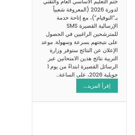
ختم التعليم الأساسي العام والتقني
ي
لدورة 2026 (المعروفة شعبياً
ز
بـ”النوفيام”)، مع إتاحة خدمة
ي
الإرسالية القصيرة SMS
ة
للمترشحين الراغبين في الحصول
م
على نتيجتهم بسرعة وسهولة. موعد
ع
الإعلان عن النتائج ستوفر وزارة
ا
التربية نتائج هذين الامتحانين عبر
ل
الرسائل القصيرة ابتداءً من يوم 1
ا
جويلية 2026، على الساعة…
ص
:
إقرأ المزيد…
ل
ن
ا
ت
ح
ا
ئ
ج
م