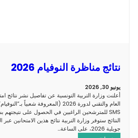
ل
ل
س
ا
ي
ح
ز
ي
ا
م
2
نتائج مناظرة النوفيام 2026
0
1
4
يونيو 30, 2026
ا
أعلنت وزارة التربية التونسية عن تفاصيل نشر نتائج ام
ن
العام والتقني لدورة 2026 (المعروفة شعبي
ج
SMS للمترشحين الراغبين في الحصول على نتيجتهم 
ل
ي
جويلية 2026، على الساعة…
ز