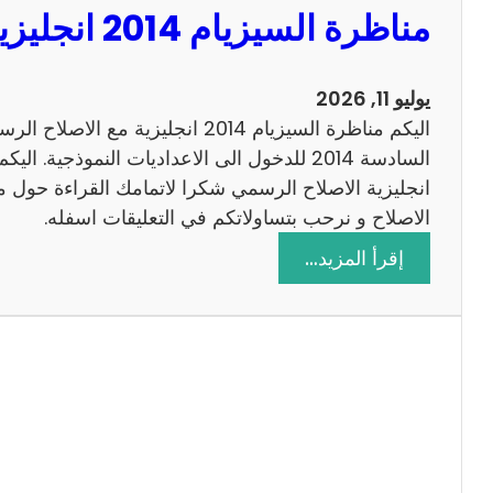
مناظرة السيزيام 2014 انجليزية مع الاصلاح
0
1
3
يوليو 11, 2026
ر
اليكم مناظرة السيزيام 2014 انجليزية 
ي
ا
ض
الاصلاح و نرحب بتساولاتكم في التعليقات اسفله.
ي
:
إقرأ المزيد…
ا
م
ت
ن
م
ا
ع
ظ
ا
ر
ل
ة
ا
ا
ص