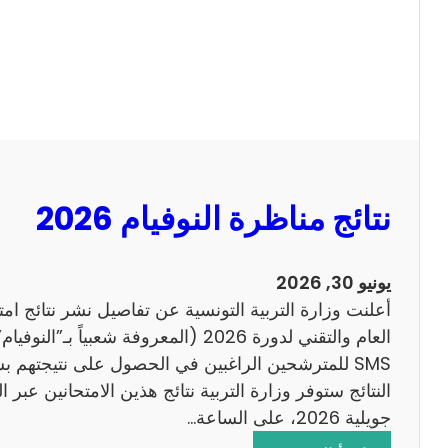
ل
ل
س
ا
ي
ح
ز
ي
ا
م
2
نتائج مناظرة النوفيام 2026
0
1
4
يونيو 30, 2026
ا
أعلنت وزارة التربية التونسية عن تفاصيل نشر نتائج ام
ن
العام والتقني لدورة 2026 (المعروفة شعبي
ج
SMS للمترشحين الراغبين في الحصول على نتيجتهم 
ل
ي
جويلية 2026، على الساعة…
ز