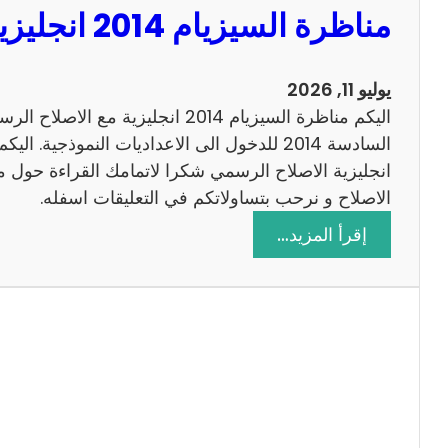
مناظرة السيزيام 2014 انجليزية مع الاصلاح
0
1
3
يوليو 11, 2026
ر
اليكم مناظرة السيزيام 2014 انجليزية 
ي
ا
ض
الاصلاح و نرحب بتساولاتكم في التعليقات اسفله.
ي
:
إقرأ المزيد…
ا
م
ت
ن
م
ا
ع
ظ
ا
ر
ل
ة
ا
ا
ص