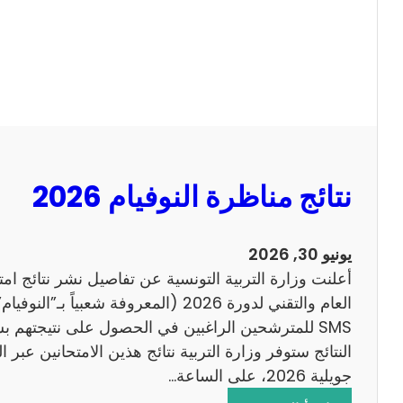
ل
ل
س
ا
ي
ح
ز
ي
ا
م
2
نتائج مناظرة النوفيام 2026
0
1
4
يونيو 30, 2026
ا
أعلنت وزارة التربية التونسية عن تفاصيل نشر نتائج ام
ن
العام والتقني لدورة 2026 (المعروفة شعبي
ج
SMS للمترشحين الراغبين في الحصول على نتيجتهم 
ل
ي
جويلية 2026، على الساعة…
ز