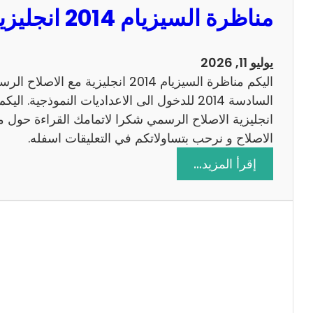
مناظرة السيزيام 2014 انجليزية مع الاصلاح
0
1
3
يوليو 11, 2026
ر
اليكم مناظرة السيزيام 2014 انجليزية 
ي
ا
ض
الاصلاح و نرحب بتساولاتكم في التعليقات اسفله.
ي
:
إقرأ المزيد…
ا
م
ت
ن
م
ا
ع
ظ
ا
ر
ل
ة
ا
ا
ص