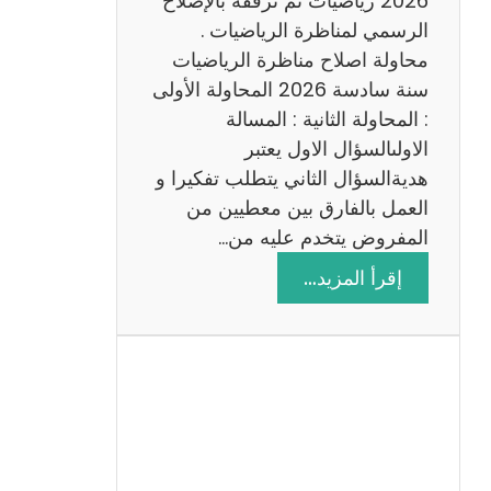
2026 رياضيات ثم نرفقه بالإصلاح
ب
الرسمي لمناظرة الرياضيات .
ي
محاولة اصلاح مناظرة الرياضيات
ة
سنة سادسة 2026 المحاولة الأولى
: المحاولة الثانية : المسالة
الاولىالسؤال الاول يعتبر
هديةالسؤال الثاني يتطلب تفكيرا و
العمل بالفارق بين معطيين من
المفروض يتخدم عليه من…
:
إقرأ المزيد…
ا
ص
ل
ا
ح
م
ن