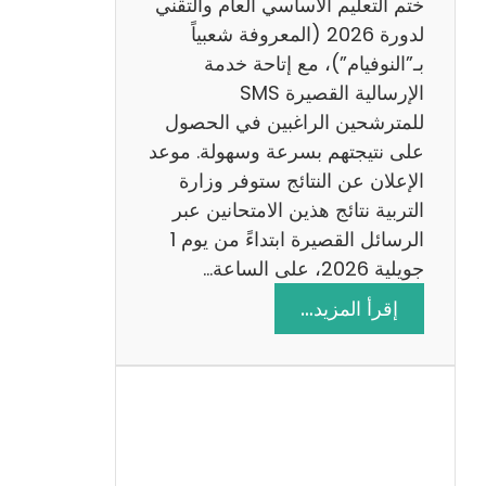
ختم التعليم الأساسي العام والتقني
ي
لدورة 2026 (المعروفة شعبياً
ز
بـ”النوفيام”)، مع إتاحة خدمة
ي
الإرسالية القصيرة SMS
ة
للمترشحين الراغبين في الحصول
م
على نتيجتهم بسرعة وسهولة. موعد
ع
الإعلان عن النتائج ستوفر وزارة
ا
التربية نتائج هذين الامتحانين عبر
ل
الرسائل القصيرة ابتداءً من يوم 1
ا
جويلية 2026، على الساعة…
ص
:
إقرأ المزيد…
ل
ن
ا
ت
ح
ا
ئ
ج
م