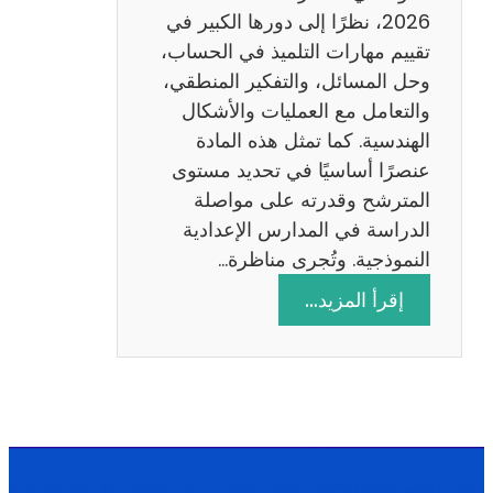
ا
2026، نظرًا إلى دورها الكبير في
د
تقييم مهارات التلميذ في الحساب،
س
وحل المسائل، والتفكير المنطقي،
ة
والتعامل مع العمليات والأشكال
2
الهندسية. كما تمثل هذه المادة
0
عنصرًا أساسيًا في تحديد مستوى
2
المترشح وقدرته على مواصلة
6
الدراسة في المدارس الإعدادية
النموذجية. وتُجرى مناظرة…
:
إقرأ المزيد…
م
ن
ا
ظ
ر
ة