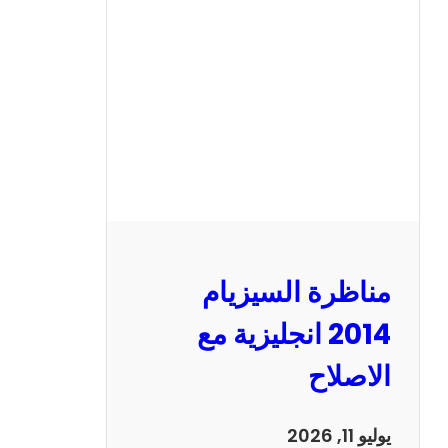
ر
ة
ا
ل
س
ي
ز
ي
ا
م
2
مناظرة السيزيام
0
1
2014 انجليزية مع
3
الاصلاح
ر
ي
ا
يوليو 11, 2026