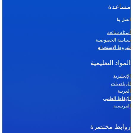
ا
مساعدة
ل
ر
اتصل بنا
ي
أسئلة شائعة
ا
سياسة الخصوصية
ض
شروط الإستخدام
ي
ا
المواد التعليمية
ت
س
الإنجليزية
الرياضيات
ن
العربية
ة
الإيقاظ العلمي
س
الفرنسية
ا
د
س
روابط مختصرة
ة