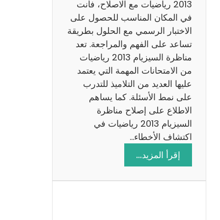
ي
2013 رياضيات مع الاصلاح، فأنت
ز
في المكان المناسب للحصول على
ي
الاختبار الرسمي مع الحلول بطريقة
ة
تساعد على الفهم والمراجعة. تعد
م
مناظرة السيزيام 2013 رياضيات
ع
من الامتحانات المهمة التي يعتمد
ا
عليها العديد من التلاميذ للتدرب
ل
على نمط الأسئلة. كما يساهم
ا
الاطلاع على إصلاح مناظرة
ص
السيزيام 2013 رياضيات في
ل
اكتشاف الأخطاء…
ا
:
إقرأ المزيد…
ح
م
ن
ا
ظ