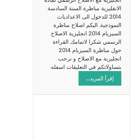
ا
الانقليزية مناظرة السنة السادسة
ت
2014 للدخول الى الاعداديات
م
النموذجية. اليكم اصلاح مناظرة
ع
السيزيام 2014 انجليزية الاصلاح
ا
الرسمي شكرا لاتمامك القراءة
ل
حول مناظرة السيزيام 2014
ا
انجليزية مع الاصلاح و نرحب
ص
بتساولاتكم في التعليقات اسفله.
ل
:
إقرأ المزيد…
ا
م
ح
ن
ا
ظ
ر
ة
ا