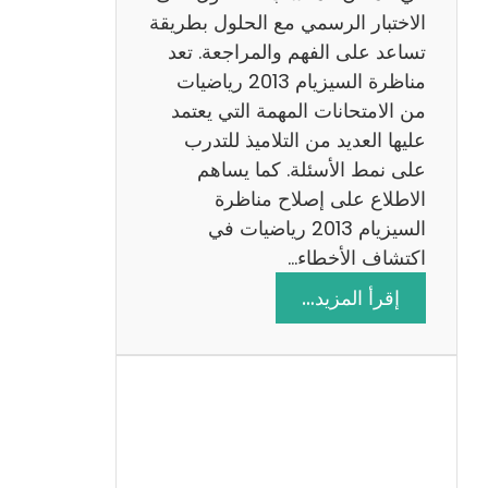
ي
الاختبار الرسمي مع الحلول بطريقة
ة
تساعد على الفهم والمراجعة. تعد
م
مناظرة السيزيام 2013 رياضيات
ع
من الامتحانات المهمة التي يعتمد
ا
عليها العديد من التلاميذ للتدرب
ل
على نمط الأسئلة. كما يساهم
ا
الاطلاع على إصلاح مناظرة
ص
السيزيام 2013 رياضيات في
ل
اكتشاف الأخطاء…
ا
:
إقرأ المزيد…
ح
م
ن
ا
ظ
ر
ة