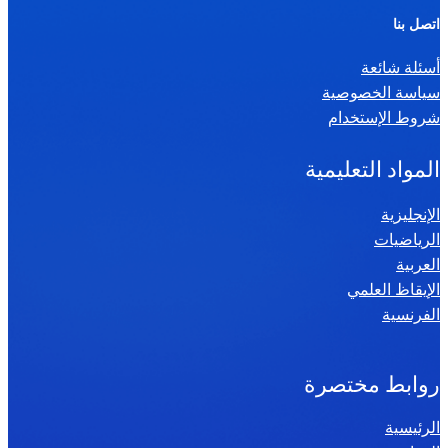
ر
اتصل بنا
ي
أسئلة شائعة
ا
سياسة الخصوصية
ض
شروط الإستخدام
ي
ا
المواد التعليمية
ت
س
الإنجليزية
الرياضيات
ن
العربية
ة
الإيقاظ العلمي
س
الفرنسية
ا
د
س
روابط مختصرة
ة
الرئيسية
2