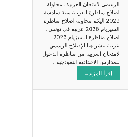
ن
الرسمي لامتحان العربية . محاولة
ة
اصلاح مناظرة العربية سنة سادسة
س
2026 اليكم محاولة اصلاح مناظرة
ا
السيزيام 2026 عربية في تونس .
د
اصلاح مناظرة السيزيام 2026
س
عربية ننشر هنا الإصلاح الرسمي
ة
لامتحان العربية من مناظرة الدخول
2
للمدارس الاعدادية النموذجية.…
0
:
إقرأ المزيد…
2
ا
6
ص
ل
ا
ح
م
ن