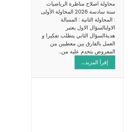
ي
محاولة اصلاح مناظرة الرياضيات
ة
سنة سادسة 2026 المحاولة الأولى
: المحاولة الثانية : المسالة
الاولىالسؤال الاول يعتبر
هديةالسؤال الثاني يتطلب تفكيرا و
العمل بالفارق بين معطيين من
المفروض يتخدم عليه من…
:
إقرأ المزيد…
ا
ص
ل
ا
ح
م
ن
ا