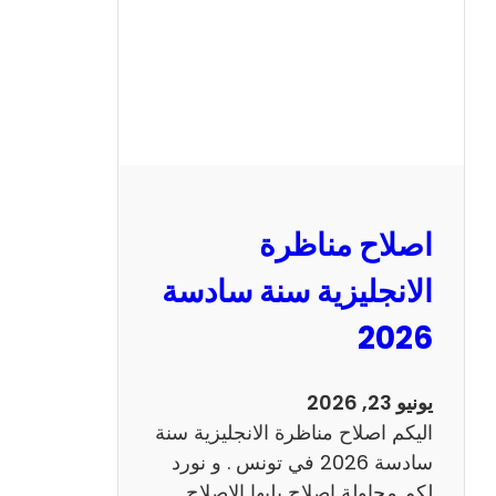
ا
ظ
ر
ة
ا
ل
ف
ر
اصلاح مناظرة
ن
س
الانجليزية سنة سادسة
ي
2026
ة
س
ن
يونيو 23, 2026
ة
اليكم اصلاح مناظرة الانجليزية سنة
س
سادسة 2026 في تونس . و نورد
ا
لكم محاولة اصلاح يليها الاصلاح