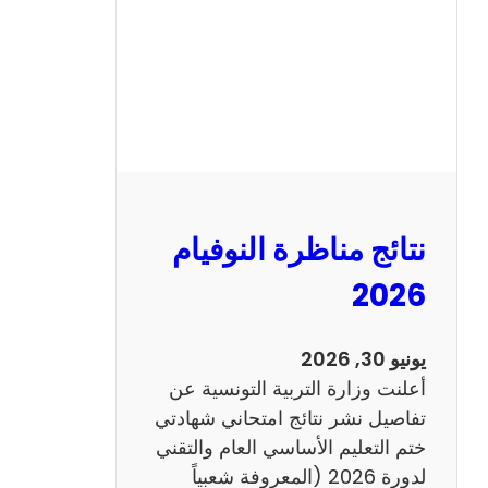
ل
س
ي
ز
ي
ا
م
2
نتائج مناظرة النوفيام
0
1
2026
4
ا
يونيو 30, 2026
ن
أعلنت وزارة التربية التونسية عن
ج
تفاصيل نشر نتائج امتحاني شهادتي
ل
ختم التعليم الأساسي العام والتقني
ي
لدورة 2026 (المعروفة شعبياً