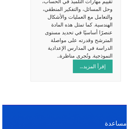
تقييم مهارات التلميذ في الحساب،
س
وحل المسائل، والتفكير المنطقي،
ة
والتعامل مع العمليات والأشكال
2
الهندسية. كما تمثل هذه المادة
0
عنصرًا أساسيًا في تحديد مستوى
2
المترشح وقدرته على مواصلة
6
الدراسة في المدارس الإعدادية
النموذجية. وتُجرى مناظرة…
:
إقرأ المزيد…
م
ن
ا
ظ
ر
ة
ا
مساعدة
ل