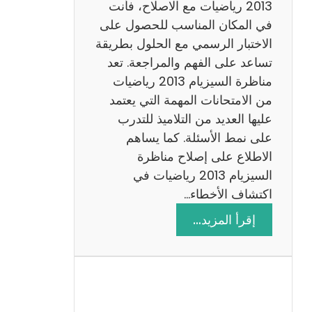
ي
2013 رياضيات مع الاصلاح، فأنت
ز
في المكان المناسب للحصول على
ي
الاختبار الرسمي مع الحلول بطريقة
ة
تساعد على الفهم والمراجعة. تعد
م
مناظرة السيزيام 2013 رياضيات
ع
من الامتحانات المهمة التي يعتمد
ا
عليها العديد من التلاميذ للتدرب
ل
على نمط الأسئلة. كما يساهم
ا
الاطلاع على إصلاح مناظرة
ص
السيزيام 2013 رياضيات في
ل
اكتشاف الأخطاء…
ا
:
إقرأ المزيد…
ح
م
ن
ا
ظ