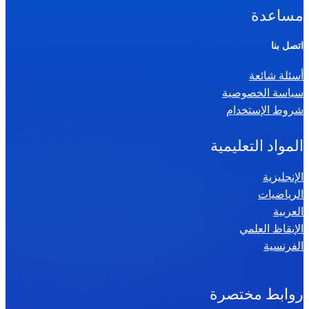
ا
مساعدة
ل
ر
اتصل بنا
ي
أسئلة شائعة
ا
سياسة الخصوصية
ض
شروط الإستخدام
ي
ا
المواد التعليمية
ت
س
الإنجليزية
الرياضيات
ن
العربية
ة
الإيقاظ العلمي
س
الفرنسية
ا
د
س
روابط مختصرة
ة