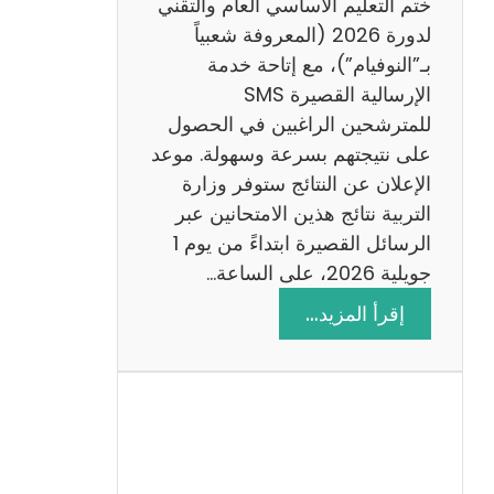
ختم التعليم الأساسي العام والتقني
ي
لدورة 2026 (المعروفة شعبياً
ز
بـ”النوفيام”)، مع إتاحة خدمة
ي
الإرسالية القصيرة SMS
ة
للمترشحين الراغبين في الحصول
م
على نتيجتهم بسرعة وسهولة. موعد
ع
الإعلان عن النتائج ستوفر وزارة
ا
التربية نتائج هذين الامتحانين عبر
ل
الرسائل القصيرة ابتداءً من يوم 1
ا
جويلية 2026، على الساعة…
ص
:
إقرأ المزيد…
ل
ن
ا
ت
ح
ا
ئ
ج
م