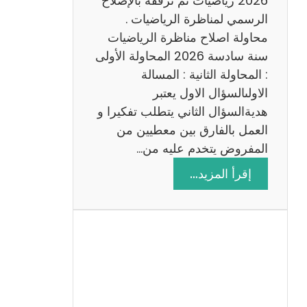
2026 رياضيات ثم نرفقه بالإصلاح
ب
الرسمي لمناظرة الرياضيات .
ي
محاولة اصلاح مناظرة الرياضيات
ة
سنة سادسة 2026 المحاولة الأولى
: المحاولة الثانية : المسالة
الاولىالسؤال الاول يعتبر
هديةالسؤال الثاني يتطلب تفكيرا و
العمل بالفارق بين معطيين من
المفروض يتخدم عليه من…
:
إقرأ المزيد…
ا
ص
ل
ا
ح
م
ن