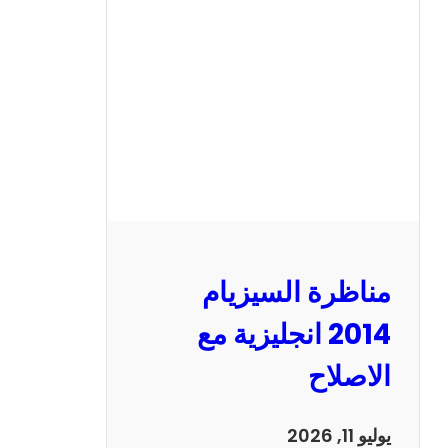
ر
ة
ا
ل
س
ي
ز
ي
ا
م
2
مناظرة السيزيام
0
1
2014 انجليزية مع
3
الاصلاح
ر
ي
ا
يوليو 11, 2026