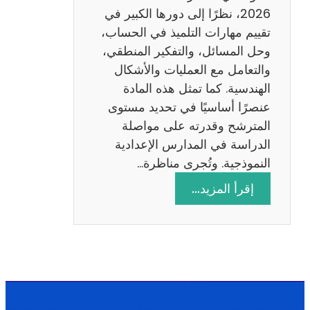
ا
2026، نظرًا إلى دورها الكبير في
د
تقييم مهارات التلميذ في الحساب،
س
وحل المسائل، والتفكير المنطقي،
ة
والتعامل مع العمليات والأشكال
2
الهندسية. كما تمثل هذه المادة
0
عنصرًا أساسيًا في تحديد مستوى
2
المترشح وقدرته على مواصلة
6
الدراسة في المدارس الإعدادية
النموذجية. وتُجرى مناظرة…
:
إقرأ المزيد…
م
ن
ا
ظ
ر
ة