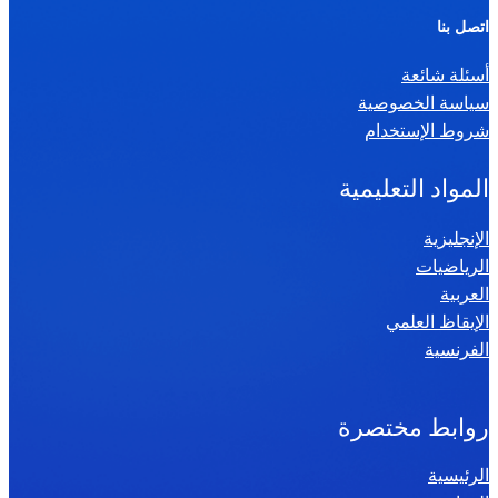
ر
اتصل بنا
ي
أسئلة شائعة
ا
سياسة الخصوصية
ض
شروط الإستخدام
ي
ا
المواد التعليمية
ت
س
الإنجليزية
الرياضيات
ن
العربية
ة
الإيقاظ العلمي
س
الفرنسية
ا
د
س
روابط مختصرة
ة
الرئيسية
2