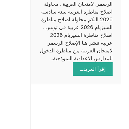
ن
الرسمي لامتحان العربية . محاولة
ة
اصلاح مناظرة العربية سنة سادسة
س
2026 اليكم محاولة اصلاح مناظرة
ا
السيزيام 2026 عربية في تونس .
د
اصلاح مناظرة السيزيام 2026
س
عربية ننشر هنا الإصلاح الرسمي
ة
لامتحان العربية من مناظرة الدخول
2
للمدارس الاعدادية النموذجية.…
0
:
إقرأ المزيد…
2
ا
6
ص
ل
ا
ح
م
ن