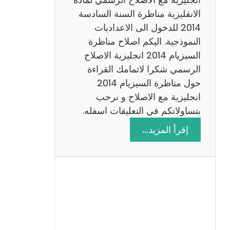
ا
الانقليزية مناظرة السنة السادسة
ت
2014 للدخول الى الاعداديات
م
النموذجية. اليكم اصلاح مناظرة
ع
السيزيام 2014 انجليزية الاصلاح
ا
الرسمي شكرا لاتمامك القراءة
ل
حول مناظرة السيزيام 2014
ا
انجليزية مع الاصلاح و نرحب
ص
بتساولاتكم في التعليقات اسفله.
ل
:
إقرأ المزيد…
ا
م
ح
ن
ا
ظ
ر
ة
ا