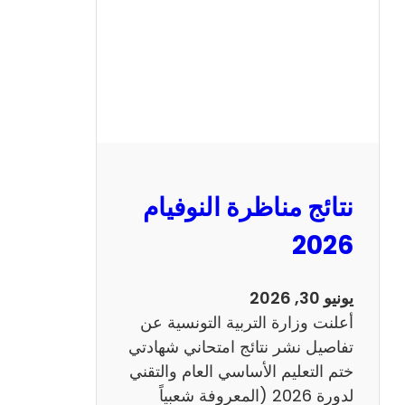
ل
س
ي
ز
ي
ا
م
2
نتائج مناظرة النوفيام
0
1
2026
4
ا
يونيو 30, 2026
ن
أعلنت وزارة التربية التونسية عن
ج
تفاصيل نشر نتائج امتحاني شهادتي
ل
ختم التعليم الأساسي العام والتقني
ي
لدورة 2026 (المعروفة شعبياً