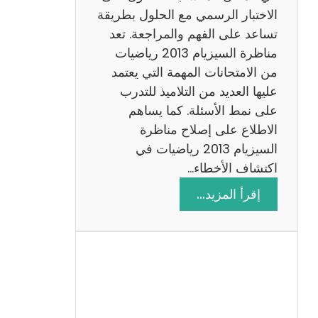
ي
الاختبار الرسمي مع الحلول بطريقة
ة
تساعد على الفهم والمراجعة. تعد
م
مناظرة السيزيام 2013 رياضيات
ع
من الامتحانات المهمة التي يعتمد
ا
عليها العديد من التلاميذ للتدرب
ل
على نمط الأسئلة. كما يساهم
ا
الاطلاع على إصلاح مناظرة
ص
السيزيام 2013 رياضيات في
ل
اكتشاف الأخطاء…
ا
:
إقرأ المزيد…
ح
م
ن
ا
ظ
ر
ة