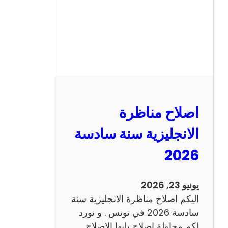
ا
ظ
ر
ة
ا
ل
ف
ر
اصلاح مناظرة
ن
س
الانجليزية سنة سادسة
ي
2026
ة
س
ن
يونيو 23, 2026
ة
اليكم اصلاح مناظرة الانجليزية سنة
س
سادسة 2026 في تونس . و نورد
ا
لكم محاولة اصلاح يليها الاصلاح