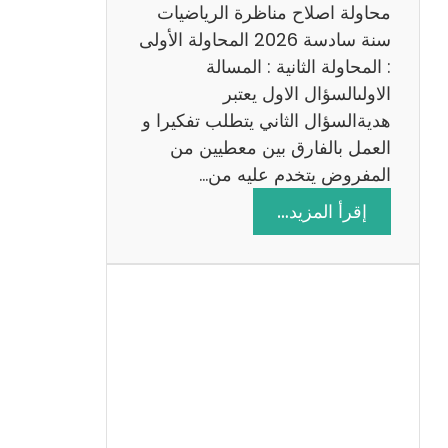
ي
محاولة اصلاح مناظرة الرياضيات
ة
سنة سادسة 2026 المحاولة الأولى
: المحاولة الثانية : المسالة
الاولىالسؤال الاول يعتبر
هديةالسؤال الثاني يتطلب تفكيرا و
العمل بالفارق بين معطيين من
المفروض يتخدم عليه من…
:
إقرأ المزيد…
ا
ص
ل
ا
ح
م
ن
ا