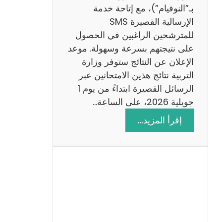
ز
بـ”النوفيام”)، مع إتاحة خدمة
ي
الإرسالية القصيرة SMS
ة
للمترشحين الراغبين في الحصول
م
على نتيجتهم بسرعة وسهولة. موعد
ع
الإعلان عن النتائج ستوفر وزارة
ا
التربية نتائج هذين الامتحانين عبر
ل
الرسائل القصيرة ابتداءً من يوم 1
ا
جويلية 2026، على الساعة…
ص
:
إقرأ المزيد…
ل
ن
ا
ت
ح
ا
ئ
ج
م
ن