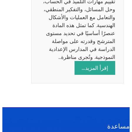
تقييم مهارات التلميذ في الحساب،
س
وحل المسائل، والتفكير المنطقي،
ة
والتعامل مع العمليات والأشكال
2
الهندسية. كما تمثل هذه المادة
0
عنصرًا أساسيًا في تحديد مستوى
2
المترشح وقدرته على مواصلة
6
الدراسة في المدارس الإعدادية
النموذجية. وتُجرى مناظرة…
:
إقرأ المزيد…
م
ن
ا
ظ
ر
ة
ا
مساعدة
ل