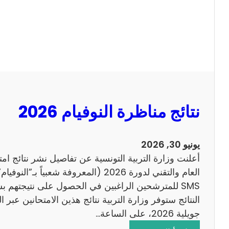
ل
ل
س
ا
ي
ح
ز
ي
ا
م
2
نتائج مناظرة النوفيام 2026
0
1
4
يونيو 30, 2026
ا
أعلنت وزارة التربية التونسية عن تفاصيل نشر نتائج ام
ن
العام والتقني لدورة 2026 (المعروفة شعبي
ج
SMS للمترشحين الراغبين في الحصول على نتيجتهم 
ل
ي
جويلية 2026، على الساعة…
ز