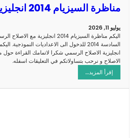
مناظرة السيزيام 2014 انجليزية مع الاصلاح
0
1
3
يوليو 11, 2026
ر
اليكم مناظرة السيزيام 2014 انجليزية 
ي
ا
ض
الاصلاح و نرحب بتساولاتكم في التعليقات اسفله.
ي
:
إقرأ المزيد…
ا
م
ت
ن
م
ا
ع
ظ
ا
ر
ل
ة
ا
ا
ص