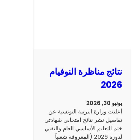
ل
س
ي
ز
ي
ا
م
2
نتائج مناظرة النوفيام
0
1
2026
4
ا
يونيو 30, 2026
ن
أعلنت وزارة التربية التونسية عن
ج
تفاصيل نشر نتائج امتحاني شهادتي
ل
ختم التعليم الأساسي العام والتقني
ي
لدورة 2026 (المعروفة شعبياً