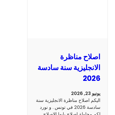
ا
ظ
ر
ة
ا
ل
ف
ر
اصلاح مناظرة
ن
س
الانجليزية سنة سادسة
ي
2026
ة
س
ن
يونيو 23, 2026
ة
اليكم اصلاح مناظرة الانجليزية سنة
س
سادسة 2026 في تونس . و نورد
ا
لكم محاولة اصلاح يليها الاصلاح