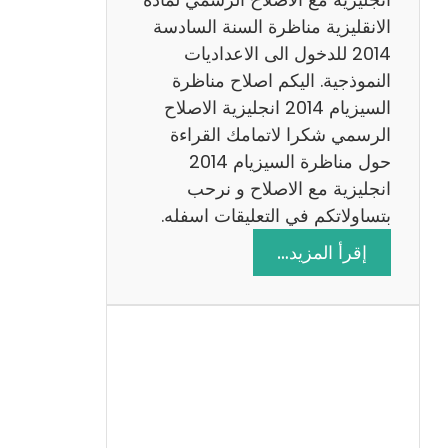
ا
الانقليزية مناظرة السنة السادسة
ت
2014 للدخول الى الاعداديات
م
النموذجية. اليكم اصلاح مناظرة
ع
السيزيام 2014 انجليزية الاصلاح
ا
الرسمي شكرا لاتمامك القراءة
ل
حول مناظرة السيزيام 2014
ا
انجليزية مع الاصلاح و نرحب
ص
بتساولاتكم في التعليقات اسفله.
ل
:
إقرأ المزيد…
ا
م
ح
ن
ا
ظ
ر
ة
ا