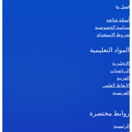
ر
اتصل بنا
ي
أسئلة شائعة
ا
سياسة الخصوصية
ض
شروط الإستخدام
ي
ا
المواد التعليمية
ت
س
الإنجليزية
الرياضيات
ن
العربية
ة
الإيقاظ العلمي
س
الفرنسية
ا
د
س
روابط مختصرة
ة
الرئيسية
2