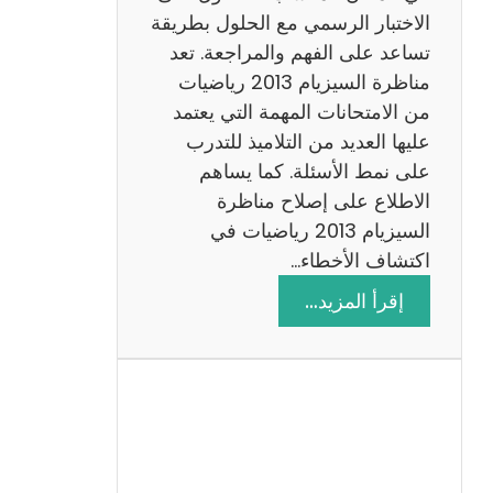
ي
الاختبار الرسمي مع الحلول بطريقة
ة
تساعد على الفهم والمراجعة. تعد
م
مناظرة السيزيام 2013 رياضيات
ع
من الامتحانات المهمة التي يعتمد
ا
عليها العديد من التلاميذ للتدرب
ل
على نمط الأسئلة. كما يساهم
ا
الاطلاع على إصلاح مناظرة
ص
السيزيام 2013 رياضيات في
ل
اكتشاف الأخطاء…
ا
:
إقرأ المزيد…
ح
م
ن
ا
ظ
ر
ة