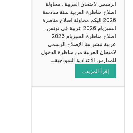
ن
الرسمي لامتحان العربية . محاولة
ة
اصلاح مناظرة العربية سنة سادسة
س
2026 اليكم محاولة اصلاح مناظرة
ا
السيزيام 2026 عربية في تونس .
د
اصلاح مناظرة السيزيام 2026
س
عربية ننشر هنا الإصلاح الرسمي
ة
لامتحان العربية من مناظرة الدخول
2
للمدارس الاعدادية النموذجية.…
0
:
إقرأ المزيد…
2
ا
6
ص
ل
ا
ح
م
ن