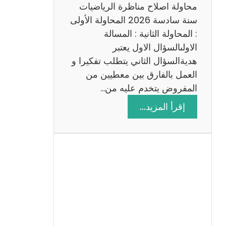
ي
محاولة اصلاح مناظرة الرياضيات
ة
سنة سادسة 2026 المحاولة الأولى
: المحاولة الثانية : المسالة
الاولىالسؤال الاول يعتبر
هديةالسؤال الثاني يتطلب تفكيرا و
العمل بالفارق بين معطيين من
المفروض يتخدم عليه من…
:
إقرأ المزيد…
ا
ص
ل
ا
ح
م
ن
ا