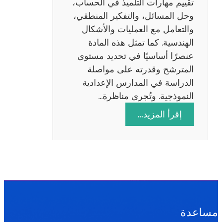
تقييم مهارات التلميذ في الحساب،
س
وحل المسائل، والتفكير المنطقي،
ة
والتعامل مع العمليات والأشكال
2
الهندسية. كما تمثل هذه المادة
0
عنصرًا أساسيًا في تحديد مستوى
2
المترشح وقدرته على مواصلة
6
الدراسة في المدارس الإعدادية
النموذجية. وتُجرى مناظرة…
:
إقرأ المزيد…
م
ن
ا
ظ
ر
ة
ا
مساعدة
ل