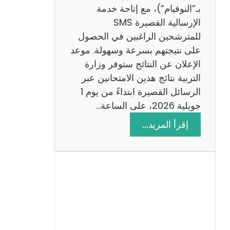
ز
بـ”النوفيام”)، مع إتاحة خدمة
ي
الإرسالية القصيرة SMS
ة
للمترشحين الراغبين في الحصول
م
على نتيجتهم بسرعة وسهولة. موعد
ع
الإعلان عن النتائج ستوفر وزارة
ا
التربية نتائج هذين الامتحانين عبر
ل
الرسائل القصيرة ابتداءً من يوم 1
ا
جويلية 2026، على الساعة…
ص
:
إقرأ المزيد…
ل
ن
ا
ت
ح
ا
ئ
ج
م
ن