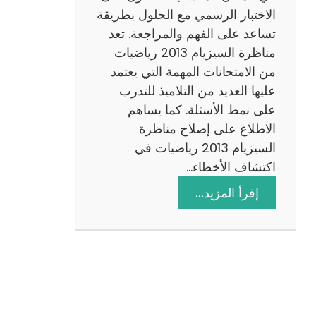
ي
الاختبار الرسمي مع الحلول بطريقة
ة
تساعد على الفهم والمراجعة. تعد
م
مناظرة السيزيام 2013 رياضيات
ع
من الامتحانات المهمة التي يعتمد
ا
عليها العديد من التلاميذ للتدرب
ل
على نمط الأسئلة. كما يساهم
ا
الاطلاع على إصلاح مناظرة
ص
السيزيام 2013 رياضيات في
ل
اكتشاف الأخطاء…
ا
:
إقرأ المزيد…
ح
م
ن
ا
ظ
ر
ة