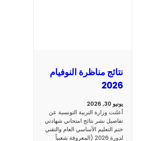
ل
س
ي
ز
ي
ا
م
2
نتائج مناظرة النوفيام
0
1
2026
4
ا
يونيو 30, 2026
ن
أعلنت وزارة التربية التونسية عن
ج
تفاصيل نشر نتائج امتحاني شهادتي
ل
ختم التعليم الأساسي العام والتقني
ي
لدورة 2026 (المعروفة شعبياً