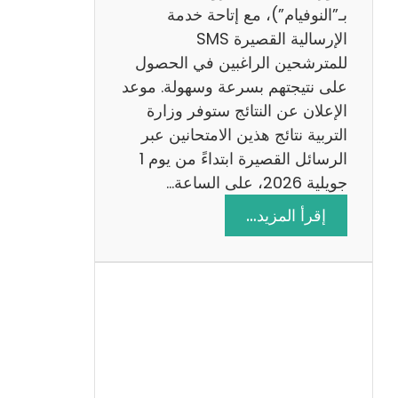
ز
بـ”النوفيام”)، مع إتاحة خدمة
ي
الإرسالية القصيرة SMS
ة
للمترشحين الراغبين في الحصول
م
على نتيجتهم بسرعة وسهولة. موعد
ع
الإعلان عن النتائج ستوفر وزارة
ا
التربية نتائج هذين الامتحانين عبر
ل
الرسائل القصيرة ابتداءً من يوم 1
ا
جويلية 2026، على الساعة…
ص
:
إقرأ المزيد…
ل
ن
ا
ت
ح
ا
ئ
ج
م
ن