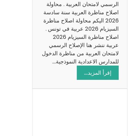
ن
الرسمي لامتحان العربية . محاولة
ة
اصلاح مناظرة العربية سنة سادسة
س
2026 اليكم محاولة اصلاح مناظرة
ا
السيزيام 2026 عربية في تونس .
د
اصلاح مناظرة السيزيام 2026
س
عربية ننشر هنا الإصلاح الرسمي
ة
لامتحان العربية من مناظرة الدخول
2
للمدارس الاعدادية النموذجية.…
0
:
إقرأ المزيد…
2
ا
6
ص
ل
ا
ح
م
ن