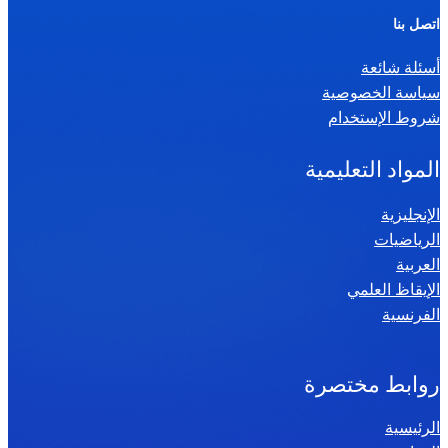
ر
اتصل بنا
ي
أسئلة شائعة
ا
سياسة الخصوصية
ض
شروط الإستخدام
ي
ا
المواد التعليمية
ت
س
الإنجليزية
الرياضيات
ن
العربية
ة
الإيقاظ العلمي
س
الفرنسية
ا
د
س
روابط مختصرة
ة
الرئيسية
2