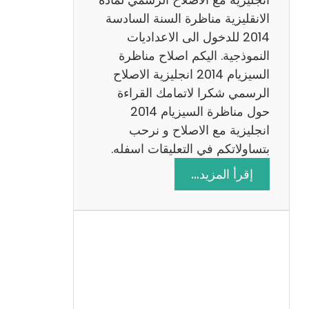
ا
الانقليزية مناظرة السنة السادسة
ت
2014 للدخول الى الاعداديات
م
النموذجية. اليكم اصلاح مناظرة
ع
السيزيام 2014 انجليزية الاصلاح
ا
الرسمي شكرا لاتمامك القراءة
ل
حول مناظرة السيزيام 2014
ا
انجليزية مع الاصلاح و نرحب
ص
بتساولاتكم في التعليقات اسفله.
ل
:
إقرأ المزيد…
ا
م
ح
ن
ا
ظ
ر
ة
ا