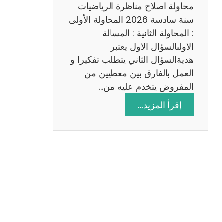
ي
محاولة اصلاح مناظرة الرياضيات
ة
سنة سادسة 2026 المحاولة الأولى
: المحاولة الثانية : المسالة
الاولىالسؤال الاول يعتبر
هديةالسؤال الثاني يتطلب تفكيرا و
العمل بالفارق بين معطيين من
المفروض يتخدم عليه من…
:
إقرأ المزيد…
ا
ص
ل
ا
ح
م
ن
ا