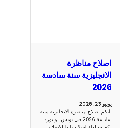
ا
ظ
ر
ة
ا
ل
ف
ر
اصلاح مناظرة
ن
س
الانجليزية سنة سادسة
ي
2026
ة
س
ن
يونيو 23, 2026
ة
اليكم اصلاح مناظرة الانجليزية سنة
س
سادسة 2026 في تونس . و نورد
ا
لكم محاولة اصلاح يليها الاصلاح