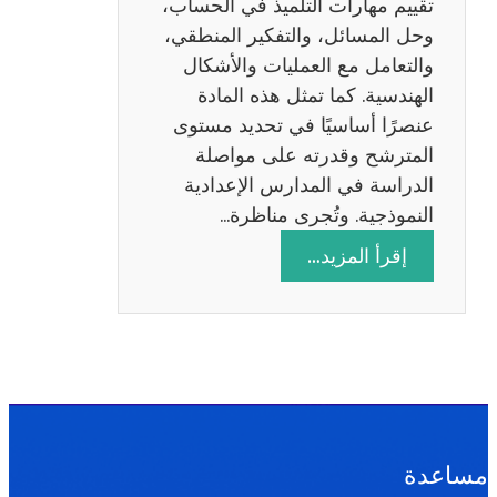
تقييم مهارات التلميذ في الحساب،
س
وحل المسائل، والتفكير المنطقي،
ة
والتعامل مع العمليات والأشكال
2
الهندسية. كما تمثل هذه المادة
0
عنصرًا أساسيًا في تحديد مستوى
2
المترشح وقدرته على مواصلة
6
الدراسة في المدارس الإعدادية
النموذجية. وتُجرى مناظرة…
:
إقرأ المزيد…
م
ن
ا
ظ
ر
ة
ا
مساعدة
ل