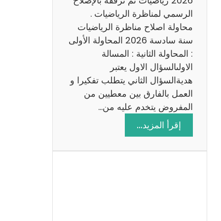
2026 رياضيات ثم نرفقه بالإصلاح
ب
الرسمي لمناظرة الرياضيات .
ي
محاولة اصلاح مناظرة الرياضيات
ة
سنة سادسة 2026 المحاولة الأولى
: المحاولة الثانية : المسالة
الاولىالسؤال الاول يعتبر
هديةالسؤال الثاني يتطلب تفكيرا و
العمل بالفارق بين معطيين من
المفروض يتخدم عليه من…
:
إقرأ المزيد…
ا
ص
ل
ا
ح
م
ن