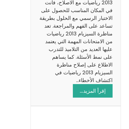
ي
2013 رياضيات مع الاصلاح، فأنت
ز
في المكان المناسب للحصول على
ي
الاختبار الرسمي مع الحلول بطريقة
ة
تساعد على الفهم والمراجعة. تعد
م
مناظرة السيزيام 2013 رياضيات
ع
من الامتحانات المهمة التي يعتمد
ا
عليها العديد من التلاميذ للتدرب
ل
على نمط الأسئلة. كما يساهم
ا
الاطلاع على إصلاح مناظرة
ص
السيزيام 2013 رياضيات في
ل
اكتشاف الأخطاء…
ا
:
إقرأ المزيد…
ح
م
ن
ا
ظ