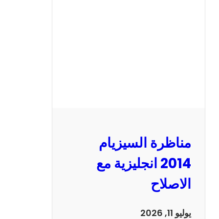
ر
ة
ا
ل
س
ي
ز
ي
ا
م
2
مناظرة السيزيام
0
1
2014 انجليزية مع
3
الاصلاح
ر
ي
ا
يوليو 11, 2026