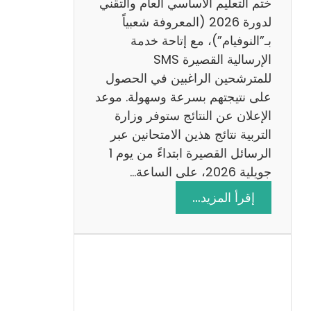
ختم التعليم الأساسي العام والتقني
ي
لدورة 2026 (المعروفة شعبياً
ز
بـ”النوفيام”)، مع إتاحة خدمة
ي
الإرسالية القصيرة SMS
ة
للمترشحين الراغبين في الحصول
م
على نتيجتهم بسرعة وسهولة. موعد
ع
الإعلان عن النتائج ستوفر وزارة
ا
التربية نتائج هذين الامتحانين عبر
ل
الرسائل القصيرة ابتداءً من يوم 1
ا
جويلية 2026، على الساعة…
ص
:
إقرأ المزيد…
ل
ن
ا
ت
ح
ا
ئ
ج
م