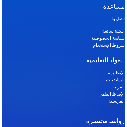
ا
مساعدة
ل
ر
اتصل بنا
ي
أسئلة شائعة
ا
سياسة الخصوصية
ض
شروط الإستخدام
ي
ا
المواد التعليمية
ت
س
الإنجليزية
الرياضيات
ن
العربية
ة
الإيقاظ العلمي
س
الفرنسية
ا
د
س
روابط مختصرة
ة