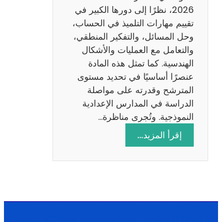
ا
2026، نظرًا إلى دورها الكبير في
د
تقييم مهارات التلميذ في الحساب،
س
وحل المسائل، والتفكير المنطقي،
ة
والتعامل مع العمليات والأشكال
2
الهندسية. كما تمثل هذه المادة
0
عنصرًا أساسيًا في تحديد مستوى
2
المترشح وقدرته على مواصلة
6
الدراسة في المدارس الإعدادية
النموذجية. وتُجرى مناظرة…
:
إقرأ المزيد…
م
ن
ا
ظ
ر
ة