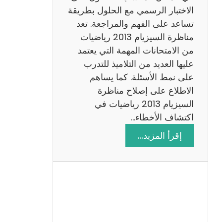
ي
الاختبار الرسمي مع الحلول بطريقة
ة
تساعد على الفهم والمراجعة. تعد
م
مناظرة السيزيام 2013 رياضيات
ع
من الامتحانات المهمة التي يعتمد
ا
عليها العديد من التلاميذ للتدرب
ل
على نمط الأسئلة. كما يساهم
ا
الاطلاع على إصلاح مناظرة
ص
السيزيام 2013 رياضيات في
ل
اكتشاف الأخطاء…
ا
:
إقرأ المزيد…
ح
م
ن
ا
ظ
ر
ة