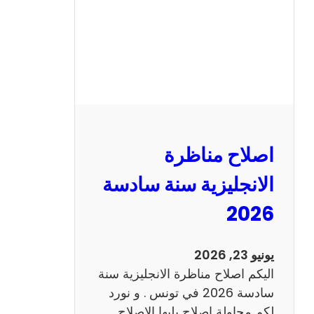
ا
ظ
ر
ة
ا
ل
ف
ر
اصلاح مناظرة
ن
س
الانجليزية سنة سادسة
ي
2026
ة
س
ن
يونيو 23, 2026
ة
اليكم اصلاح مناظرة الانجليزية سنة
س
سادسة 2026 في تونس . و نورد
ا
لكم محاولة اصلاح يليها الاصلاح