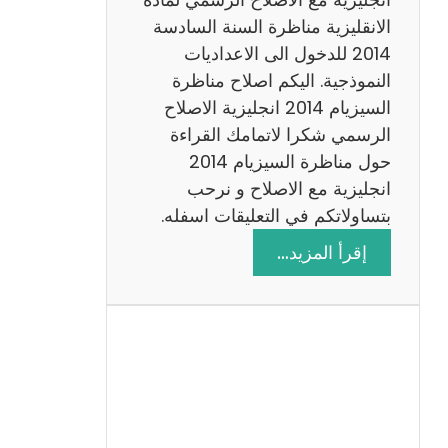
ا
الانقليزية مناظرة السنة السادسة
ت
2014 للدخول الى الاعداديات
م
النموذجية. اليكم اصلاح مناظرة
ع
السيزيام 2014 انجليزية الاصلاح
ا
الرسمي شكرا لاتمامك القراءة
ل
حول مناظرة السيزيام 2014
ا
انجليزية مع الاصلاح و نرحب
ص
بتساولاتكم في التعليقات اسفله.
ل
:
إقرأ المزيد…
ا
م
ح
ن
ا
ظ
ر
ة
ا