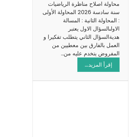
ي
محاولة اصلاح مناظرة الرياضيات
ة
سنة سادسة 2026 المحاولة الأولى
: المحاولة الثانية : المسالة
الاولىالسؤال الاول يعتبر
هديةالسؤال الثاني يتطلب تفكيرا و
العمل بالفارق بين معطيين من
المفروض يتخدم عليه من…
:
إقرأ المزيد…
ا
ص
ل
ا
ح
م
ن
ا