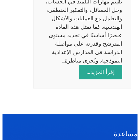
تقييم مهارات التلميذ في الحساب،
س
وحل المسائل، والتفكير المنطقي،
ة
والتعامل مع العمليات والأشكال
2
الهندسية. كما تمثل هذه المادة
0
عنصرًا أساسيًا في تحديد مستوى
2
المترشح وقدرته على مواصلة
6
الدراسة في المدارس الإعدادية
النموذجية. وتُجرى مناظرة…
:
إقرأ المزيد…
م
ن
ا
ظ
ر
ة
ا
مساعدة
ل