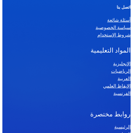
ر
اتصل بنا
ي
أسئلة شائعة
ا
سياسة الخصوصية
ض
شروط الإستخدام
ي
ا
المواد التعليمية
ت
س
الإنجليزية
الرياضيات
ن
العربية
ة
الإيقاظ العلمي
س
الفرنسية
ا
د
س
روابط مختصرة
ة
الرئيسية
2