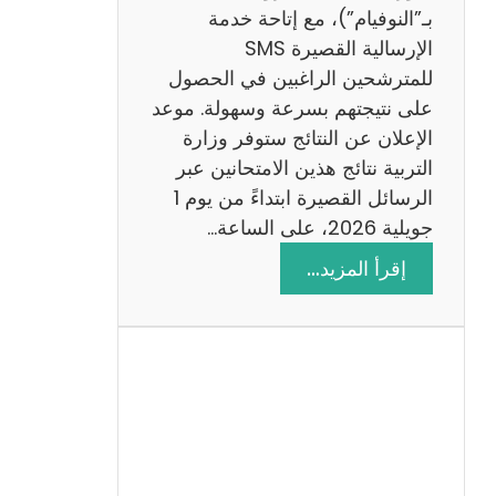
ز
بـ”النوفيام”)، مع إتاحة خدمة
ي
الإرسالية القصيرة SMS
ة
للمترشحين الراغبين في الحصول
م
على نتيجتهم بسرعة وسهولة. موعد
ع
الإعلان عن النتائج ستوفر وزارة
ا
التربية نتائج هذين الامتحانين عبر
ل
الرسائل القصيرة ابتداءً من يوم 1
ا
جويلية 2026، على الساعة…
ص
:
إقرأ المزيد…
ل
ن
ا
ت
ح
ا
ئ
ج
م
ن