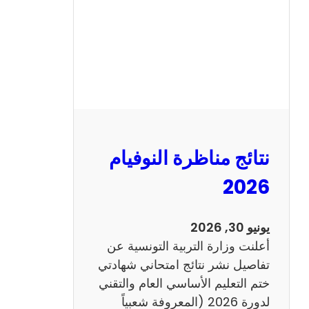
ل
س
ي
ز
ي
ا
م
2
نتائج مناظرة النوفيام
0
1
2026
4
ا
يونيو 30, 2026
ن
أعلنت وزارة التربية التونسية عن
ج
تفاصيل نشر نتائج امتحاني شهادتي
ل
ختم التعليم الأساسي العام والتقني
ي
لدورة 2026 (المعروفة شعبياً