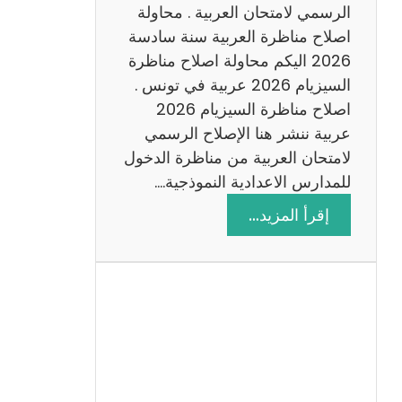
ن
الرسمي لامتحان العربية . محاولة
ة
اصلاح مناظرة العربية سنة سادسة
س
2026 اليكم محاولة اصلاح مناظرة
ا
السيزيام 2026 عربية في تونس .
د
اصلاح مناظرة السيزيام 2026
س
عربية ننشر هنا الإصلاح الرسمي
ة
لامتحان العربية من مناظرة الدخول
2
للمدارس الاعدادية النموذجية.…
0
:
إقرأ المزيد…
2
ا
6
ص
ل
ا
ح
م
ن