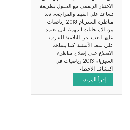
ي
الاختبار الرسمي مع الحلول بطريقة
ة
تساعد على الفهم والمراجعة. تعد
م
مناظرة السيزيام 2013 رياضيات
ع
من الامتحانات المهمة التي يعتمد
ا
عليها العديد من التلاميذ للتدرب
ل
على نمط الأسئلة. كما يساهم
ا
الاطلاع على إصلاح مناظرة
ص
السيزيام 2013 رياضيات في
ل
اكتشاف الأخطاء…
ا
:
إقرأ المزيد…
ح
م
ن
ا
ظ
ر
ة