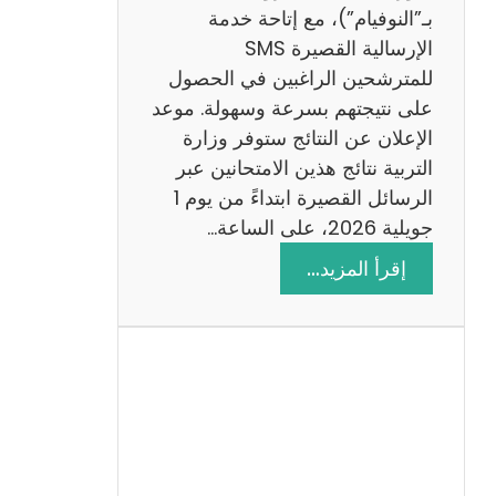
ز
بـ”النوفيام”)، مع إتاحة خدمة
ي
الإرسالية القصيرة SMS
ة
للمترشحين الراغبين في الحصول
م
على نتيجتهم بسرعة وسهولة. موعد
ع
الإعلان عن النتائج ستوفر وزارة
ا
التربية نتائج هذين الامتحانين عبر
ل
الرسائل القصيرة ابتداءً من يوم 1
ا
جويلية 2026، على الساعة…
ص
:
إقرأ المزيد…
ل
ن
ا
ت
ح
ا
ئ
ج
م
ن