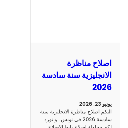
ا
ظ
ر
ة
ا
ل
ف
ر
اصلاح مناظرة
ن
س
الانجليزية سنة سادسة
ي
2026
ة
س
ن
يونيو 23, 2026
ة
اليكم اصلاح مناظرة الانجليزية سنة
س
سادسة 2026 في تونس . و نورد
ا
لكم محاولة اصلاح يليها الاصلاح