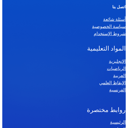
ر
اتصل بنا
ي
أسئلة شائعة
ا
سياسة الخصوصية
ض
شروط الإستخدام
ي
ا
المواد التعليمية
ت
س
الإنجليزية
الرياضيات
ن
العربية
ة
الإيقاظ العلمي
س
الفرنسية
ا
د
س
روابط مختصرة
ة
الرئيسية
2