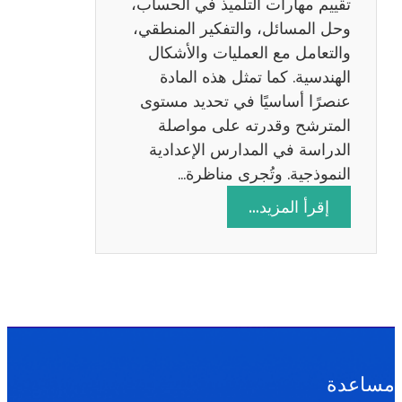
تقييم مهارات التلميذ في الحساب،
س
وحل المسائل، والتفكير المنطقي،
ة
والتعامل مع العمليات والأشكال
2
الهندسية. كما تمثل هذه المادة
0
عنصرًا أساسيًا في تحديد مستوى
2
المترشح وقدرته على مواصلة
6
الدراسة في المدارس الإعدادية
النموذجية. وتُجرى مناظرة…
:
إقرأ المزيد…
م
ن
ا
ظ
ر
ة
ا
مساعدة
ل