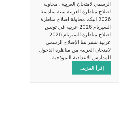
ن
الرسمي لامتحان العربية . محاولة
ة
اصلاح مناظرة العربية سنة سادسة
س
2026 اليكم محاولة اصلاح مناظرة
ا
السيزيام 2026 عربية في تونس .
د
اصلاح مناظرة السيزيام 2026
س
عربية ننشر هنا الإصلاح الرسمي
ة
لامتحان العربية من مناظرة الدخول
2
للمدارس الاعدادية النموذجية.…
0
:
إقرأ المزيد…
2
ا
6
ص
ل
ا
ح
م
ن