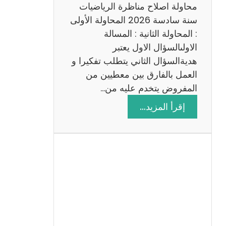
ي
محاولة اصلاح مناظرة الرياضيات
ة
سنة سادسة 2026 المحاولة الأولى
: المحاولة الثانية : المسالة
الاولىالسؤال الاول يعتبر
هديةالسؤال الثاني يتطلب تفكيرا و
العمل بالفارق بين معطيين من
المفروض يتخدم عليه من…
:
إقرأ المزيد…
ا
ص
ل
ا
ح
م
ن
ا