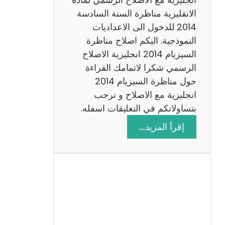
ا
الانقليزية مناظرة السنة السادسة
ت
2014 للدخول الى الاعداديات
م
النموذجية. اليكم اصلاح مناظرة
ع
السيزيام 2014 انجليزية الاصلاح
ا
الرسمي شكرا لاتمامك القراءة
ل
حول مناظرة السيزيام 2014
ا
انجليزية مع الاصلاح و نرحب
ص
بتساولاتكم في التعليقات اسفله.
ل
:
إقرأ المزيد…
ا
م
ح
ن
ا
ظ
ر
ة
ا