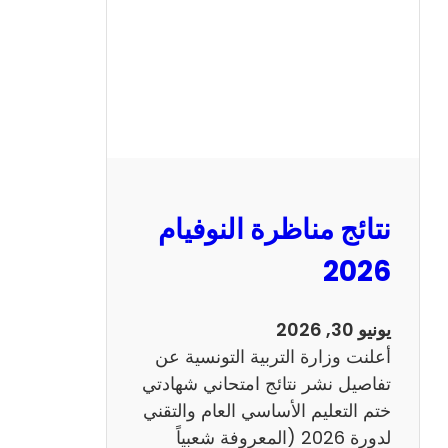
ل
س
ي
ز
ي
ا
م
2
نتائج مناظرة النوفيام
0
1
2026
4
ا
يونيو 30, 2026
ن
أعلنت وزارة التربية التونسية عن
ج
تفاصيل نشر نتائج امتحاني شهادتي
ل
ختم التعليم الأساسي العام والتقني
ي
لدورة 2026 (المعروفة شعبياً