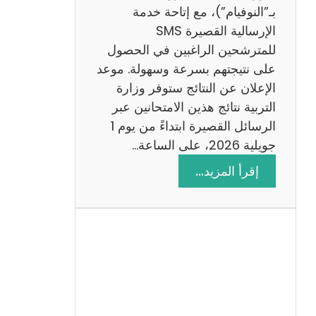
ز
بـ”النوفيام”)، مع إتاحة خدمة
ي
الإرسالية القصيرة SMS
ة
للمترشحين الراغبين في الحصول
م
على نتيجتهم بسرعة وسهولة. موعد
ع
الإعلان عن النتائج ستوفر وزارة
ا
التربية نتائج هذين الامتحانين عبر
ل
الرسائل القصيرة ابتداءً من يوم 1
ا
جويلية 2026، على الساعة…
ص
:
إقرأ المزيد…
ل
ن
ا
ت
ح
ا
ئ
ج
م
ن