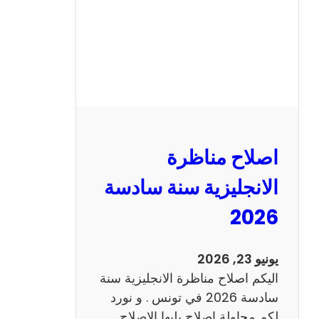
ا
ظ
ر
ة
ا
ل
ف
ر
اصلاح مناظرة
ن
س
الانجليزية سنة سادسة
ي
2026
ة
س
ن
يونيو 23, 2026
ة
اليكم اصلاح مناظرة الانجليزية سنة
س
سادسة 2026 في تونس . و نورد
ا
لكم محاولة اصلاح يليها الاصلاح