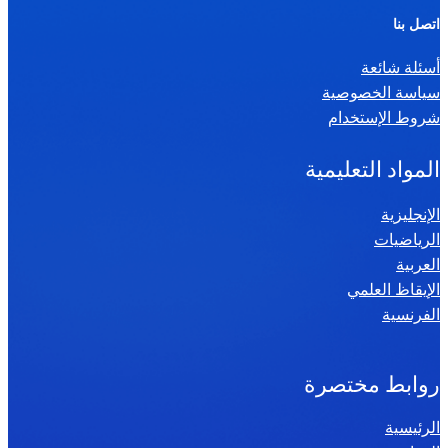
ر
اتصل بنا
ي
أسئلة شائعة
ا
سياسة الخصوصية
ض
شروط الإستخدام
ي
ا
المواد التعليمية
ت
س
الإنجليزية
الرياضيات
ن
العربية
ة
الإيقاظ العلمي
س
الفرنسية
ا
د
س
روابط مختصرة
ة
الرئيسية
2