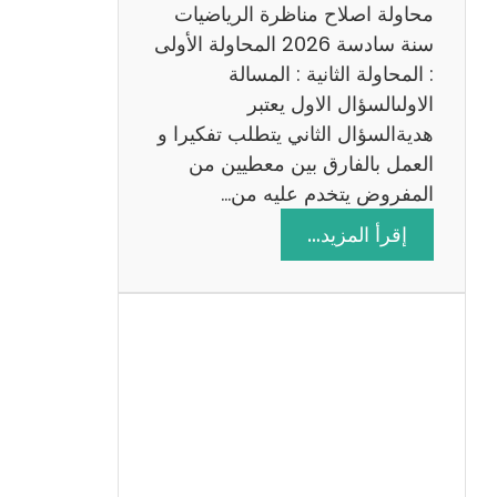
ي
محاولة اصلاح مناظرة الرياضيات
ة
سنة سادسة 2026 المحاولة الأولى
: المحاولة الثانية : المسالة
الاولىالسؤال الاول يعتبر
هديةالسؤال الثاني يتطلب تفكيرا و
العمل بالفارق بين معطيين من
المفروض يتخدم عليه من…
:
إقرأ المزيد…
ا
ص
ل
ا
ح
م
ن
ا