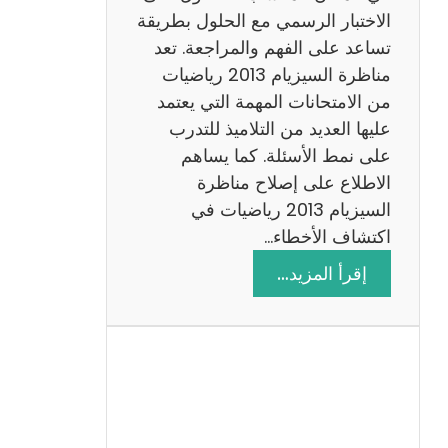
ي
الاختبار الرسمي مع الحلول بطريقة
ة
تساعد على الفهم والمراجعة. تعد
م
مناظرة السيزيام 2013 رياضيات
ع
من الامتحانات المهمة التي يعتمد
ا
عليها العديد من التلاميذ للتدرب
ل
على نمط الأسئلة. كما يساهم
ا
الاطلاع على إصلاح مناظرة
ص
السيزيام 2013 رياضيات في
ل
اكتشاف الأخطاء…
ا
:
إقرأ المزيد…
ح
م
ن
ا
ظ
ر
ة