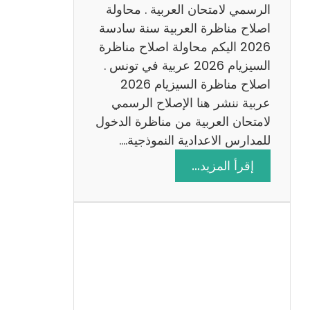
ن
الرسمي لامتحان العربية . محاولة
ة
اصلاح مناظرة العربية سنة سادسة
س
2026 اليكم محاولة اصلاح مناظرة
ا
السيزيام 2026 عربية في تونس .
د
اصلاح مناظرة السيزيام 2026
س
عربية ننشر هنا الإصلاح الرسمي
ة
لامتحان العربية من مناظرة الدخول
2
للمدارس الاعدادية النموذجية.…
0
:
إقرأ المزيد…
2
ا
6
ص
ل
ا
ح
م
ن