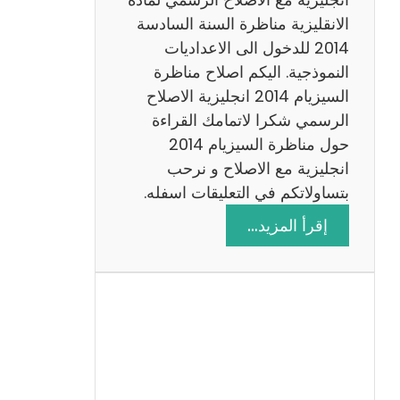
ا
الانقليزية مناظرة السنة السادسة
ت
2014 للدخول الى الاعداديات
م
النموذجية. اليكم اصلاح مناظرة
ع
السيزيام 2014 انجليزية الاصلاح
ا
الرسمي شكرا لاتمامك القراءة
ل
حول مناظرة السيزيام 2014
ا
انجليزية مع الاصلاح و نرحب
ص
بتساولاتكم في التعليقات اسفله.
ل
:
إقرأ المزيد…
ا
م
ح
ن
ا
ظ
ر
ة
ا