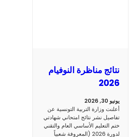
ل
س
ي
ز
ي
ا
م
2
نتائج مناظرة النوفيام
0
1
2026
4
ا
يونيو 30, 2026
ن
أعلنت وزارة التربية التونسية عن
ج
تفاصيل نشر نتائج امتحاني شهادتي
ل
ختم التعليم الأساسي العام والتقني
ي
لدورة 2026 (المعروفة شعبياً