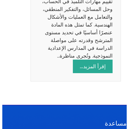
تقييم مهارات التلميذ في الحساب،
س
وحل المسائل، والتفكير المنطقي،
ة
والتعامل مع العمليات والأشكال
2
الهندسية. كما تمثل هذه المادة
0
عنصرًا أساسيًا في تحديد مستوى
2
المترشح وقدرته على مواصلة
6
الدراسة في المدارس الإعدادية
النموذجية. وتُجرى مناظرة…
:
إقرأ المزيد…
م
ن
ا
ظ
ر
ة
ا
مساعدة
ل