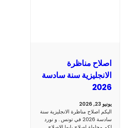
ا
ظ
ر
ة
ا
ل
ف
ر
اصلاح مناظرة
ن
س
الانجليزية سنة سادسة
ي
2026
ة
س
ن
يونيو 23, 2026
ة
اليكم اصلاح مناظرة الانجليزية سنة
س
سادسة 2026 في تونس . و نورد
ا
لكم محاولة اصلاح يليها الاصلاح