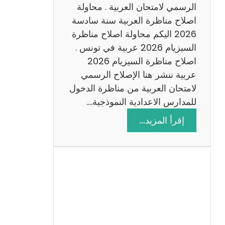
ن
الرسمي لامتحان العربية . محاولة
ة
اصلاح مناظرة العربية سنة سادسة
س
2026 اليكم محاولة اصلاح مناظرة
ا
السيزيام 2026 عربية في تونس .
د
اصلاح مناظرة السيزيام 2026
س
عربية ننشر هنا الإصلاح الرسمي
ة
لامتحان العربية من مناظرة الدخول
2
للمدارس الاعدادية النموذجية.…
0
:
إقرأ المزيد…
2
ا
6
ص
ل
ا
ح
م
ن