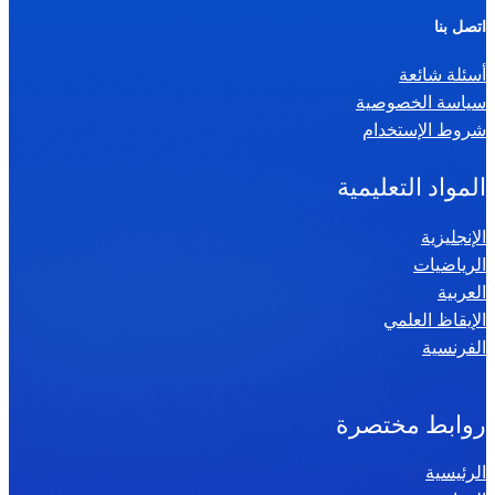
ر
اتصل بنا
ي
أسئلة شائعة
ا
سياسة الخصوصية
ض
شروط الإستخدام
ي
ا
المواد التعليمية
ت
س
الإنجليزية
الرياضيات
ن
العربية
ة
الإيقاظ العلمي
س
الفرنسية
ا
د
س
روابط مختصرة
ة
الرئيسية
2