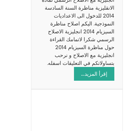
ا
الانقليزية مناظرة السنة السادسة
ت
2014 للدخول الى الاعداديات
م
النموذجية. اليكم اصلاح مناظرة
ع
السيزيام 2014 انجليزية الاصلاح
ا
الرسمي شكرا لاتمامك القراءة
ل
حول مناظرة السيزيام 2014
ا
انجليزية مع الاصلاح و نرحب
ص
بتساولاتكم في التعليقات اسفله.
ل
:
إقرأ المزيد…
ا
م
ح
ن
ا
ظ
ر
ة
ا