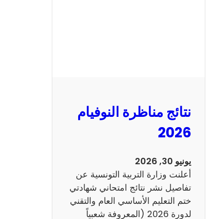
ل
س
ي
ز
ي
ا
م
2
نتائج مناظرة النوفيام
0
1
2026
4
ا
يونيو 30, 2026
ن
أعلنت وزارة التربية التونسية عن
ج
تفاصيل نشر نتائج امتحاني شهادتي
ل
ختم التعليم الأساسي العام والتقني
ي
لدورة 2026 (المعروفة شعبياً