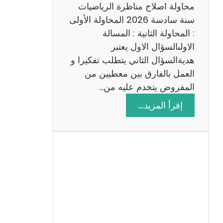
ي
محاولة اصلاح مناظرة الرياضيات
ة
سنة سادسة 2026 المحاولة الأولى
: المحاولة الثانية : المسالة
الاولىالسؤال الاول يعتبر
هديةالسؤال الثاني يتطلب تفكيرا و
العمل بالفارق بين معطيين من
المفروض يتخدم عليه من…
:
إقرأ المزيد…
ا
ص
ل
ا
ح
م
ن
ا