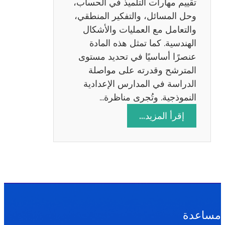
تقييم مهارات التلميذ في الحساب،
س
وحل المسائل، والتفكير المنطقي،
ة
والتعامل مع العمليات والأشكال
2
الهندسية. كما تمثل هذه المادة
0
عنصرًا أساسيًا في تحديد مستوى
2
المترشح وقدرته على مواصلة
6
الدراسة في المدارس الإعدادية
النموذجية. وتُجرى مناظرة…
:
إقرأ المزيد…
م
ن
ا
ظ
ر
ة
ا
مساعدة
ل