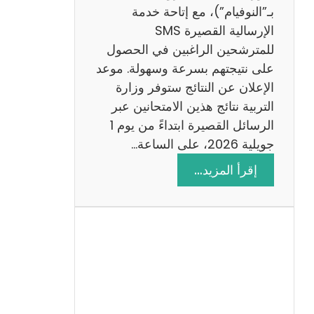
ز
بـ”النوفيام”)، مع إتاحة خدمة
ي
الإرسالية القصيرة SMS
ة
للمترشحين الراغبين في الحصول
م
على نتيجتهم بسرعة وسهولة. موعد
ع
الإعلان عن النتائج ستوفر وزارة
ا
التربية نتائج هذين الامتحانين عبر
ل
الرسائل القصيرة ابتداءً من يوم 1
ا
جويلية 2026، على الساعة…
ص
:
إقرأ المزيد…
ل
ن
ا
ت
ح
ا
ئ
ج
م
ن