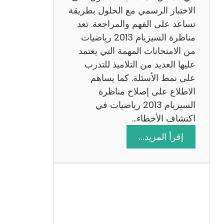
ي
الاختبار الرسمي مع الحلول بطريقة
ة
تساعد على الفهم والمراجعة. تعد
م
مناظرة السيزيام 2013 رياضيات
ع
من الامتحانات المهمة التي يعتمد
ا
عليها العديد من التلاميذ للتدرب
ل
على نمط الأسئلة. كما يساهم
ا
الاطلاع على إصلاح مناظرة
ص
السيزيام 2013 رياضيات في
ل
اكتشاف الأخطاء…
ا
:
إقرأ المزيد…
ح
م
ن
ا
ظ
ر
ة