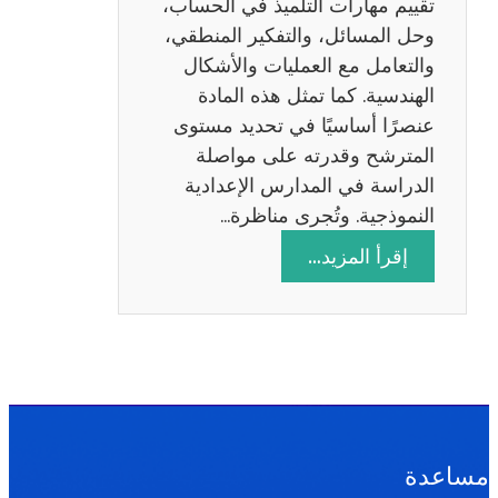
تقييم مهارات التلميذ في الحساب،
س
وحل المسائل، والتفكير المنطقي،
ة
والتعامل مع العمليات والأشكال
2
الهندسية. كما تمثل هذه المادة
0
عنصرًا أساسيًا في تحديد مستوى
2
المترشح وقدرته على مواصلة
6
الدراسة في المدارس الإعدادية
النموذجية. وتُجرى مناظرة…
:
إقرأ المزيد…
م
ن
ا
ظ
ر
ة
ا
مساعدة
ل