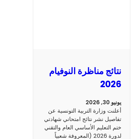
ل
س
ي
ز
ي
ا
م
2
نتائج مناظرة النوفيام
0
1
2026
4
ا
يونيو 30, 2026
ن
أعلنت وزارة التربية التونسية عن
ج
تفاصيل نشر نتائج امتحاني شهادتي
ل
ختم التعليم الأساسي العام والتقني
ي
لدورة 2026 (المعروفة شعبياً