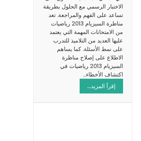
ي
الاختبار الرسمي مع الحلول بطريقة
ة
تساعد على الفهم والمراجعة. تعد
م
مناظرة السيزيام 2013 رياضيات
ع
من الامتحانات المهمة التي يعتمد
ا
عليها العديد من التلاميذ للتدرب
ل
على نمط الأسئلة. كما يساهم
ا
الاطلاع على إصلاح مناظرة
ص
السيزيام 2013 رياضيات في
ل
اكتشاف الأخطاء…
ا
:
إقرأ المزيد…
ح
م
ن
ا
ظ
ر
ة