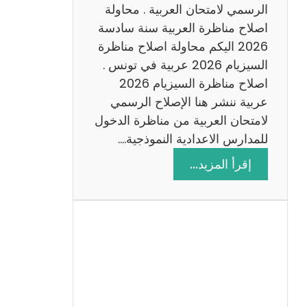
ن
الرسمي لامتحان العربية . محاولة
ة
اصلاح مناظرة العربية سنة سادسة
س
2026 اليكم محاولة اصلاح مناظرة
ا
السيزيام 2026 عربية في تونس .
د
اصلاح مناظرة السيزيام 2026
س
عربية ننشر هنا الإصلاح الرسمي
ة
لامتحان العربية من مناظرة الدخول
2
للمدارس الاعدادية النموذجية.…
0
:
إقرأ المزيد…
2
ا
6
ص
ل
ا
ح
م
ن