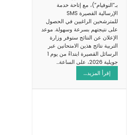
ز
بـ”النوفيام”)، مع إتاحة خدمة
ي
الإرسالية القصيرة SMS
ة
للمترشحين الراغبين في الحصول
م
على نتيجتهم بسرعة وسهولة. موعد
ع
الإعلان عن النتائج ستوفر وزارة
ا
التربية نتائج هذين الامتحانين عبر
ل
الرسائل القصيرة ابتداءً من يوم 1
ا
جويلية 2026، على الساعة…
ص
:
إقرأ المزيد…
ل
ن
ا
ت
ح
ا
ئ
ج
م
ن