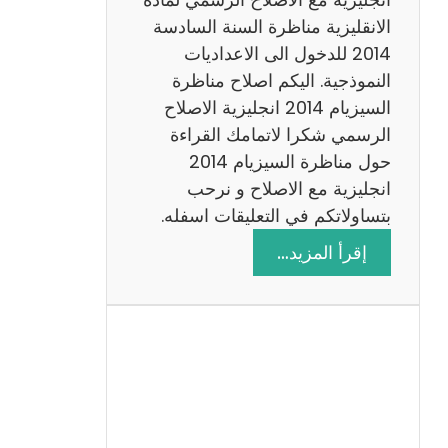
ا
الانقليزية مناظرة السنة السادسة
ت
2014 للدخول الى الاعداديات
م
النموذجية. اليكم اصلاح مناظرة
ع
السيزيام 2014 انجليزية الاصلاح
ا
الرسمي شكرا لاتمامك القراءة
ل
حول مناظرة السيزيام 2014
ا
انجليزية مع الاصلاح و نرحب
ص
بتساولاتكم في التعليقات اسفله.
ل
:
إقرأ المزيد…
ا
م
ح
ن
ا
ظ
ر
ة
ا