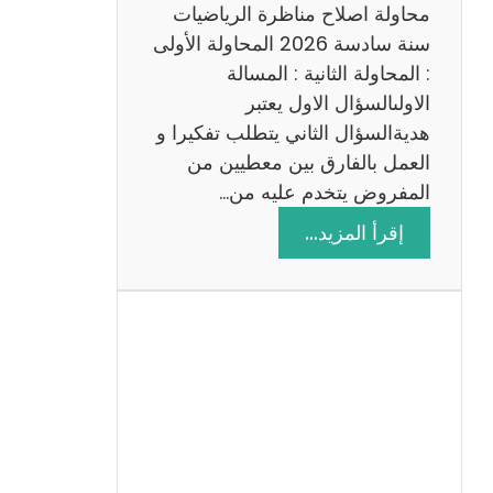
ي
محاولة اصلاح مناظرة الرياضيات
ة
سنة سادسة 2026 المحاولة الأولى
: المحاولة الثانية : المسالة
الاولىالسؤال الاول يعتبر
هديةالسؤال الثاني يتطلب تفكيرا و
العمل بالفارق بين معطيين من
المفروض يتخدم عليه من…
:
إقرأ المزيد…
ا
ص
ل
ا
ح
م
ن
ا