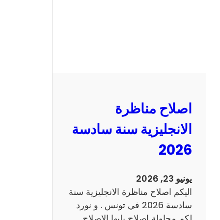
ا
ظ
ر
ة
ا
ل
ف
ر
اصلاح مناظرة
ن
س
الانجليزية سنة سادسة
ي
2026
ة
س
ن
يونيو 23, 2026
ة
اليكم اصلاح مناظرة الانجليزية سنة
س
سادسة 2026 في تونس . و نورد
ا
لكم محاولة اصلاح يليها الاصلاح