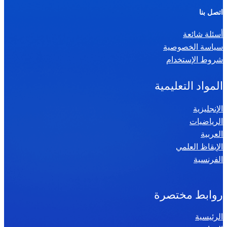
ر
اتصل بنا
ي
أسئلة شائعة
ا
سياسة الخصوصية
ض
شروط الإستخدام
ي
ا
المواد التعليمية
ت
س
الإنجليزية
الرياضيات
ن
العربية
ة
الإيقاظ العلمي
س
الفرنسية
ا
د
س
روابط مختصرة
ة
الرئيسية
2