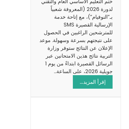
ختم التعليم الأساسي العام والتقني
ي
لدورة 2026 (المعروفة شعبياً
ز
بـ”النوفيام”)، مع إتاحة خدمة
ي
الإرسالية القصيرة SMS
ة
للمترشحين الراغبين في الحصول
م
على نتيجتهم بسرعة وسهولة. موعد
ع
الإعلان عن النتائج ستوفر وزارة
ا
التربية نتائج هذين الامتحانين عبر
ل
الرسائل القصيرة ابتداءً من يوم 1
ا
جويلية 2026، على الساعة…
ص
:
إقرأ المزيد…
ل
ن
ا
ت
ح
ا
ئ
ج
م