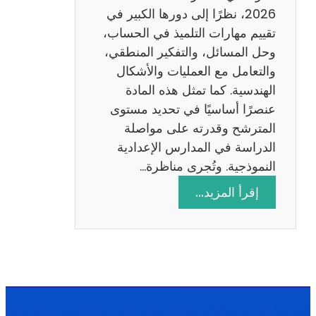
ا
2026، نظرًا إلى دورها الكبير في
د
تقييم مهارات التلميذ في الحساب،
س
وحل المسائل، والتفكير المنطقي،
ة
والتعامل مع العمليات والأشكال
2
الهندسية. كما تمثل هذه المادة
0
عنصرًا أساسيًا في تحديد مستوى
2
المترشح وقدرته على مواصلة
6
الدراسة في المدارس الإعدادية
النموذجية. وتُجرى مناظرة…
:
إقرأ المزيد…
م
ن
ا
ظ
ر
ة