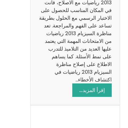
ي
2013 رياضيات مع الاصلاح، فأنت
ز
في المكان المناسب للحصول على
ي
الاختبار الرسمي مع الحلول بطريقة
ة
تساعد على الفهم والمراجعة. تعد
م
مناظرة السيزيام 2013 رياضيات
ع
من الامتحانات المهمة التي يعتمد
ا
عليها العديد من التلاميذ للتدرب
ل
على نمط الأسئلة. كما يساهم
ا
الاطلاع على إصلاح مناظرة
ص
السيزيام 2013 رياضيات في
ل
اكتشاف الأخطاء…
ا
:
إقرأ المزيد…
ح
م
ن
ا
ظ