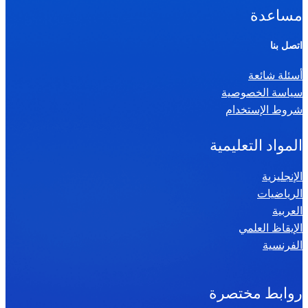
ا
مساعدة
ل
ر
اتصل بنا
ي
أسئلة شائعة
ا
سياسة الخصوصية
ض
شروط الإستخدام
ي
ا
المواد التعليمية
ت
س
الإنجليزية
الرياضيات
ن
العربية
ة
الإيقاظ العلمي
س
الفرنسية
ا
د
س
روابط مختصرة
ة