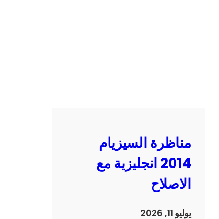
ر
ة
ا
ل
س
ي
ز
ي
ا
م
2
مناظرة السيزيام
0
1
2014 انجليزية مع
3
الاصلاح
ر
ي
ا
يوليو 11, 2026