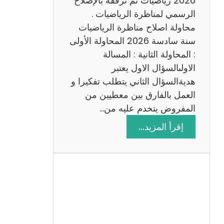
2026 رياضيات ثم نرفقه بالإصلاح
ب
الرسمي لمناظرة الرياضيات .
ي
محاولة اصلاح مناظرة الرياضيات
ة
سنة سادسة 2026 المحاولة الأولى
: المحاولة الثانية : المسالة
الاولىالسؤال الاول يعتبر
هديةالسؤال الثاني يتطلب تفكيرا و
العمل بالفارق بين معطيين من
المفروض يتخدم عليه من…
:
إقرأ المزيد…
ا
ص
ل
ا
ح
م
ن