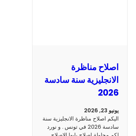
ا
ظ
ر
ة
ا
ل
ف
ر
اصلاح مناظرة
ن
س
الانجليزية سنة سادسة
ي
2026
ة
س
ن
يونيو 23, 2026
ة
اليكم اصلاح مناظرة الانجليزية سنة
س
سادسة 2026 في تونس . و نورد
ا
لكم محاولة اصلاح يليها الاصلاح