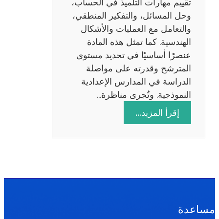
تقييم مهارات التلميذ في الحساب،
س
وحل المسائل، والتفكير المنطقي،
ة
والتعامل مع العمليات والأشكال
2
الهندسية. كما تمثل هذه المادة
0
عنصرًا أساسيًا في تحديد مستوى
2
المترشح وقدرته على مواصلة
6
الدراسة في المدارس الإعدادية
النموذجية. وتُجرى مناظرة…
:
إقرأ المزيد…
م
ن
ا
ظ
ر
ة
ا
مساعدة
ل