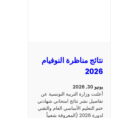
ل
س
ي
ز
ي
ا
م
2
نتائج مناظرة النوفيام
0
1
2026
4
ا
يونيو 30, 2026
ن
أعلنت وزارة التربية التونسية عن
ج
تفاصيل نشر نتائج امتحاني شهادتي
ل
ختم التعليم الأساسي العام والتقني
ي
لدورة 2026 (المعروفة شعبياً