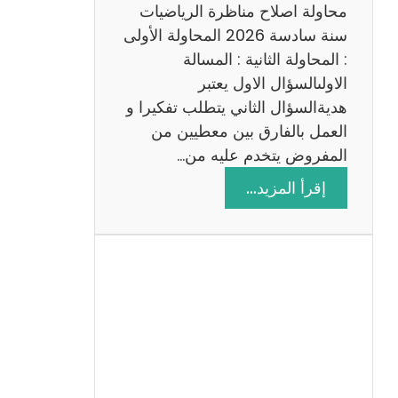
ي
محاولة اصلاح مناظرة الرياضيات
ة
سنة سادسة 2026 المحاولة الأولى
: المحاولة الثانية : المسالة
الاولىالسؤال الاول يعتبر
هديةالسؤال الثاني يتطلب تفكيرا و
العمل بالفارق بين معطيين من
المفروض يتخدم عليه من…
:
إقرأ المزيد…
ا
ص
ل
ا
ح
م
ن
ا