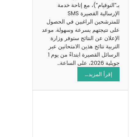
ز
بـ”النوفيام”)، مع إتاحة خدمة
ي
الإرسالية القصيرة SMS
ة
للمترشحين الراغبين في الحصول
م
على نتيجتهم بسرعة وسهولة. موعد
ع
الإعلان عن النتائج ستوفر وزارة
ا
التربية نتائج هذين الامتحانين عبر
ل
الرسائل القصيرة ابتداءً من يوم 1
ا
جويلية 2026، على الساعة…
ص
:
إقرأ المزيد…
ل
ن
ا
ت
ح
ا
ئ
ج
م
ن