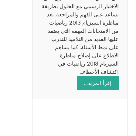
ي
الاختبار الرسمي مع الحلول بطريقة
ة
تساعد على الفهم والمراجعة. تعد
م
مناظرة السيزيام 2013 رياضيات
ع
من الامتحانات المهمة التي يعتمد
ا
عليها العديد من التلاميذ للتدرب
ل
على نمط الأسئلة. كما يساهم
ا
الاطلاع على إصلاح مناظرة
ص
السيزيام 2013 رياضيات في
ل
اكتشاف الأخطاء…
ا
:
إقرأ المزيد…
ح
م
ن
ا
ظ
ر
ة