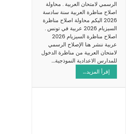
ن
الرسمي لامتحان العربية . محاولة
ة
اصلاح مناظرة العربية سنة سادسة
س
2026 اليكم محاولة اصلاح مناظرة
ا
السيزيام 2026 عربية في تونس .
د
اصلاح مناظرة السيزيام 2026
س
عربية ننشر هنا الإصلاح الرسمي
ة
لامتحان العربية من مناظرة الدخول
2
للمدارس الاعدادية النموذجية.…
0
:
إقرأ المزيد…
2
ا
6
ص
ل
ا
ح
م
ن