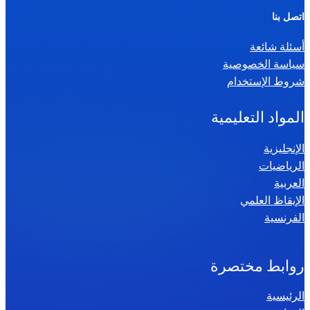
ر
اتصل بنا
ي
أسئلة شائعة
ا
سياسة الخصوصية
ض
شروط الإستخدام
ي
ا
المواد التعليمية
ت
س
الإنجليزية
الرياضيات
ن
العربية
ة
الإيقاظ العلمي
س
الفرنسية
ا
د
س
روابط مختصرة
ة
الرئيسية
2