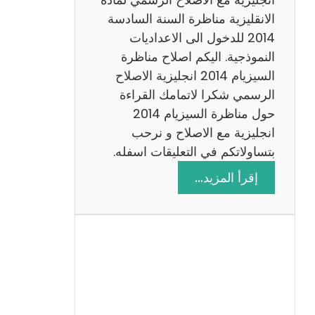
ا
الانقليزية مناظرة السنة السادسة
ت
2014 للدخول الى الاعداديات
م
النموذجية. اليكم اصلاح مناظرة
ع
السيزيام 2014 انجليزية الاصلاح
ا
الرسمي شكرا لاتمامك القراءة
ل
حول مناظرة السيزيام 2014
ا
انجليزية مع الاصلاح و نرحب
ص
بتساولاتكم في التعليقات اسفله.
ل
:
إقرأ المزيد…
ا
م
ح
ن
ا
ظ
ر
ة
ا