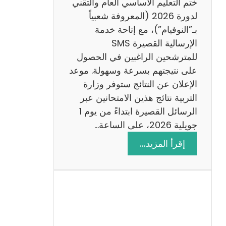
ختم التعليم الأساسي العام والتقني
ي
لدورة 2026 (المعروفة شعبياً
ز
بـ”النوفيام”)، مع إتاحة خدمة
ي
الإرسالية القصيرة SMS
ة
للمترشحين الراغبين في الحصول
م
على نتيجتهم بسرعة وسهولة. موعد
ع
الإعلان عن النتائج ستوفر وزارة
ا
التربية نتائج هذين الامتحانين عبر
ل
الرسائل القصيرة ابتداءً من يوم 1
ا
جويلية 2026، على الساعة…
ص
:
إقرأ المزيد…
ل
ن
ا
ت
ح
ا
ئ
ج
م