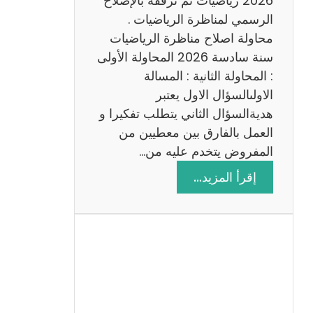
2026 رياضيات ثم نرفقه بالإصلاح
ب
الرسمي لمناظرة الرياضيات .
ي
محاولة اصلاح مناظرة الرياضيات
ة
سنة سادسة 2026 المحاولة الأولى
: المحاولة الثانية : المسالة
الاولىالسؤال الاول يعتبر
هديةالسؤال الثاني يتطلب تفكيرا و
العمل بالفارق بين معطيين من
المفروض يتخدم عليه من…
:
إقرأ المزيد…
ا
ص
ل
ا
ح
م
ن