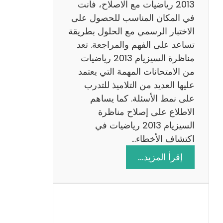
ي
2013 رياضيات مع الاصلاح، فأنت
ز
في المكان المناسب للحصول على
ي
الاختبار الرسمي مع الحلول بطريقة
ة
تساعد على الفهم والمراجعة. تعد
م
مناظرة السيزيام 2013 رياضيات
ع
من الامتحانات المهمة التي يعتمد
ا
عليها العديد من التلاميذ للتدرب
ل
على نمط الأسئلة. كما يساهم
ا
الاطلاع على إصلاح مناظرة
ص
السيزيام 2013 رياضيات في
ل
اكتشاف الأخطاء…
ا
:
إقرأ المزيد…
ح
م
ن
ا
ظ