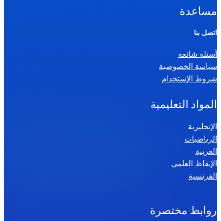
ا
مساعدة
ل
ر
اتصل بنا
ي
أسئلة شائعة
ا
سياسة الخصوصية
ض
شروط الإستخدام
ي
ا
المواد التعليمية
ت
س
الإنجليزية
الرياضيات
ن
العربية
ة
الإيقاظ العلمي
س
الفرنسية
ا
د
س
روابط مختصرة
ة