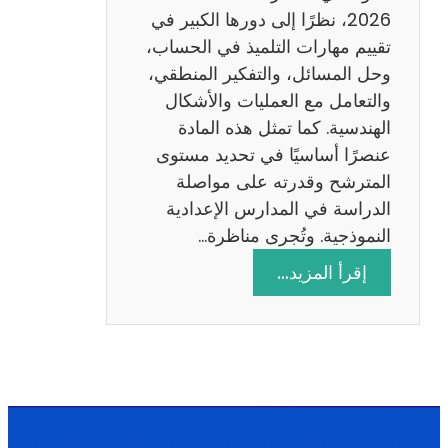
ا
2026، نظرًا إلى دورها الكبير في
د
تقييم مهارات التلميذ في الحساب،
س
وحل المسائل، والتفكير المنطقي،
ة
والتعامل مع العمليات والأشكال
2
الهندسية. كما تمثل هذه المادة
0
عنصرًا أساسيًا في تحديد مستوى
2
المترشح وقدرته على مواصلة
6
الدراسة في المدارس الإعدادية
النموذجية. وتُجرى مناظرة…
:
إقرأ المزيد…
م
ن
ا
ظ
ر
ة