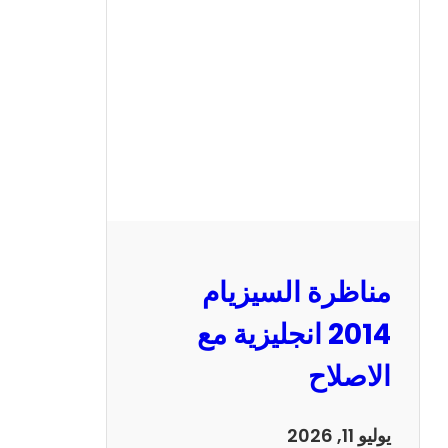
ر
ة
ا
ل
س
ي
ز
ي
ا
م
2
مناظرة السيزيام
0
1
2014 انجليزية مع
3
الاصلاح
ر
ي
ا
يوليو 11, 2026