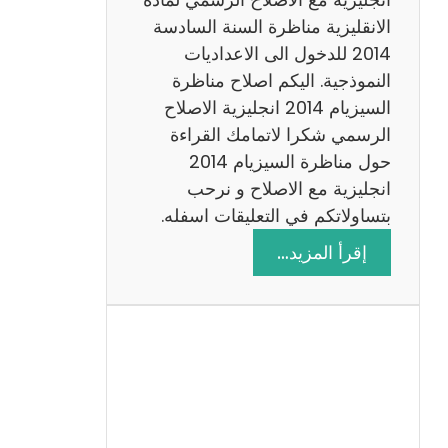
ا
الانقليزية مناظرة السنة السادسة
ت
2014 للدخول الى الاعداديات
م
النموذجية. اليكم اصلاح مناظرة
ع
السيزيام 2014 انجليزية الاصلاح
ا
الرسمي شكرا لاتمامك القراءة
ل
حول مناظرة السيزيام 2014
ا
انجليزية مع الاصلاح و نرحب
ص
بتساولاتكم في التعليقات اسفله.
ل
:
إقرأ المزيد…
ا
م
ح
ن
ا
ظ
ر
ة
ا