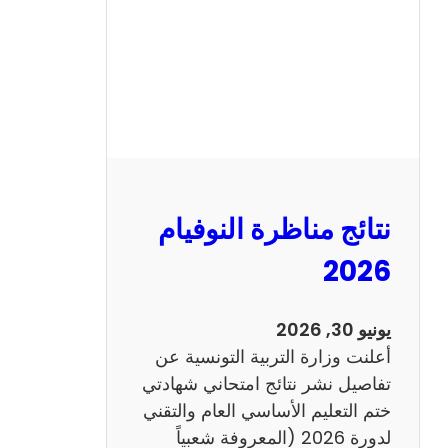
ل
س
ي
ز
ي
ا
م
2
نتائج مناظرة النوفيام
0
1
2026
4
ا
يونيو 30, 2026
ن
أعلنت وزارة التربية التونسية عن
ج
تفاصيل نشر نتائج امتحاني شهادتي
ل
ختم التعليم الأساسي العام والتقني
ي
لدورة 2026 (المعروفة شعبياً