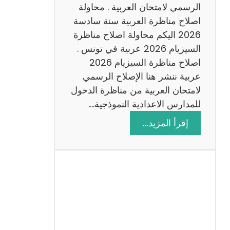
ن
الرسمي لامتحان العربية . محاولة
ة
اصلاح مناظرة العربية سنة سادسة
س
2026 اليكم محاولة اصلاح مناظرة
ا
السيزيام 2026 عربية في تونس .
د
اصلاح مناظرة السيزيام 2026
س
عربية ننشر هنا الإصلاح الرسمي
ة
لامتحان العربية من مناظرة الدخول
2
للمدارس الاعدادية النموذجية.…
0
:
إقرأ المزيد…
2
ا
6
ص
ل
ا
ح
م
ن