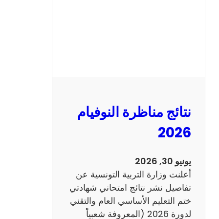
ل
س
ي
ز
ي
ا
م
2
نتائج مناظرة النوفيام
0
1
2026
4
ا
يونيو 30, 2026
ن
أعلنت وزارة التربية التونسية عن
ج
تفاصيل نشر نتائج امتحاني شهادتي
ل
ختم التعليم الأساسي العام والتقني
ي
لدورة 2026 (المعروفة شعبياً