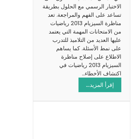
ي
الاختبار الرسمي مع الحلول بطريقة
ة
تساعد على الفهم والمراجعة. تعد
م
مناظرة السيزيام 2013 رياضيات
ع
من الامتحانات المهمة التي يعتمد
ا
عليها العديد من التلاميذ للتدرب
ل
على نمط الأسئلة. كما يساهم
ا
الاطلاع على إصلاح مناظرة
ص
السيزيام 2013 رياضيات في
ل
اكتشاف الأخطاء…
ا
:
إقرأ المزيد…
ح
م
ن
ا
ظ
ر
ة