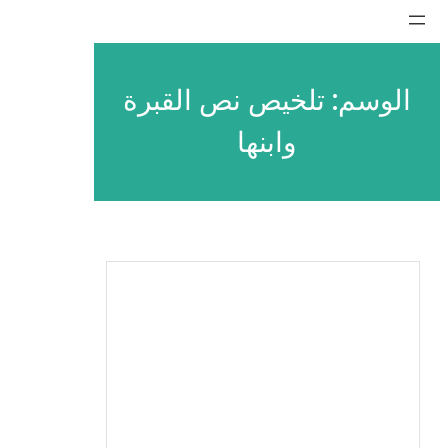
تخطى
إلى
المحتوى
الوسم:
تلخيص نص القبرة
وابنها