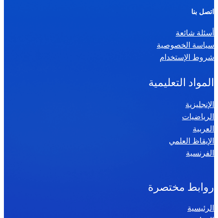
ر
اتصل بنا
ي
أسئلة شائعة
ا
سياسة الخصوصية
ض
شروط الإستخدام
ي
ا
المواد التعليمية
ت
س
الإنجليزية
الرياضيات
ن
العربية
ة
الإيقاظ العلمي
س
الفرنسية
ا
د
س
روابط مختصرة
ة
الرئيسية
2