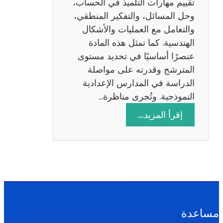
تقييم مهارات التلميذ في الحساب،
س
وحل المسائل، والتفكير المنطقي،
ة
والتعامل مع العمليات والأشكال
2
الهندسية. كما تمثل هذه المادة
0
عنصرًا أساسيًا في تحديد مستوى
2
المترشح وقدرته على مواصلة
6
الدراسة في المدارس الإعدادية
النموذجية. وتُجرى مناظرة…
:
إقرأ المزيد…
م
ن
ا
ظ
ر
ة
ا
مساعدة
ل