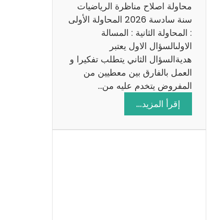
ي
محاولة اصلاح مناظرة الرياضيات
ة
سنة سادسة 2026 المحاولة الأولى
: المحاولة الثانية : المسالة
الاولىالسؤال الاول يعتبر
هديةالسؤال الثاني يتطلب تفكيرا و
العمل بالفارق بين معطيين من
المفروض يتخدم عليه من…
:
إقرأ المزيد…
ا
ص
ل
ا
ح
م
ن
ا