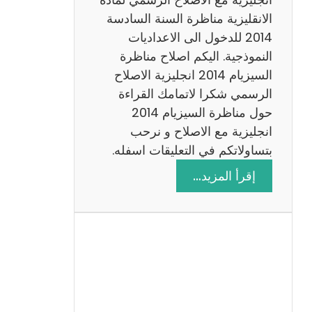
ا
الانقليزية مناظرة السنة السادسة
ت
2014 للدخول الى الاعداديات
م
النموذجية. اليكم اصلاح مناظرة
ع
السيزيام 2014 انجليزية الاصلاح
ا
الرسمي شكرا لاتمامك القراءة
ل
حول مناظرة السيزيام 2014
ا
انجليزية مع الاصلاح و نرحب
ص
بتساولاتكم في التعليقات اسفله.
ل
:
إقرأ المزيد…
ا
م
ح
ن
ا
ظ
ر
ة
ا