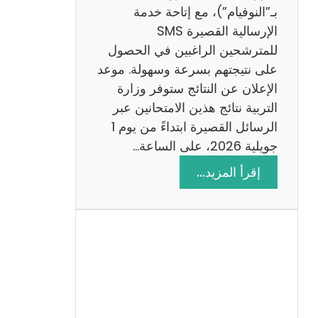
ز
بـ”النوفيام”)، مع إتاحة خدمة
ي
الإرسالية القصيرة SMS
ة
للمترشحين الراغبين في الحصول
م
على نتيجتهم بسرعة وسهولة. موعد
ع
الإعلان عن النتائج ستوفر وزارة
ا
التربية نتائج هذين الامتحانين عبر
ل
الرسائل القصيرة ابتداءً من يوم 1
ا
جويلية 2026، على الساعة…
ص
:
إقرأ المزيد…
ل
ن
ا
ت
ح
ا
ئ
ج
م
ن