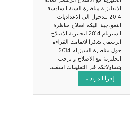
ا
الانقليزية مناظرة السنة السادسة
ت
2014 للدخول الى الاعداديات
م
النموذجية. اليكم اصلاح مناظرة
ع
السيزيام 2014 انجليزية الاصلاح
ا
الرسمي شكرا لاتمامك القراءة
ل
حول مناظرة السيزيام 2014
ا
انجليزية مع الاصلاح و نرحب
ص
بتساولاتكم في التعليقات اسفله.
ل
:
إقرأ المزيد…
ا
م
ح
ن
ا
ظ
ر
ة
ا