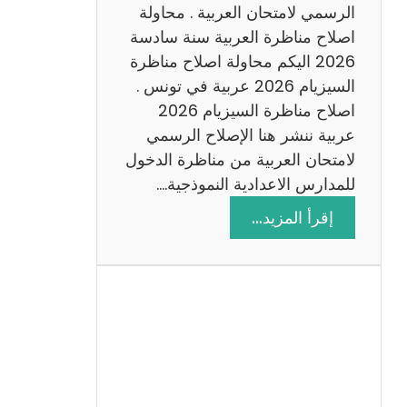
ن
الرسمي لامتحان العربية . محاولة
ة
اصلاح مناظرة العربية سنة سادسة
س
2026 اليكم محاولة اصلاح مناظرة
ا
السيزيام 2026 عربية في تونس .
د
اصلاح مناظرة السيزيام 2026
س
عربية ننشر هنا الإصلاح الرسمي
ة
لامتحان العربية من مناظرة الدخول
2
للمدارس الاعدادية النموذجية.…
0
:
إقرأ المزيد…
2
ا
6
ص
ل
ا
ح
م
ن