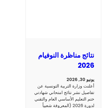
ل
س
ي
ز
ي
ا
م
2
نتائج مناظرة النوفيام
0
1
2026
4
ا
يونيو 30, 2026
ن
أعلنت وزارة التربية التونسية عن
ج
تفاصيل نشر نتائج امتحاني شهادتي
ل
ختم التعليم الأساسي العام والتقني
ي
لدورة 2026 (المعروفة شعبياً