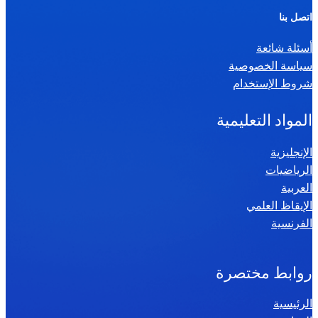
ر
اتصل بنا
ي
أسئلة شائعة
ا
سياسة الخصوصية
ض
شروط الإستخدام
ي
ا
المواد التعليمية
ت
س
الإنجليزية
الرياضيات
ن
العربية
ة
الإيقاظ العلمي
س
الفرنسية
ا
د
س
روابط مختصرة
ة
الرئيسية
2