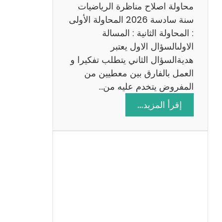
ي
محاولة اصلاح مناظرة الرياضيات
ة
سنة سادسة 2026 المحاولة الأولى
: المحاولة الثانية : المسالة
الاولىالسؤال الاول يعتبر
هديةالسؤال الثاني يتطلب تفكيرا و
العمل بالفارق بين معطيين من
المفروض يتخدم عليه من…
:
إقرأ المزيد…
ا
ص
ل
ا
ح
م
ن
ا