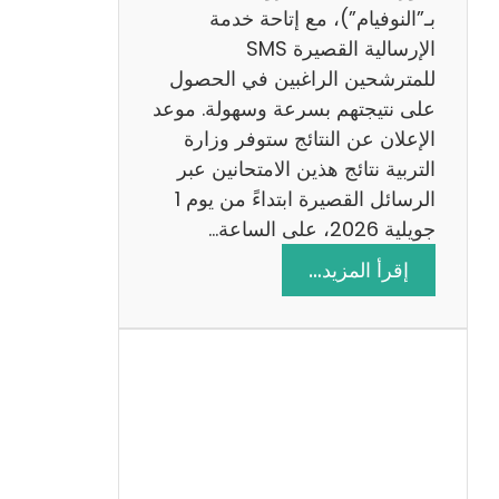
ز
بـ”النوفيام”)، مع إتاحة خدمة
ي
الإرسالية القصيرة SMS
ة
للمترشحين الراغبين في الحصول
م
على نتيجتهم بسرعة وسهولة. موعد
ع
الإعلان عن النتائج ستوفر وزارة
ا
التربية نتائج هذين الامتحانين عبر
ل
الرسائل القصيرة ابتداءً من يوم 1
ا
جويلية 2026، على الساعة…
ص
:
إقرأ المزيد…
ل
ن
ا
ت
ح
ا
ئ
ج
م
ن