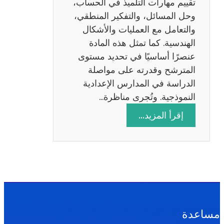
تقييم مهارات التلميذ في الحساب،
س
وحل المسائل، والتفكير المنطقي،
ة
والتعامل مع العمليات والأشكال
2
الهندسية. كما تمثل هذه المادة
0
عنصرًا أساسيًا في تحديد مستوى
2
المترشح وقدرته على مواصلة
6
الدراسة في المدارس الإعدادية
النموذجية. وتُجرى مناظرة…
:
إقرأ المزيد…
م
ن
ا
ظ
ر
ة
ا
مساعدة
ل