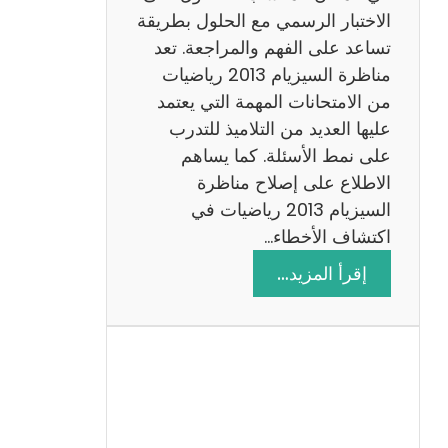
ي
الاختبار الرسمي مع الحلول بطريقة
ة
تساعد على الفهم والمراجعة. تعد
م
مناظرة السيزيام 2013 رياضيات
ع
من الامتحانات المهمة التي يعتمد
ا
عليها العديد من التلاميذ للتدرب
ل
على نمط الأسئلة. كما يساهم
ا
الاطلاع على إصلاح مناظرة
ص
السيزيام 2013 رياضيات في
ل
اكتشاف الأخطاء…
ا
:
إقرأ المزيد…
ح
م
ن
ا
ظ
ر
ة