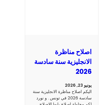
ا
ظ
ر
ة
ا
ل
ف
ر
اصلاح مناظرة
ن
س
الانجليزية سنة سادسة
ي
2026
ة
س
ن
يونيو 23, 2026
ة
اليكم اصلاح مناظرة الانجليزية سنة
س
سادسة 2026 في تونس . و نورد
ا
لكم محاولة اصلاح يليها الاصلاح