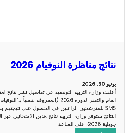
ل
ل
س
ا
ي
ح
ز
ي
ا
م
2
نتائج مناظرة النوفيام 2026
0
1
4
يونيو 30, 2026
ا
أعلنت وزارة التربية التونسية عن تفاصيل نشر نتائج ام
ن
العام والتقني لدورة 2026 (المعروفة شعبي
ج
SMS للمترشحين الراغبين في الحصول على نتيجتهم 
ل
ي
جويلية 2026، على الساعة…
ز