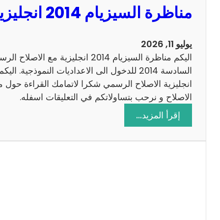
مناظرة السيزيام 2014 انجليزية مع الاصلاح
0
1
3
يوليو 11, 2026
ر
اليكم مناظرة السيزيام 2014 انجليزية 
ي
ا
ض
الاصلاح و نرحب بتساولاتكم في التعليقات اسفله.
ي
:
إقرأ المزيد…
ا
م
ت
ن
م
ا
ع
ظ
ا
ر
ل
ة
ا
ا
ص