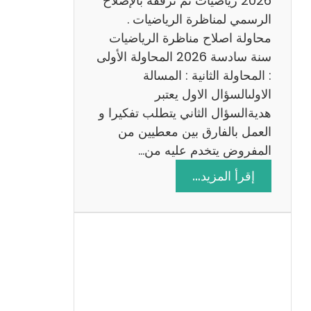
2026 رياضيات ثم نرفقه بالإصلاح
ب
الرسمي لمناظرة الرياضيات .
ي
محاولة اصلاح مناظرة الرياضيات
ة
سنة سادسة 2026 المحاولة الأولى
: المحاولة الثانية : المسالة
الاولىالسؤال الاول يعتبر
هديةالسؤال الثاني يتطلب تفكيرا و
العمل بالفارق بين معطيين من
المفروض يتخدم عليه من…
:
إقرأ المزيد…
ا
ص
ل
ا
ح
م
ن