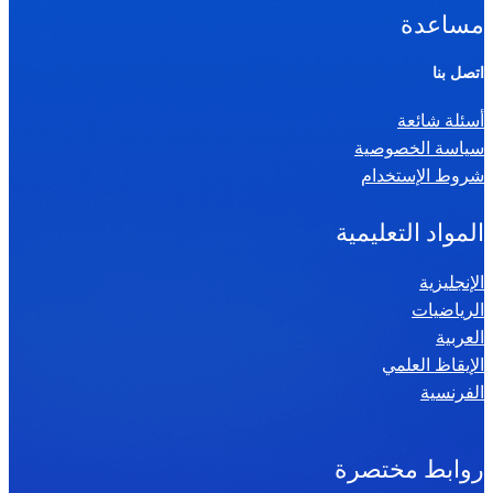
ا
مساعدة
ل
ر
اتصل بنا
ي
أسئلة شائعة
ا
سياسة الخصوصية
ض
شروط الإستخدام
ي
ا
المواد التعليمية
ت
س
الإنجليزية
الرياضيات
ن
العربية
ة
الإيقاظ العلمي
س
الفرنسية
ا
د
س
روابط مختصرة
ة