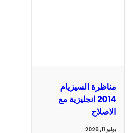
ر
ة
ا
ل
س
ي
ز
ي
ا
م
2
مناظرة السيزيام
0
1
2014 انجليزية مع
3
الاصلاح
ر
ي
ا
يوليو 11, 2026