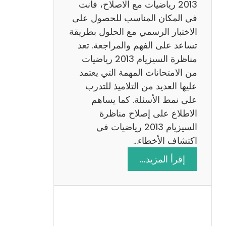
ي
2013 رياضيات مع الاصلاح، فأنت
ز
في المكان المناسب للحصول على
ي
الاختبار الرسمي مع الحلول بطريقة
ة
تساعد على الفهم والمراجعة. تعد
م
مناظرة السيزيام 2013 رياضيات
ع
من الامتحانات المهمة التي يعتمد
ا
عليها العديد من التلاميذ للتدرب
ل
على نمط الأسئلة. كما يساهم
ا
الاطلاع على إصلاح مناظرة
ص
السيزيام 2013 رياضيات في
ل
اكتشاف الأخطاء…
ا
:
إقرأ المزيد…
ح
م
ن
ا
ظ