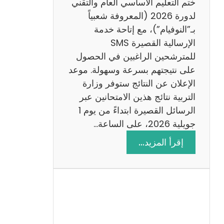
ختم التعليم الأساسي العام والتقني
ي
لدورة 2026 (المعروفة شعبياً
ز
بـ”النوفيام”)، مع إتاحة خدمة
ي
الإرسالية القصيرة SMS
ة
للمترشحين الراغبين في الحصول
م
على نتيجتهم بسرعة وسهولة. موعد
ع
الإعلان عن النتائج ستوفر وزارة
ا
التربية نتائج هذين الامتحانين عبر
ل
الرسائل القصيرة ابتداءً من يوم 1
ا
جويلية 2026، على الساعة…
ص
:
إقرأ المزيد…
ل
ن
ا
ت
ح
ا
ئ
ج
م