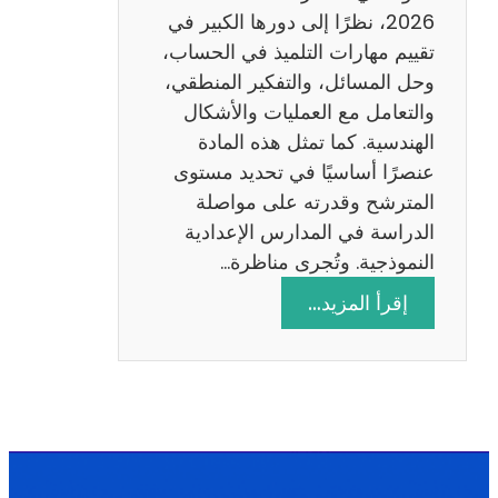
ا
2026، نظرًا إلى دورها الكبير في
د
تقييم مهارات التلميذ في الحساب،
س
وحل المسائل، والتفكير المنطقي،
ة
والتعامل مع العمليات والأشكال
2
الهندسية. كما تمثل هذه المادة
0
عنصرًا أساسيًا في تحديد مستوى
2
المترشح وقدرته على مواصلة
6
الدراسة في المدارس الإعدادية
النموذجية. وتُجرى مناظرة…
:
إقرأ المزيد…
م
ن
ا
ظ
ر
ة