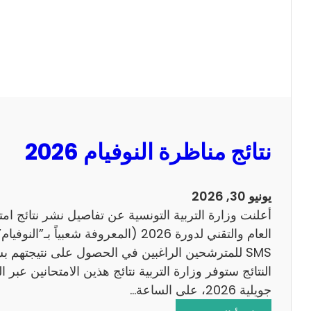
ل
ل
س
ا
ي
ح
ز
ي
ا
م
2
نتائج مناظرة النوفيام 2026
0
1
4
يونيو 30, 2026
ا
أعلنت وزارة التربية التونسية عن تفاصيل نشر نتائج ام
ن
العام والتقني لدورة 2026 (المعروفة شعبي
ج
SMS للمترشحين الراغبين في الحصول على نتيجتهم 
ل
ي
جويلية 2026، على الساعة…
ز