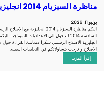
مناظرة السيزيام 2014 انجليزية مع الاصلاح
0
1
3
يوليو 11, 2026
ر
اليكم مناظرة السيزيام 2014 انجليزية 
ي
ا
ض
الاصلاح و نرحب بتساولاتكم في التعليقات اسفله.
ي
:
إقرأ المزيد…
ا
م
ت
ن
م
ا
ع
ظ
ا
ر
ل
ة
ا
ا
ص