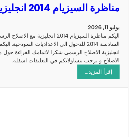
مناظرة السيزيام 2014 انجليزية مع الاصلاح
0
1
3
يوليو 11, 2026
ر
اليكم مناظرة السيزيام 2014 انجليزية 
ي
ا
ض
الاصلاح و نرحب بتساولاتكم في التعليقات اسفله.
ي
:
إقرأ المزيد…
ا
م
ت
ن
م
ا
ع
ظ
ا
ر
ل
ة
ا
ا
ص