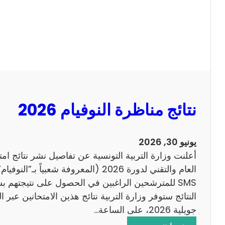
ل
ل
س
ا
ي
ح
ز
ي
ا
م
2
نتائج مناظرة النوفيام 2026
0
1
4
يونيو 30, 2026
ا
أعلنت وزارة التربية التونسية عن تفاصيل نشر نتائج ام
ن
العام والتقني لدورة 2026 (المعروفة شعبي
ج
SMS للمترشحين الراغبين في الحصول على نتيجتهم 
ل
ي
جويلية 2026، على الساعة…
ز