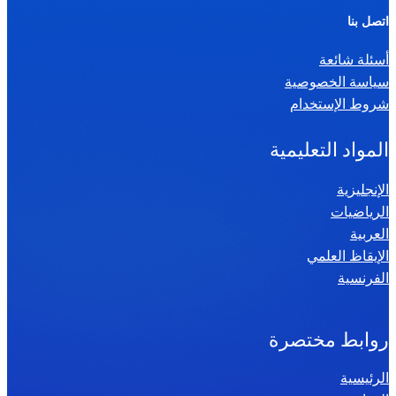
ر
اتصل بنا
ي
أسئلة شائعة
ا
سياسة الخصوصية
ض
شروط الإستخدام
ي
ا
المواد التعليمية
ت
س
الإنجليزية
الرياضيات
ن
العربية
ة
الإيقاظ العلمي
س
الفرنسية
ا
د
س
روابط مختصرة
ة
الرئيسية
2