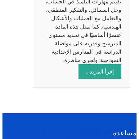
تقييم مهارات التلميذ في الحساب،
س
وحل المسائل، والتفكير المنطقي،
ة
والتعامل مع العمليات والأشكال
2
الهندسية. كما تمثل هذه المادة
0
عنصرًا أساسيًا في تحديد مستوى
2
المترشح وقدرته على مواصلة
6
الدراسة في المدارس الإعدادية
النموذجية. وتُجرى مناظرة…
:
إقرأ المزيد…
م
ن
ا
ظ
ر
ة
ا
مساعدة
ل