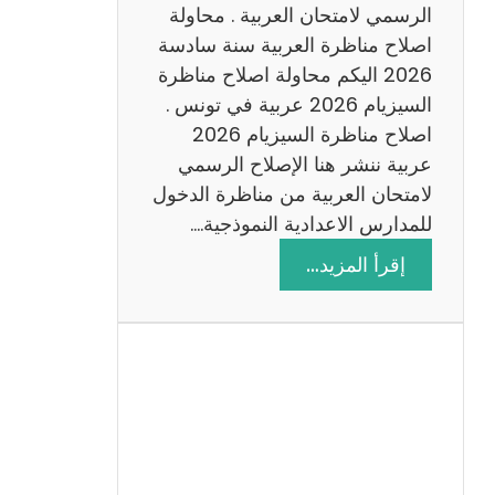
ن
الرسمي لامتحان العربية . محاولة
ة
اصلاح مناظرة العربية سنة سادسة
س
2026 اليكم محاولة اصلاح مناظرة
ا
السيزيام 2026 عربية في تونس .
د
اصلاح مناظرة السيزيام 2026
س
عربية ننشر هنا الإصلاح الرسمي
ة
لامتحان العربية من مناظرة الدخول
2
للمدارس الاعدادية النموذجية.…
0
:
إقرأ المزيد…
2
ا
6
ص
ل
ا
ح
م
ن