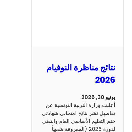
ل
س
ي
ز
ي
ا
م
2
نتائج مناظرة النوفيام
0
1
2026
4
ا
يونيو 30, 2026
ن
أعلنت وزارة التربية التونسية عن
ج
تفاصيل نشر نتائج امتحاني شهادتي
ل
ختم التعليم الأساسي العام والتقني
ي
لدورة 2026 (المعروفة شعبياً