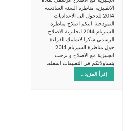
ا
الانقليزية مناظرة السنة السادسة
ت
2014 للدخول الى الاعداديات
م
النموذجية. اليكم اصلاح مناظرة
ع
السيزيام 2014 انجليزية الاصلاح
ا
الرسمي شكرا لاتمامك القراءة
ل
حول مناظرة السيزيام 2014
ا
انجليزية مع الاصلاح و نرحب
ص
بتساولاتكم في التعليقات اسفله.
ل
:
إقرأ المزيد…
ا
م
ح
ن
ا
ظ
ر
ة
ا