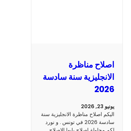
ا
ظ
ر
ة
ا
ل
ف
ر
اصلاح مناظرة
ن
س
الانجليزية سنة سادسة
ي
2026
ة
س
ن
يونيو 23, 2026
ة
اليكم اصلاح مناظرة الانجليزية سنة
س
سادسة 2026 في تونس . و نورد
ا
لكم محاولة اصلاح يليها الاصلاح