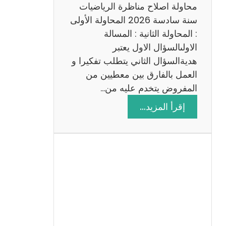
ي
محاولة اصلاح مناظرة الرياضيات
ة
سنة سادسة 2026 المحاولة الأولى
: المحاولة الثانية : المسالة
الاولىالسؤال الاول يعتبر
هديةالسؤال الثاني يتطلب تفكيرا و
العمل بالفارق بين معطيين من
المفروض يتخدم عليه من…
:
إقرأ المزيد…
ا
ص
ل
ا
ح
م
ن
ا