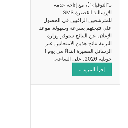
ز
بـ”النوفيام”)، مع إتاحة خدمة
ي
الإرسالية القصيرة SMS
ة
للمترشحين الراغبين في الحصول
م
على نتيجتهم بسرعة وسهولة. موعد
ع
الإعلان عن النتائج ستوفر وزارة
ا
التربية نتائج هذين الامتحانين عبر
ل
الرسائل القصيرة ابتداءً من يوم 1
ا
جويلية 2026، على الساعة…
ص
:
إقرأ المزيد…
ل
ن
ا
ت
ح
ا
ئ
ج
م
ن