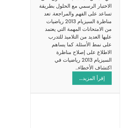
ي
الاختبار الرسمي مع الحلول بطريقة
ة
تساعد على الفهم والمراجعة. تعد
م
مناظرة السيزيام 2013 رياضيات
ع
من الامتحانات المهمة التي يعتمد
ا
عليها العديد من التلاميذ للتدرب
ل
على نمط الأسئلة. كما يساهم
ا
الاطلاع على إصلاح مناظرة
ص
السيزيام 2013 رياضيات في
ل
اكتشاف الأخطاء…
ا
:
إقرأ المزيد…
ح
م
ن
ا
ظ
ر
ة