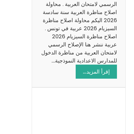
ن
الرسمي لامتحان العربية . محاولة
ة
اصلاح مناظرة العربية سنة سادسة
س
2026 اليكم محاولة اصلاح مناظرة
ا
السيزيام 2026 عربية في تونس .
د
اصلاح مناظرة السيزيام 2026
س
عربية ننشر هنا الإصلاح الرسمي
ة
لامتحان العربية من مناظرة الدخول
2
للمدارس الاعدادية النموذجية.…
0
:
إقرأ المزيد…
2
ا
6
ص
ل
ا
ح
م
ن