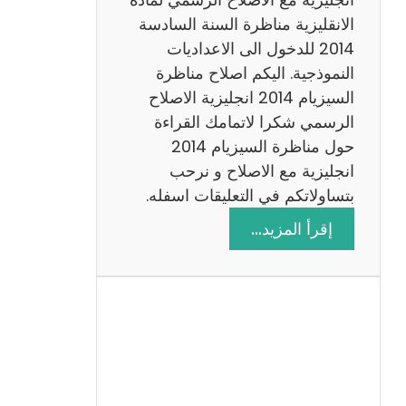
ا
الانقليزية مناظرة السنة السادسة
ت
2014 للدخول الى الاعداديات
م
النموذجية. اليكم اصلاح مناظرة
ع
السيزيام 2014 انجليزية الاصلاح
ا
الرسمي شكرا لاتمامك القراءة
ل
حول مناظرة السيزيام 2014
ا
انجليزية مع الاصلاح و نرحب
ص
بتساولاتكم في التعليقات اسفله.
ل
:
إقرأ المزيد…
ا
م
ح
ن
ا
ظ
ر
ة
ا