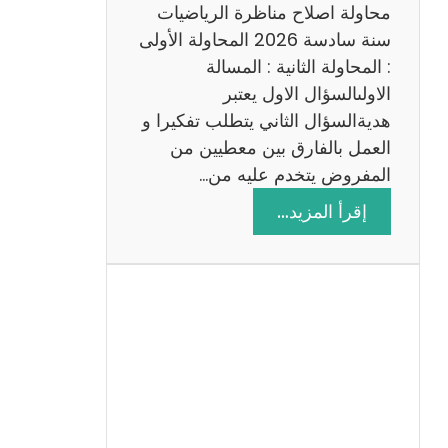
ي
محاولة اصلاح مناظرة الرياضيات
ة
سنة سادسة 2026 المحاولة الأولى
: المحاولة الثانية : المسالة
الاولىالسؤال الاول يعتبر
هديةالسؤال الثاني يتطلب تفكيرا و
العمل بالفارق بين معطيين من
المفروض يتخدم عليه من…
:
إقرأ المزيد…
ا
ص
ل
ا
ح
م
ن
ا