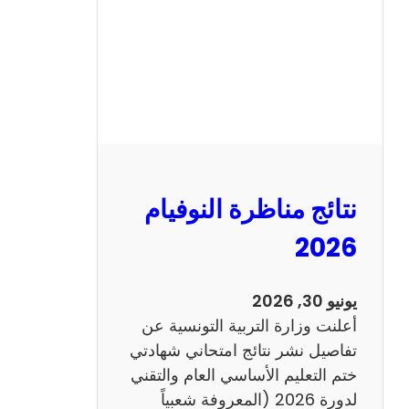
ل
س
ي
ز
ي
ا
م
2
نتائج مناظرة النوفيام
0
1
2026
4
ا
يونيو 30, 2026
ن
أعلنت وزارة التربية التونسية عن
ج
تفاصيل نشر نتائج امتحاني شهادتي
ل
ختم التعليم الأساسي العام والتقني
ي
لدورة 2026 (المعروفة شعبياً