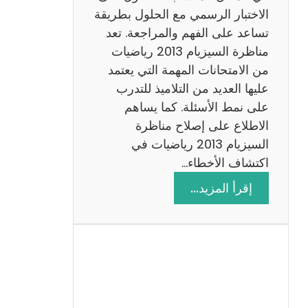
ي
الاختبار الرسمي مع الحلول بطريقة
ة
تساعد على الفهم والمراجعة. تعد
م
مناظرة السيزيام 2013 رياضيات
ع
من الامتحانات المهمة التي يعتمد
ا
عليها العديد من التلاميذ للتدرب
ل
على نمط الأسئلة. كما يساهم
ا
الاطلاع على إصلاح مناظرة
ص
السيزيام 2013 رياضيات في
ل
اكتشاف الأخطاء…
ا
:
إقرأ المزيد…
ح
م
ن
ا
ظ
ر
ة