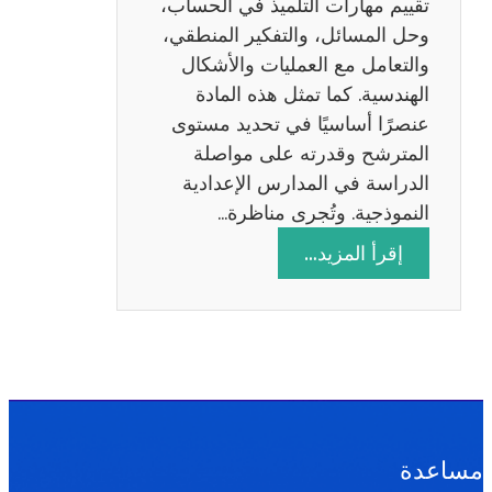
تقييم مهارات التلميذ في الحساب،
س
وحل المسائل، والتفكير المنطقي،
ة
والتعامل مع العمليات والأشكال
2
الهندسية. كما تمثل هذه المادة
0
عنصرًا أساسيًا في تحديد مستوى
2
المترشح وقدرته على مواصلة
6
الدراسة في المدارس الإعدادية
النموذجية. وتُجرى مناظرة…
:
إقرأ المزيد…
م
ن
ا
ظ
ر
ة
ا
مساعدة
ل