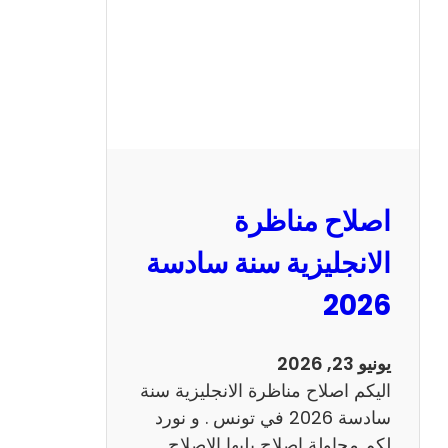
ا
ظ
ر
ة
ا
ل
ف
ر
اصلاح مناظرة
ن
س
الانجليزية سنة سادسة
ي
2026
ة
س
ن
يونيو 23, 2026
ة
اليكم اصلاح مناظرة الانجليزية سنة
س
سادسة 2026 في تونس . و نورد
ا
لكم محاولة اصلاح يليها الاصلاح