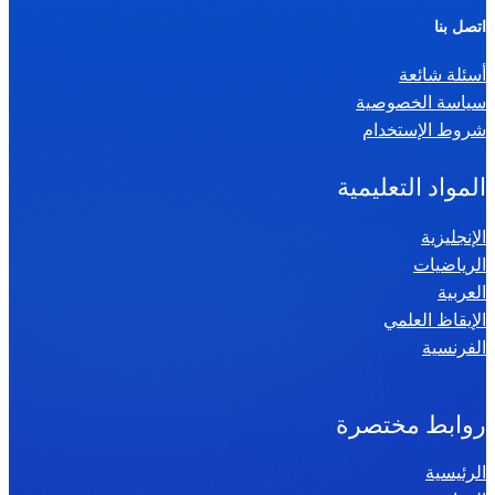
ر
اتصل بنا
ي
أسئلة شائعة
ا
سياسة الخصوصية
ض
شروط الإستخدام
ي
ا
المواد التعليمية
ت
س
الإنجليزية
الرياضيات
ن
العربية
ة
الإيقاظ العلمي
س
الفرنسية
ا
د
س
روابط مختصرة
ة
الرئيسية
2