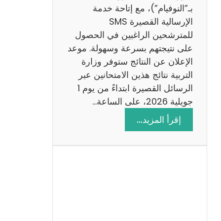
ز
بـ”النوفيام”)، مع إتاحة خدمة
ي
الإرسالية القصيرة SMS
ة
للمترشحين الراغبين في الحصول
م
على نتيجتهم بسرعة وسهولة. موعد
ع
الإعلان عن النتائج ستوفر وزارة
ا
التربية نتائج هذين الامتحانين عبر
ل
الرسائل القصيرة ابتداءً من يوم 1
ا
جويلية 2026، على الساعة…
ص
:
إقرأ المزيد…
ل
ن
ا
ت
ح
ا
ئ
ج
م
ن