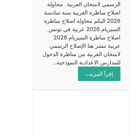
ن
الرسمي لامتحان العربية . محاولة
ة
اصلاح مناظرة العربية سنة سادسة
س
2026 اليكم محاولة اصلاح مناظرة
ا
السيزيام 2026 عربية في تونس .
د
اصلاح مناظرة السيزيام 2026
س
عربية ننشر هنا الإصلاح الرسمي
ة
لامتحان العربية من مناظرة الدخول
2
للمدارس الاعدادية النموذجية.…
0
:
إقرأ المزيد…
2
ا
6
ص
ل
ا
ح
م
ن