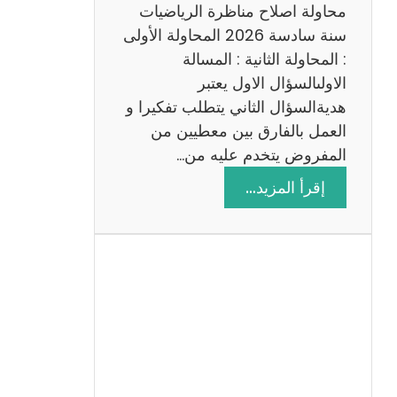
ي
محاولة اصلاح مناظرة الرياضيات
ة
سنة سادسة 2026 المحاولة الأولى
: المحاولة الثانية : المسالة
الاولىالسؤال الاول يعتبر
هديةالسؤال الثاني يتطلب تفكيرا و
العمل بالفارق بين معطيين من
المفروض يتخدم عليه من…
:
إقرأ المزيد…
ا
ص
ل
ا
ح
م
ن
ا