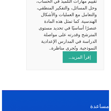
تقييم مهارات التلميذ في الحساب،
س
وحل المسائل، والتفكير المنطقي،
ة
والتعامل مع العمليات والأشكال
2
الهندسية. كما تمثل هذه المادة
0
عنصرًا أساسيًا في تحديد مستوى
2
المترشح وقدرته على مواصلة
6
الدراسة في المدارس الإعدادية
النموذجية. وتُجرى مناظرة…
:
إقرأ المزيد…
م
ن
ا
ظ
ر
ة
ا
مساعدة
ل