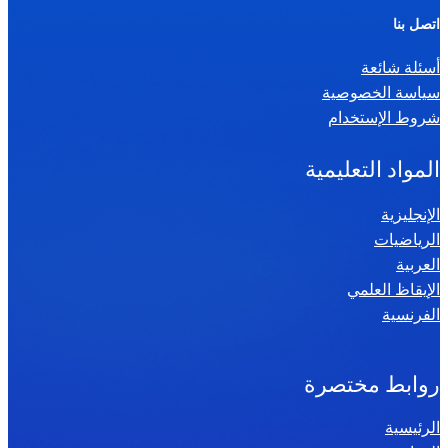
ر
اتصل بنا
ي
أسئلة شائعة
ا
سياسة الخصوصية
ض
شروط الإستخدام
ي
ا
المواد التعليمية
ت
س
الإنجليزية
الرياضيات
ن
العربية
ة
الإيقاظ العلمي
س
الفرنسية
ا
د
س
روابط مختصرة
ة
الرئيسية
2