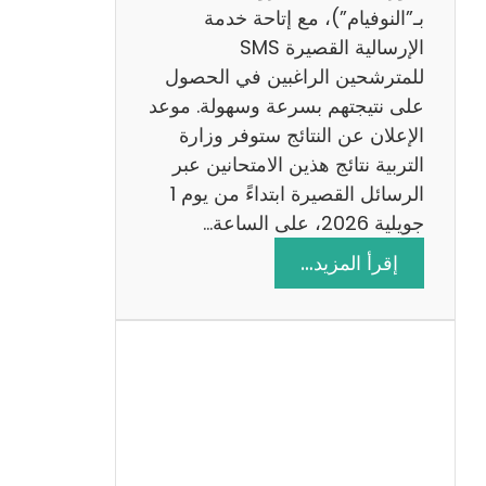
ز
بـ”النوفيام”)، مع إتاحة خدمة
ي
الإرسالية القصيرة SMS
ة
للمترشحين الراغبين في الحصول
م
على نتيجتهم بسرعة وسهولة. موعد
ع
الإعلان عن النتائج ستوفر وزارة
ا
التربية نتائج هذين الامتحانين عبر
ل
الرسائل القصيرة ابتداءً من يوم 1
ا
جويلية 2026، على الساعة…
ص
:
إقرأ المزيد…
ل
ن
ا
ت
ح
ا
ئ
ج
م
ن