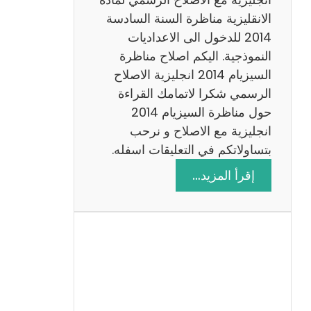
ا
الانقليزية مناظرة السنة السادسة
ت
2014 للدخول الى الاعداديات
م
النموذجية. اليكم اصلاح مناظرة
ع
السيزيام 2014 انجليزية الاصلاح
ا
الرسمي شكرا لاتمامك القراءة
ل
حول مناظرة السيزيام 2014
ا
انجليزية مع الاصلاح و نرحب
ص
بتساولاتكم في التعليقات اسفله.
ل
:
إقرأ المزيد…
ا
م
ح
ن
ا
ظ
ر
ة
ا