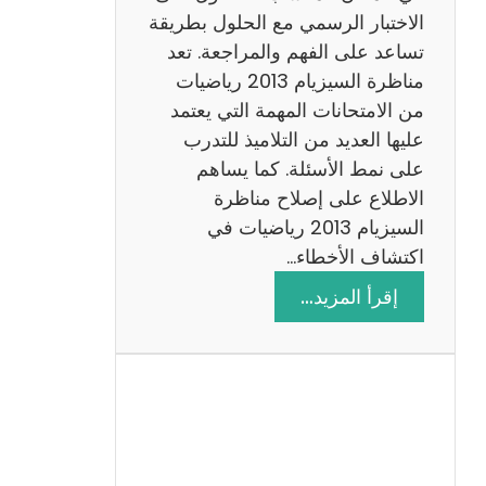
ي
الاختبار الرسمي مع الحلول بطريقة
ة
تساعد على الفهم والمراجعة. تعد
م
مناظرة السيزيام 2013 رياضيات
ع
من الامتحانات المهمة التي يعتمد
ا
عليها العديد من التلاميذ للتدرب
ل
على نمط الأسئلة. كما يساهم
ا
الاطلاع على إصلاح مناظرة
ص
السيزيام 2013 رياضيات في
ل
اكتشاف الأخطاء…
ا
:
إقرأ المزيد…
ح
م
ن
ا
ظ
ر
ة