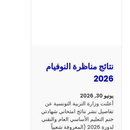
ل
س
ي
ز
ي
ا
م
2
نتائج مناظرة النوفيام
0
1
2026
4
ا
يونيو 30, 2026
ن
أعلنت وزارة التربية التونسية عن
ج
تفاصيل نشر نتائج امتحاني شهادتي
ل
ختم التعليم الأساسي العام والتقني
ي
لدورة 2026 (المعروفة شعبياً