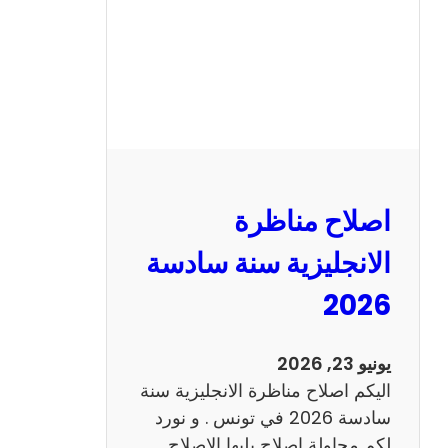
ا
ظ
ر
ة
ا
ل
ف
ر
اصلاح مناظرة
ن
س
الانجليزية سنة سادسة
ي
2026
ة
س
ن
يونيو 23, 2026
ة
اليكم اصلاح مناظرة الانجليزية سنة
س
سادسة 2026 في تونس . و نورد
ا
لكم محاولة اصلاح يليها الاصلاح