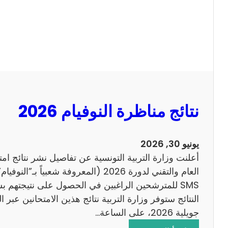
ل
ل
س
ا
ي
ح
ز
ي
ا
م
2
نتائج مناظرة النوفيام 2026
0
1
4
يونيو 30, 2026
ا
أعلنت وزارة التربية التونسية عن تفاصيل نشر نتائج ام
ن
العام والتقني لدورة 2026 (المعروفة شعبي
ج
SMS للمترشحين الراغبين في الحصول على نتيجتهم 
ل
ي
جويلية 2026، على الساعة…
ز