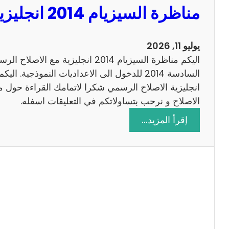
مناظرة السيزيام 2014 انجليزية مع الاصلاح
0
1
3
يوليو 11, 2026
ر
اليكم مناظرة السيزيام 2014 انجليزية 
ي
ا
ض
الاصلاح و نرحب بتساولاتكم في التعليقات اسفله.
ي
:
إقرأ المزيد…
ا
م
ت
ن
م
ا
ع
ظ
ا
ر
ل
ة
ا
ا
ص