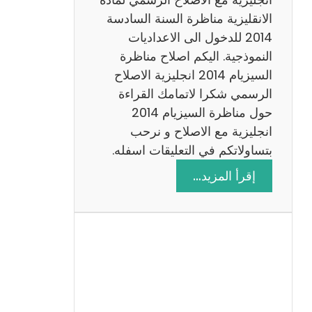
ا
الانقليزية مناظرة السنة السادسة
ت
2014 للدخول الى الاعداديات
م
النموذجية. اليكم اصلاح مناظرة
ع
السيزيام 2014 انجليزية الاصلاح
ا
الرسمي شكرا لاتمامك القراءة
ل
حول مناظرة السيزيام 2014
ا
انجليزية مع الاصلاح و نرحب
ص
بتساولاتكم في التعليقات اسفله.
ل
:
إقرأ المزيد…
ا
م
ح
ن
ا
ظ
ر
ة
ا