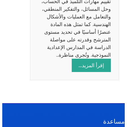
تقييم مهارات التلميذ في الحساب،
س
وحل المسائل، والتفكير المنطقي،
ة
والتعامل مع العمليات والأشكال
2
الهندسية. كما تمثل هذه المادة
0
عنصرًا أساسيًا في تحديد مستوى
2
المترشح وقدرته على مواصلة
6
الدراسة في المدارس الإعدادية
النموذجية. وتُجرى مناظرة…
:
إقرأ المزيد…
م
ن
ا
ظ
ر
ة
ا
مساعدة
ل