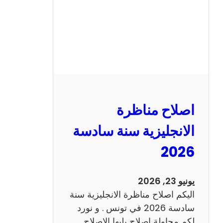
ا
ظ
ر
ة
ا
ل
ف
ر
اصلاح مناظرة
ن
س
الانجليزية سنة سادسة
ي
2026
ة
س
ن
يونيو 23, 2026
ة
اليكم اصلاح مناظرة الانجليزية سنة
س
سادسة 2026 في تونس . و نورد
ا
لكم محاولة اصلاح يليها الاصلاح