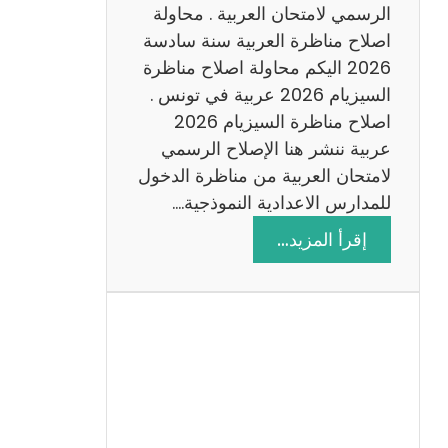
ن
الرسمي لامتحان العربية . محاولة
ة
اصلاح مناظرة العربية سنة سادسة
س
2026 اليكم محاولة اصلاح مناظرة
ا
السيزيام 2026 عربية في تونس .
د
اصلاح مناظرة السيزيام 2026
س
عربية ننشر هنا الإصلاح الرسمي
ة
لامتحان العربية من مناظرة الدخول
2
للمدارس الاعدادية النموذجية.…
0
:
إقرأ المزيد…
2
ا
6
ص
ل
ا
ح
م
ن