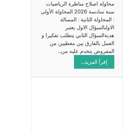
ي
محاولة اصلاح مناظرة الرياضيات
ة
سنة سادسة 2026 المحاولة الأولى
: المحاولة الثانية : المسالة
الاولىالسؤال الاول يعتبر
هديةالسؤال الثاني يتطلب تفكيرا و
العمل بالفارق بين معطيين من
المفروض يتخدم عليه من…
:
إقرأ المزيد…
ا
ص
ل
ا
ح
م
ن
ا