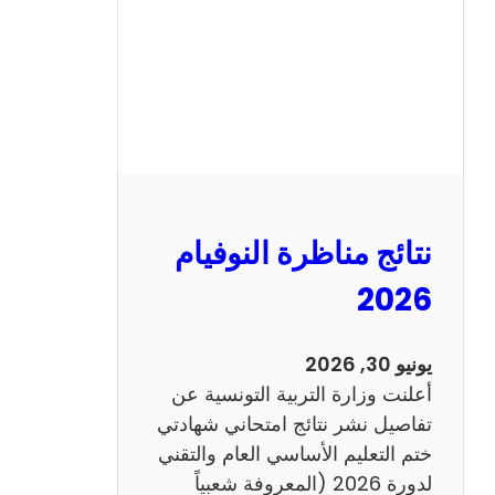
ل
س
ي
ز
ي
ا
م
2
نتائج مناظرة النوفيام
0
1
2026
4
ا
يونيو 30, 2026
ن
أعلنت وزارة التربية التونسية عن
ج
تفاصيل نشر نتائج امتحاني شهادتي
ل
ختم التعليم الأساسي العام والتقني
ي
لدورة 2026 (المعروفة شعبياً