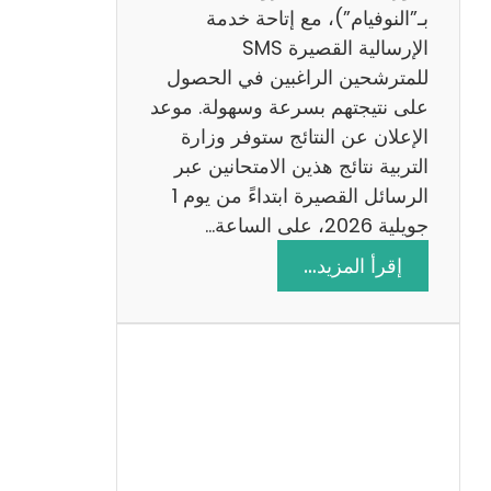
ز
بـ”النوفيام”)، مع إتاحة خدمة
ي
الإرسالية القصيرة SMS
ة
للمترشحين الراغبين في الحصول
م
على نتيجتهم بسرعة وسهولة. موعد
ع
الإعلان عن النتائج ستوفر وزارة
ا
التربية نتائج هذين الامتحانين عبر
ل
الرسائل القصيرة ابتداءً من يوم 1
ا
جويلية 2026، على الساعة…
ص
:
إقرأ المزيد…
ل
ن
ا
ت
ح
ا
ئ
ج
م
ن