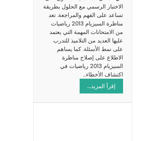
ي
الاختبار الرسمي مع الحلول بطريقة
ة
تساعد على الفهم والمراجعة. تعد
م
مناظرة السيزيام 2013 رياضيات
ع
من الامتحانات المهمة التي يعتمد
ا
عليها العديد من التلاميذ للتدرب
ل
على نمط الأسئلة. كما يساهم
ا
الاطلاع على إصلاح مناظرة
ص
السيزيام 2013 رياضيات في
ل
اكتشاف الأخطاء…
ا
:
إقرأ المزيد…
ح
م
ن
ا
ظ
ر
ة