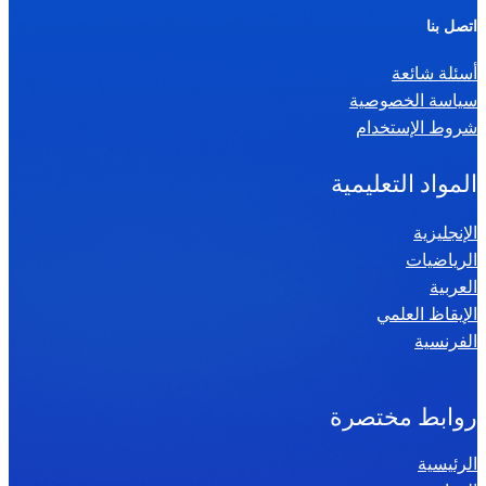
ر
اتصل بنا
ي
أسئلة شائعة
ا
سياسة الخصوصية
ض
شروط الإستخدام
ي
ا
المواد التعليمية
ت
س
الإنجليزية
الرياضيات
ن
العربية
ة
الإيقاظ العلمي
س
الفرنسية
ا
د
س
روابط مختصرة
ة
الرئيسية
2