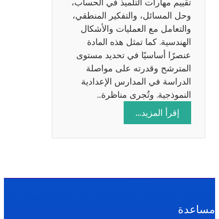
تقييم مهارات التلميذ في الحساب،
س
وحل المسائل، والتفكير المنطقي،
ة
والتعامل مع العمليات والأشكال
2
الهندسية. كما تمثل هذه المادة
0
عنصرًا أساسيًا في تحديد مستوى
2
المترشح وقدرته على مواصلة
6
الدراسة في المدارس الإعدادية
النموذجية. وتُجرى مناظرة…
:
إقرأ المزيد…
م
ن
ا
ظ
ر
ة
ا
مساعدة
ل