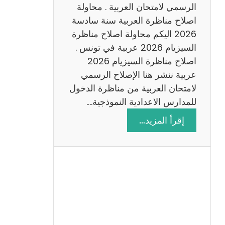
ن
الرسمي لامتحان العربية . محاولة
ة
اصلاح مناظرة العربية سنة سادسة
س
2026 اليكم محاولة اصلاح مناظرة
ا
السيزيام 2026 عربية في تونس .
د
اصلاح مناظرة السيزيام 2026
س
عربية ننشر هنا الإصلاح الرسمي
ة
لامتحان العربية من مناظرة الدخول
2
للمدارس الاعدادية النموذجية.…
0
:
إقرأ المزيد…
2
ا
6
ص
ل
ا
ح
م
ن