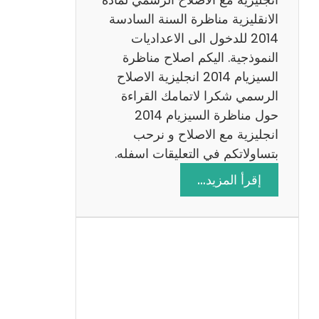
ا
الانقليزية مناظرة السنة السادسة
ت
2014 للدخول الى الاعداديات
م
النموذجية. اليكم اصلاح مناظرة
ع
السيزيام 2014 انجليزية الاصلاح
ا
الرسمي شكرا لاتمامك القراءة
ل
حول مناظرة السيزيام 2014
ا
انجليزية مع الاصلاح و نرحب
ص
بتساولاتكم في التعليقات اسفله.
ل
:
إقرأ المزيد…
ا
م
ح
ن
ا
ظ
ر
ة
ا