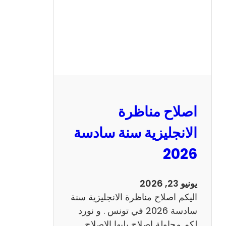
ا
ظ
ر
ة
ا
ل
ف
ر
اصلاح مناظرة
ن
س
الانجليزية سنة سادسة
ي
2026
ة
س
ن
يونيو 23, 2026
ة
اليكم اصلاح مناظرة الانجليزية سنة
س
سادسة 2026 في تونس . و نورد
ا
لكم محاولة اصلاح يليها الاصلاح