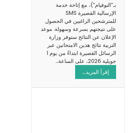
ز
بـ”النوفيام”)، مع إتاحة خدمة
ي
الإرسالية القصيرة SMS
ة
للمترشحين الراغبين في الحصول
م
على نتيجتهم بسرعة وسهولة. موعد
ع
الإعلان عن النتائج ستوفر وزارة
ا
التربية نتائج هذين الامتحانين عبر
ل
الرسائل القصيرة ابتداءً من يوم 1
ا
جويلية 2026، على الساعة…
ص
:
إقرأ المزيد…
ل
ن
ا
ت
ح
ا
ئ
ج
م
ن