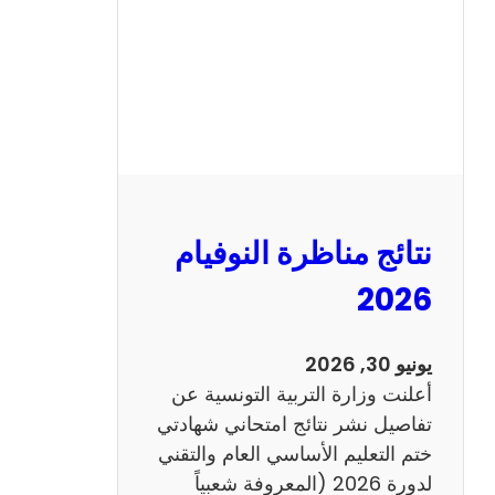
ل
س
ي
ز
ي
ا
م
2
نتائج مناظرة النوفيام
0
1
2026
4
ا
يونيو 30, 2026
ن
أعلنت وزارة التربية التونسية عن
ج
تفاصيل نشر نتائج امتحاني شهادتي
ل
ختم التعليم الأساسي العام والتقني
ي
لدورة 2026 (المعروفة شعبياً