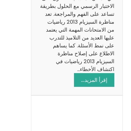
ي
الاختبار الرسمي مع الحلول بطريقة
ة
تساعد على الفهم والمراجعة. تعد
م
مناظرة السيزيام 2013 رياضيات
ع
من الامتحانات المهمة التي يعتمد
ا
عليها العديد من التلاميذ للتدرب
ل
على نمط الأسئلة. كما يساهم
ا
الاطلاع على إصلاح مناظرة
ص
السيزيام 2013 رياضيات في
ل
اكتشاف الأخطاء…
ا
:
إقرأ المزيد…
ح
م
ن
ا
ظ
ر
ة