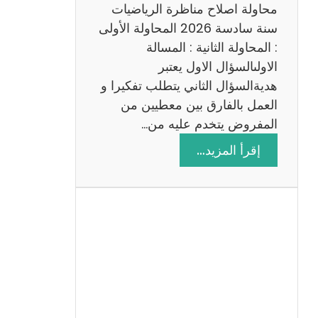
ي
محاولة اصلاح مناظرة الرياضيات
ة
سنة سادسة 2026 المحاولة الأولى
: المحاولة الثانية : المسالة
الاولىالسؤال الاول يعتبر
هديةالسؤال الثاني يتطلب تفكيرا و
العمل بالفارق بين معطيين من
المفروض يتخدم عليه من…
:
إقرأ المزيد…
ا
ص
ل
ا
ح
م
ن
ا