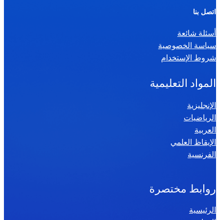
ر
اتصل بنا
ي
أسئلة شائعة
ا
سياسة الخصوصية
ض
شروط الإستخدام
ي
ا
المواد التعليمية
ت
س
الإنجليزية
الرياضيات
ن
العربية
ة
الإيقاظ العلمي
س
الفرنسية
ا
د
س
روابط مختصرة
ة
الرئيسية
2