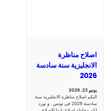
ا
ظ
ر
ة
ا
ل
ف
ر
اصلاح مناظرة
ن
س
الانجليزية سنة سادسة
ي
2026
ة
س
ن
يونيو 23, 2026
ة
اليكم اصلاح مناظرة الانجليزية سنة
س
سادسة 2026 في تونس . و نورد
ا
لكم محاولة اصلاح يليها الاصلاح