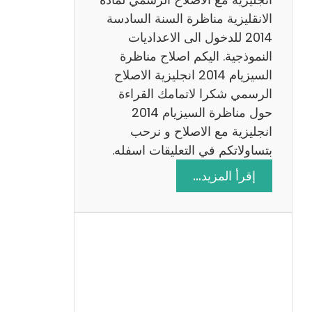
ا
الانقليزية مناظرة السنة السادسة
ت
2014 للدخول الى الاعداديات
م
النموذجية. اليكم اصلاح مناظرة
ع
السيزيام 2014 انجليزية الاصلاح
ا
الرسمي شكرا لاتمامك القراءة
ل
حول مناظرة السيزيام 2014
ا
انجليزية مع الاصلاح و نرحب
ص
بتساولاتكم في التعليقات اسفله.
ل
:
إقرأ المزيد…
ا
م
ح
ن
ا
ظ
ر
ة
ا