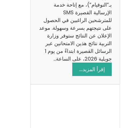
ز
بـ”النوفيام”)، مع إتاحة خدمة
ي
الإرسالية القصيرة SMS
ة
للمترشحين الراغبين في الحصول
م
على نتيجتهم بسرعة وسهولة. موعد
ع
الإعلان عن النتائج ستوفر وزارة
ا
التربية نتائج هذين الامتحانين عبر
ل
الرسائل القصيرة ابتداءً من يوم 1
ا
جويلية 2026، على الساعة…
ص
:
إقرأ المزيد…
ل
ن
ا
ت
ح
ا
ئ
ج
م
ن