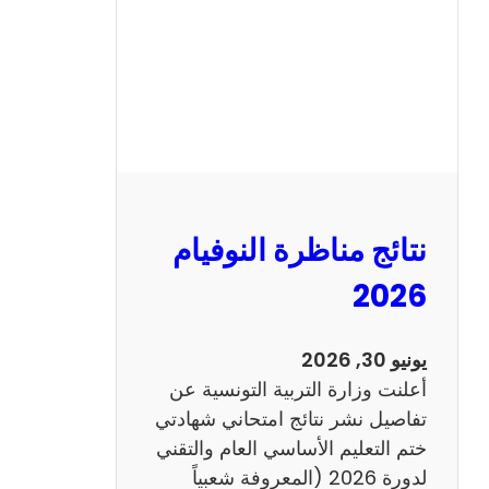
ل
س
ي
ز
ي
ا
م
2
نتائج مناظرة النوفيام
0
1
2026
4
ا
يونيو 30, 2026
ن
أعلنت وزارة التربية التونسية عن
ج
تفاصيل نشر نتائج امتحاني شهادتي
ل
ختم التعليم الأساسي العام والتقني
ي
لدورة 2026 (المعروفة شعبياً