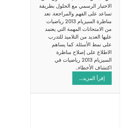
ي
الاختبار الرسمي مع الحلول بطريقة
ة
تساعد على الفهم والمراجعة. تعد
م
مناظرة السيزيام 2013 رياضيات
ع
من الامتحانات المهمة التي يعتمد
ا
عليها العديد من التلاميذ للتدرب
ل
على نمط الأسئلة. كما يساهم
ا
الاطلاع على إصلاح مناظرة
ص
السيزيام 2013 رياضيات في
ل
اكتشاف الأخطاء…
ا
:
إقرأ المزيد…
ح
م
ن
ا
ظ
ر
ة