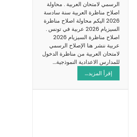
ن
الرسمي لامتحان العربية . محاولة
ة
اصلاح مناظرة العربية سنة سادسة
س
2026 اليكم محاولة اصلاح مناظرة
ا
السيزيام 2026 عربية في تونس .
د
اصلاح مناظرة السيزيام 2026
س
عربية ننشر هنا الإصلاح الرسمي
ة
لامتحان العربية من مناظرة الدخول
2
للمدارس الاعدادية النموذجية.…
0
:
إقرأ المزيد…
2
ا
6
ص
ل
ا
ح
م
ن