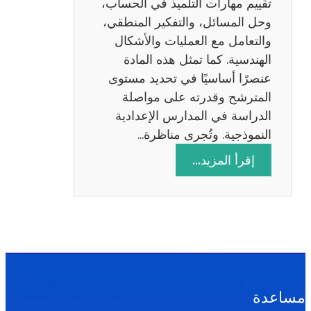
تقييم مهارات التلميذ في الحساب،
س
وحل المسائل، والتفكير المنطقي،
ة
والتعامل مع العمليات والأشكال
2
الهندسية. كما تمثل هذه المادة
0
عنصرًا أساسيًا في تحديد مستوى
2
المترشح وقدرته على مواصلة
6
الدراسة في المدارس الإعدادية
النموذجية. وتُجرى مناظرة…
:
إقرأ المزيد…
م
ن
ا
ظ
ر
ة
ا
مساعدة
ل