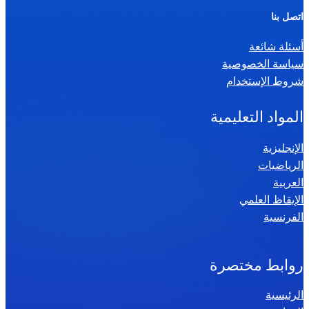
ر
اتصل بنا
ي
أسئلة شائعة
ا
سياسة الخصوصية
ض
شروط الإستخدام
ي
ا
المواد التعليمية
ت
س
الإنجليزية
الرياضيات
ن
العربية
ة
الإيقاظ العلمي
س
الفرنسية
ا
د
س
روابط مختصرة
ة
الرئيسية
2