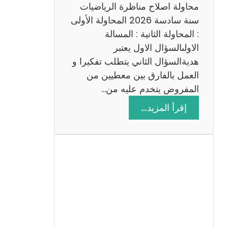
ي
محاولة اصلاح مناظرة الرياضيات
ة
سنة سادسة 2026 المحاولة الأولى
: المحاولة الثانية : المسالة
الاولىالسؤال الاول يعتبر
هديةالسؤال الثاني يتطلب تفكيرا و
العمل بالفارق بين معطيين من
المفروض يتخدم عليه من…
:
إقرأ المزيد…
ا
ص
ل
ا
ح
م
ن
ا