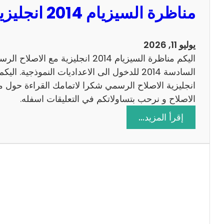
مناظرة السيزيام 2014 انجليزية مع الاصلاح
0
1
3
يوليو 11, 2026
ر
اليكم مناظرة السيزيام 2014 انجليزية 
ي
ا
ض
الاصلاح و نرحب بتساولاتكم في التعليقات اسفله.
ي
:
إقرأ المزيد…
ا
م
ت
ن
م
ا
ع
ظ
ا
ر
ل
ة
ا
ا
ص