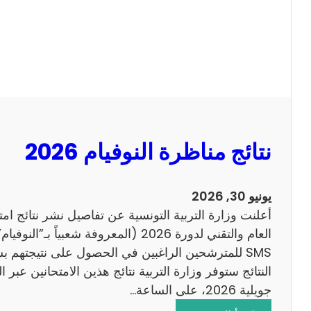
ل
ل
س
ا
ي
ح
ز
ي
ا
م
2
نتائج مناظرة النوفيام 2026
0
1
4
يونيو 30, 2026
ا
أعلنت وزارة التربية التونسية عن تفاصيل نشر نتائج ام
ن
العام والتقني لدورة 2026 (المعروفة شعبي
ج
SMS للمترشحين الراغبين في الحصول على نتيجتهم 
ل
ي
جويلية 2026، على الساعة…
ز