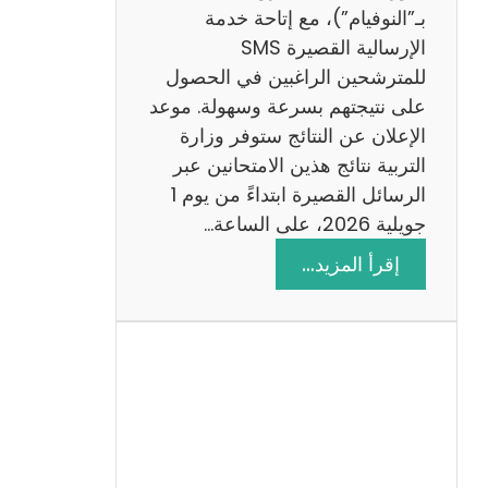
ز
بـ”النوفيام”)، مع إتاحة خدمة
ي
الإرسالية القصيرة SMS
ة
للمترشحين الراغبين في الحصول
م
على نتيجتهم بسرعة وسهولة. موعد
ع
الإعلان عن النتائج ستوفر وزارة
ا
التربية نتائج هذين الامتحانين عبر
ل
الرسائل القصيرة ابتداءً من يوم 1
ا
جويلية 2026، على الساعة…
ص
:
إقرأ المزيد…
ل
ن
ا
ت
ح
ا
ئ
ج
م
ن