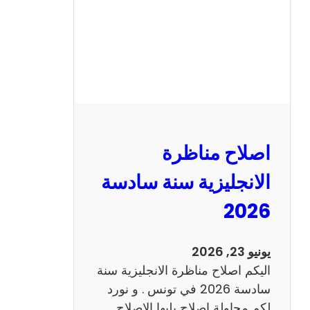
ا
ظ
ر
ة
ا
ل
ف
ر
اصلاح مناظرة
ن
س
الانجليزية سنة سادسة
ي
2026
ة
س
ن
يونيو 23, 2026
ة
اليكم اصلاح مناظرة الانجليزية سنة
س
سادسة 2026 في تونس . و نورد
ا
لكم محاولة اصلاح يليها الاصلاح