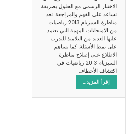
ي
الاختبار الرسمي مع الحلول بطريقة
ة
تساعد على الفهم والمراجعة. تعد
م
مناظرة السيزيام 2013 رياضيات
ع
من الامتحانات المهمة التي يعتمد
ا
عليها العديد من التلاميذ للتدرب
ل
على نمط الأسئلة. كما يساهم
ا
الاطلاع على إصلاح مناظرة
ص
السيزيام 2013 رياضيات في
ل
اكتشاف الأخطاء…
ا
:
إقرأ المزيد…
ح
م
ن
ا
ظ
ر
ة