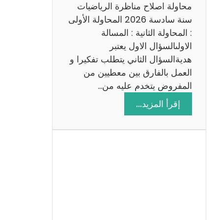
ي
محاولة اصلاح مناظرة الرياضيات
ة
سنة سادسة 2026 المحاولة الأولى
: المحاولة الثانية : المسالة
الاولىالسؤال الاول يعتبر
هديةالسؤال الثاني يتطلب تفكيرا و
العمل بالفارق بين معطيين من
المفروض يتخدم عليه من…
:
إقرأ المزيد…
ا
ص
ل
ا
ح
م
ن
ا