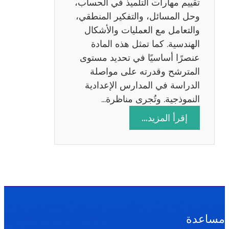
تقييم مهارات التلميذ في الحساب،
س
وحل المسائل، والتفكير المنطقي،
ة
والتعامل مع العمليات والأشكال
2
الهندسية. كما تمثل هذه المادة
0
عنصرًا أساسيًا في تحديد مستوى
2
المترشح وقدرته على مواصلة
6
الدراسة في المدارس الإعدادية
النموذجية. وتُجرى مناظرة…
:
إقرأ المزيد…
م
ن
ا
ظ
ر
ة
ا
مساعدة
ل