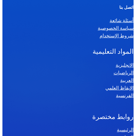
ر
اتصل بنا
ي
أسئلة شائعة
ا
سياسة الخصوصية
ض
شروط الإستخدام
ي
ا
المواد التعليمية
ت
س
الإنجليزية
الرياضيات
ن
العربية
ة
الإيقاظ العلمي
س
الفرنسية
ا
د
س
روابط مختصرة
ة
الرئيسية
2