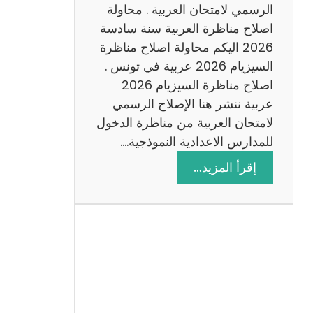
ن
الرسمي لامتحان العربية . محاولة
ة
اصلاح مناظرة العربية سنة سادسة
س
2026 اليكم محاولة اصلاح مناظرة
ا
السيزيام 2026 عربية في تونس .
د
اصلاح مناظرة السيزيام 2026
س
عربية ننشر هنا الإصلاح الرسمي
ة
لامتحان العربية من مناظرة الدخول
2
للمدارس الاعدادية النموذجية.…
0
:
إقرأ المزيد…
2
ا
6
ص
ل
ا
ح
م
ن