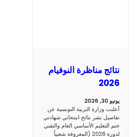
ل
س
ي
ز
ي
ا
م
2
نتائج مناظرة النوفيام
0
1
2026
4
ا
يونيو 30, 2026
ن
أعلنت وزارة التربية التونسية عن
ج
تفاصيل نشر نتائج امتحاني شهادتي
ل
ختم التعليم الأساسي العام والتقني
ي
لدورة 2026 (المعروفة شعبياً