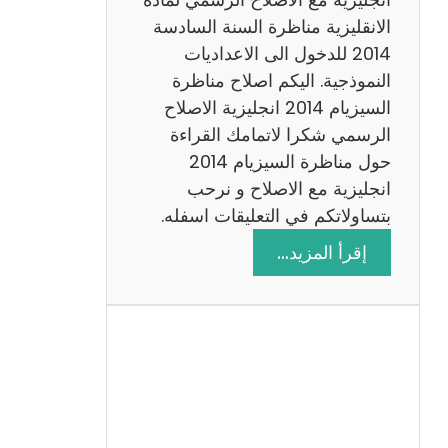
ا
الانقليزية مناظرة السنة السادسة
ت
2014 للدخول الى الاعداديات
م
النموذجية. اليكم اصلاح مناظرة
ع
السيزيام 2014 انجليزية الاصلاح
ا
الرسمي شكرا لاتمامك القراءة
ل
حول مناظرة السيزيام 2014
ا
انجليزية مع الاصلاح و نرحب
ص
بتساولاتكم في التعليقات اسفله.
ل
:
إقرأ المزيد…
ا
م
ح
ن
ا
ظ
ر
ة
ا