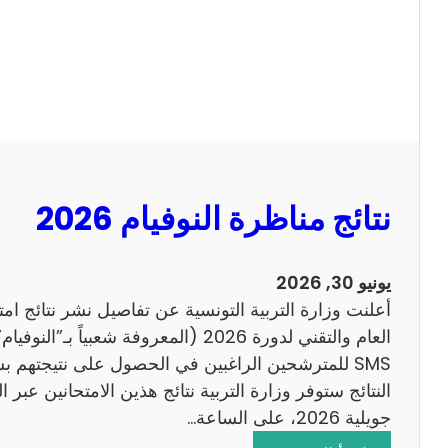
ل
ل
س
ا
ي
ح
ز
ي
ا
م
2
نتائج مناظرة النوفيام 2026
0
1
4
يونيو 30, 2026
ا
أعلنت وزارة التربية التونسية عن تفاصيل نشر نتائج ام
ن
العام والتقني لدورة 2026 (المعروفة شعبي
ج
SMS للمترشحين الراغبين في الحصول على نتيجتهم 
ل
ي
جويلية 2026، على الساعة…
ز