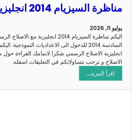
مناظرة السيزيام 2014 انجليزية مع الاصلاح
0
1
3
يوليو 11, 2026
ر
اليكم مناظرة السيزيام 2014 انجليزية 
ي
ا
ض
الاصلاح و نرحب بتساولاتكم في التعليقات اسفله.
ي
:
إقرأ المزيد…
ا
م
ت
ن
م
ا
ع
ظ
ا
ر
ل
ة
ا
ا
ص