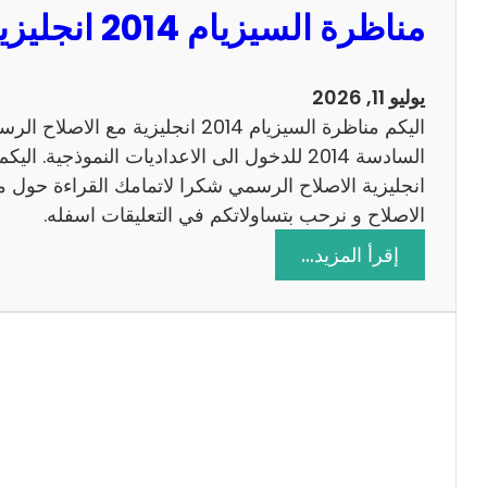
مناظرة السيزيام 2014 انجليزية مع الاصلاح
0
1
3
يوليو 11, 2026
ر
اليكم مناظرة السيزيام 2014 انجليزية 
ي
ا
ض
الاصلاح و نرحب بتساولاتكم في التعليقات اسفله.
ي
:
إقرأ المزيد…
ا
م
ت
ن
م
ا
ع
ظ
ا
ر
ل
ة
ا
ا
ص