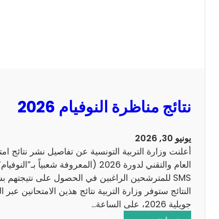
ل
ل
س
ا
ي
ح
ز
ي
ا
م
2
نتائج مناظرة النوفيام 2026
0
1
4
يونيو 30, 2026
ا
أعلنت وزارة التربية التونسية عن تفاصيل نشر نتائج ام
ن
العام والتقني لدورة 2026 (المعروفة شعبي
ج
SMS للمترشحين الراغبين في الحصول على نتيجتهم 
ل
ي
جويلية 2026، على الساعة…
ز